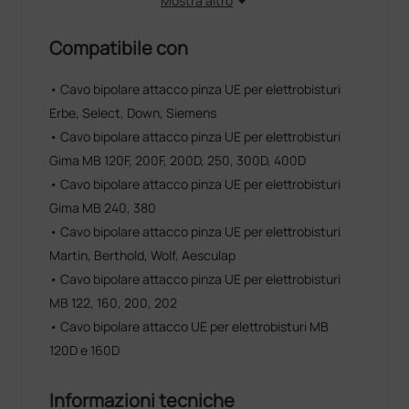
122, 160, 200, 202.
Mostra altro
Il cavo cod. 109132 permette di collegare le pinze con
Compatibile con
attacco UE agli elettrobisturi mono-bipolari GIMA MB
80D, 120D, 160D; LED SUTRON 80, 120, 160.
• Cavo bipolare attacco pinza UE per elettrobisturi
Erbe, Select, Down, Siemens
• Cavo bipolare attacco pinza UE per elettrobisturi
Gima MB 120F, 200F, 200D, 250, 300D, 400D
• Cavo bipolare attacco pinza UE per elettrobisturi
Gima MB 240, 380
• Cavo bipolare attacco pinza UE per elettrobisturi
Martin, Berthold, Wolf, Aesculap
• Cavo bipolare attacco pinza UE per elettrobisturi
MB 122, 160, 200, 202
• Cavo bipolare attacco UE per elettrobisturi MB
120D e 160D
Informazioni tecniche