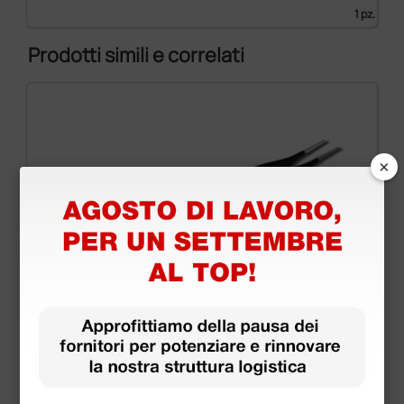
1 pz.
Prodotti simili e correlati
×
Pinza bipolare "non stick" Adson - 12,1 cm - punte
1 mm - attacco EU