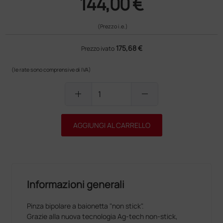
144,00 €
(Prezzo i.e.)
175,68 €
Prezzo ivato
(le rate sono comprensive di IVA)
add
remove
AGGIUNGI AL CARRELLO
Informazioni generali
Pinza bipolare a baionetta "non stick".
Grazie alla nuova tecnologia Ag-tech non-stick,