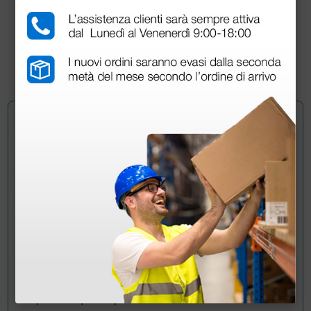
130,00 €
(Prezzo i.e.)
1 pz.
Chiedi a un collega
Hai ancora qualche dubbio? Vuoi ulteriori
informazioni?
Invia ora la tua domanda ai colleghi che hanno già
acquistato questo prodotto.