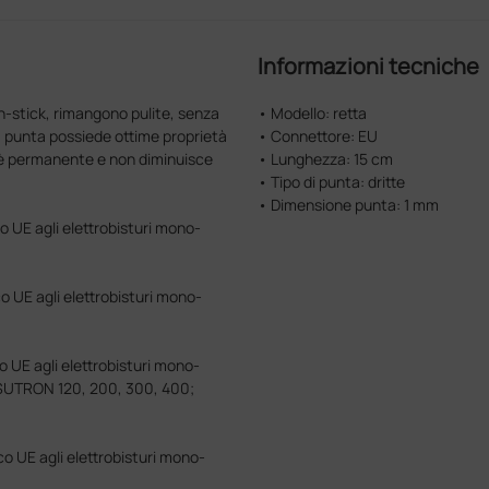
Informazioni tecniche
n-stick, rimangono pulite, senza
• Modello: retta
la punta possiede ottime proprietà
• Connettore: EU
o è permanente e non diminuisce
• Lunghezza: 15 cm
• Tipo di punta: dritte
• Dimensione punta: 1 mm
co UE agli elettrobisturi mono-
co UE agli elettrobisturi mono-
o UE agli elettrobisturi mono-
 SUTRON 120, 200, 300, 400;
co UE agli elettrobisturi mono-