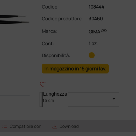
Codice:
108444
Codice produttore
30460
link
Marca:
GIMA
Conf.
:
1 pz.
Disponibilità:
In magazzino in 15 giorni lav.
heart_plus
Lunghezza
list
save_alt
Compatibile con
Download