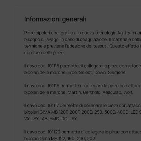
Informazioni generali
Pinze bipolari che, grazie alla nuova tecnologia Ag-tech no
bisogno di lavaggi in caso di coagulazione. Il materiale del
termiche e previene l’adesione dei tessuti. Questo effett
con l’uso delle pinze.
Il cavo cod. 101115 permette di collegare le pinze con attac
bipolari delle marche: Erbe, Select, Down, Siemens
Il cavo cod. 101116 permette di collegare le pinze con attac
bipolari delle marche: Martin, Berthold, Aesculap, Wolf.
Il cavo cod. 101117 permette di collegare le pinze con attacc
bipolari GIMA MB 120F, 200F, 200D, 250, 300D, 400D; LED
VALLEY LAB; EMC; DOLLEY
Il cavo cod. 101120 permette di collegare le pinze con attac
bipolari Gima MB 122, 160, 200, 202.