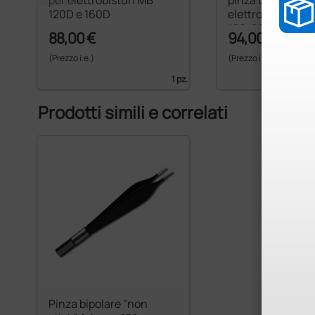
120D e 160D
elettrobisturi MB
160, 200, 202
88,00 €
94,00 €
(Prezzo i.e.)
(Prezzo i.e.)
1 pz.
Prodotti simili e correlati
Pinza bipolare "non