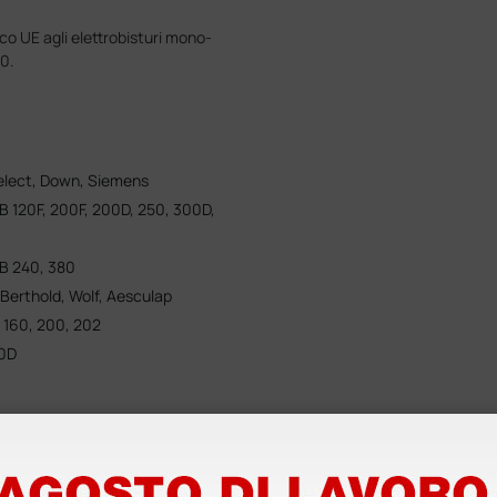
co UE agli elettrobisturi mono-
0.
Select, Down, Siemens
MB 120F, 200F, 200D, 250, 300D,
MB 240, 380
 Berthold, Wolf, Aesculap
, 160, 200, 202
60D