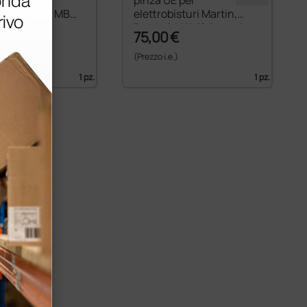
isturi Gima MB
elettrobisturi Martin,
0
Berthold, Wolf, Aesculap
€
75,00 €
)
(Prezzo i.e.)
1 pz.
1 pz.