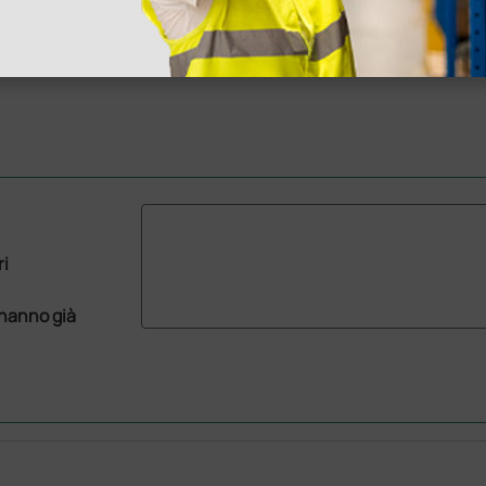
ri
 hanno già