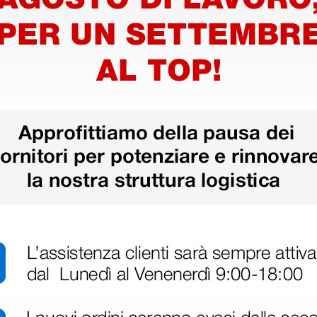
tacco
Cavo bipolare attacco
Cavo bip
pinza UE per
pinza UE