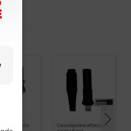
olare attacco
Cavo bipolare attacco
 per
pinza UE per