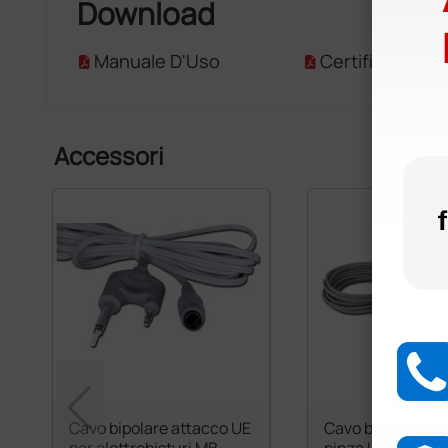
Download
Manuale D'Uso
Certificato CE
Accessori
Cavo bipolare attacco UE
Cavo bipolare at
per elettrobisturi MB
pinza UE per