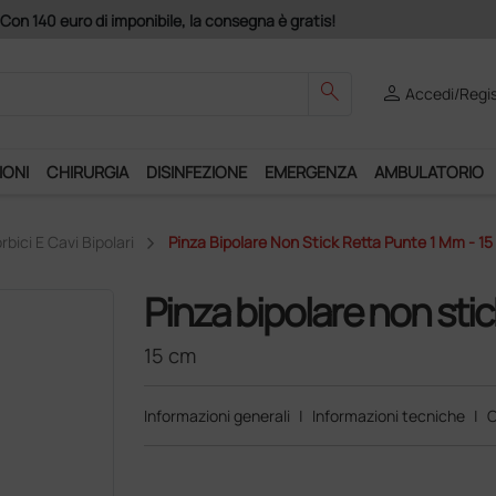
 di imponibile, la consegna è gratis!
search
person
Accedi/Regis
IONI
CHIRURGIA
DISINFEZIONE
EMERGENZA
AMBULATORIO
rbici E Cavi Bipolari
Pinza Bipolare Non Stick Retta Punte 1 Mm - 1
Pinza bipolare non sti
15 cm
Informazioni generali
|
Informazioni tecniche
|
C