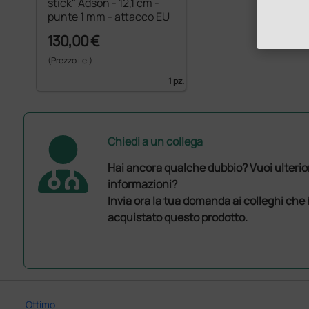
stick" Adson - 12,1 cm -
punte 1 mm - attacco EU
130,00 €
(Prezzo i.e.)
1 pz.
Chiedi a un collega
Hai ancora qualche dubbio? Vuoi ulterio
informazioni?
Invia ora la tua domanda ai colleghi che
acquistato questo prodotto.
Ottimo