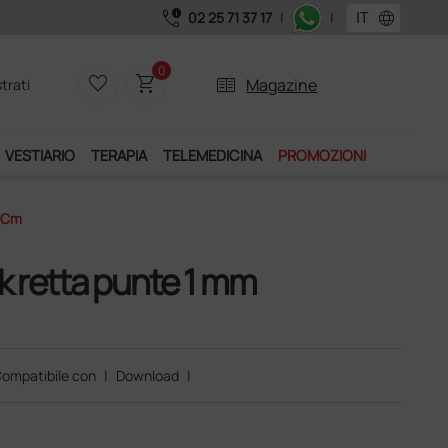
call_quality
language
02 25 71 37 17
|
|
Acquistando il servizio
0
favorite_border
shopping_cart
two_pager
Magazine
trati
VESTIARIO
TERAPIA
TELEMEDICINA
PROMOZIONI
5 Cm
ck retta punte 1 mm
ompatibile con
|
Download
|