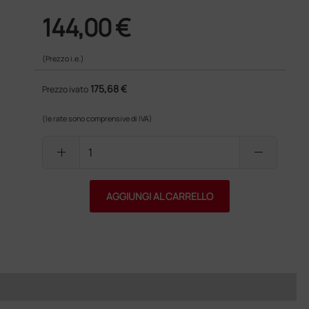
144,00 €
(Prezzo i.e.)
175,68 €
Prezzo ivato
(le rate sono comprensive di IVA)
add
remove
AGGIUNGI AL CARRELLO