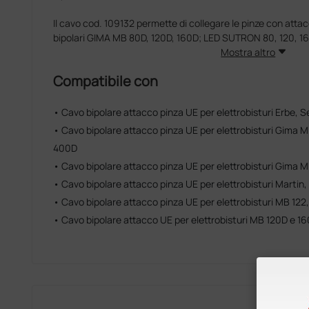
Il cavo cod. 109132 permette di collegare le pinze con attac
bipolari GIMA MB 80D, 120D, 160D; LED SUTRON 80, 120, 16
Mostra altro
Compatibile con
• Cavo bipolare attacco pinza UE per elettrobisturi Erbe, 
• Cavo bipolare attacco pinza UE per elettrobisturi Gima 
400D
• Cavo bipolare attacco pinza UE per elettrobisturi Gima 
• Cavo bipolare attacco pinza UE per elettrobisturi Martin,
• Cavo bipolare attacco pinza UE per elettrobisturi MB 122
• Cavo bipolare attacco UE per elettrobisturi MB 120D e 1