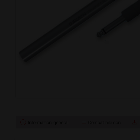
info
list
save_alt
Informazioni generali
Compatibile con