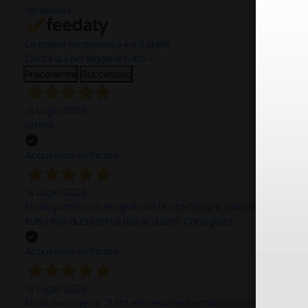
recensioni
Le nostre recensioni a 4 e 5 stelle.
Clicca qui per leggerle tutte >
Precedente
Successivo
14 Luglio 2026
ottima
Acquirente verificato
14 Luglio 2026
Ho acquistato un ecografo da Doctor Shop e sono rimasto molto sod
tutti i miei dubbi prima dell'acquisto. Consigliato
Acquirente verificato
13 Luglio 2026
Nulla da eccepire. Tutto estremamente chiaro e corretto, dall’ord