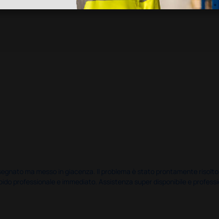
nato ma messo in giacenza. Il problema è stato prontamente risolto dal 
pido professionale e immediato. Assistenza super disponibile e professio