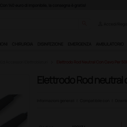
Club", un anno di spedizioni a 39,90 euro + IVA!
search
person
Accedi/Regis
IONI
CHIRURGIA
DISINFEZIONE
EMERGENZA
AMBULATORIO
Ed Accessori Elettrobisturi
Elettrodo Rod Neutral Con Cavo Per 50
Elettrodo Rod neutral
Informazioni generali
|
Compatibile con
|
Downl