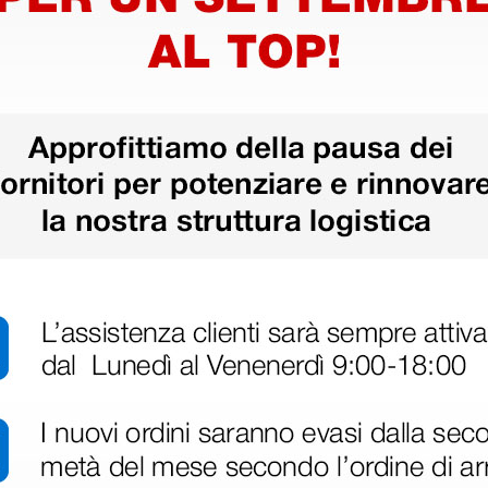
1 pz.
ri
 hanno già