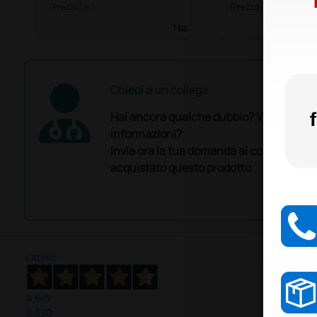
(Prezzo i.e.)
(Prezzo i.e.)
1 pz.
Chiedi a un collega
Hai ancora qualche dubbio? Vuoi ulterio
informazioni?
Invia ora la tua domanda ai colleghi che
acquistato questo prodotto.
Ottimo
4,6
/5
8.330