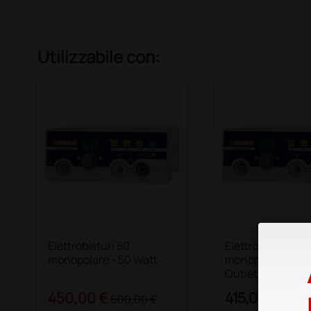
Utilizzabile con:
Elettrobisturi 50
Elettrobisturi 50
monopolare - 50 Watt
monopolare - 50 
Outlet
450,00 €
415,00 €
600,00 €