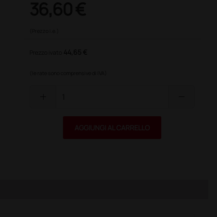
36,60 €
(Prezzo i.e.)
44,65 €
Prezzo ivato
(le rate sono comprensive di IVA)
add
remove
AGGIUNGI AL CARRELLO