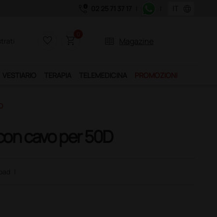
call_quality
language
02 25 71 37 17
|
|
0
favorite_border
shopping_cart
two_pager
Magazine
trati
VESTIARIO
TERAPIA
TELEMEDICINA
PROMOZIONI
D
 con cavo per 50D
oad
|