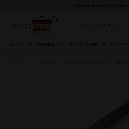
Acquistando il servizio "Ds 
MONOUSO
DIAGNOSTICA
APPARECCHIATURE
MEDICAZ
home
Home
Chirurgia
Accessori Elettrobisturi
Placche 