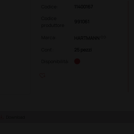
Codice:
11400167
Codice
991061
produttore
link
Marca:
HARTMANN
Conf.
:
25 pezzi
Disponibilità:
heart_plus
ve_alt
Download