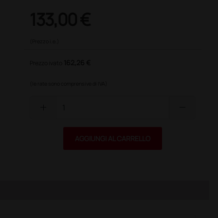
133,00 €
(Prezzo i.e.)
162,26 €
Prezzo ivato
(le rate sono comprensive di IVA)
add
remove
AGGIUNGI AL CARRELLO