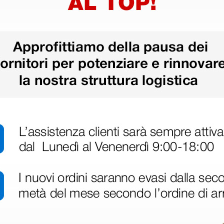
ri
 hanno già