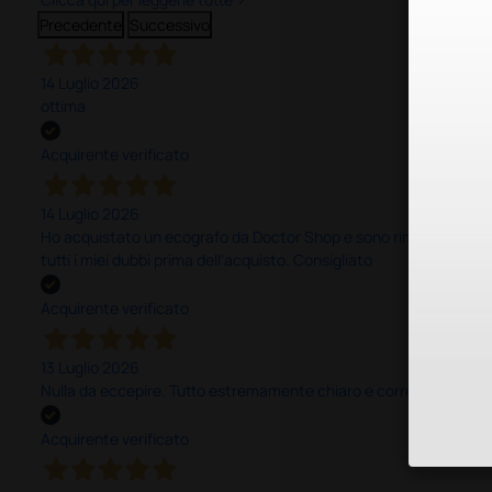
Precedente
Successivo
14 Luglio 2026
ottima
Acquirente verificato
14 Luglio 2026
Ho acquistato un ecografo da Doctor Shop e sono rimasto molto sod
tutti i miei dubbi prima dell'acquisto. Consigliato
Acquirente verificato
13 Luglio 2026
Nulla da eccepire. Tutto estremamente chiaro e corretto, dall’ord
Acquirente verificato