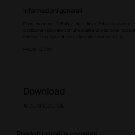
Informazioni generali
Pinza monouso DeBakey, della linea Peha, realizzata in
dissezione vascolare con una qualità tale da poter soddisf
dai reparti e dagli ambulatori fino alla sala operatoria.
Misura: 15,5 cm
Download
Certificato CE
Prodotti simili e correlati