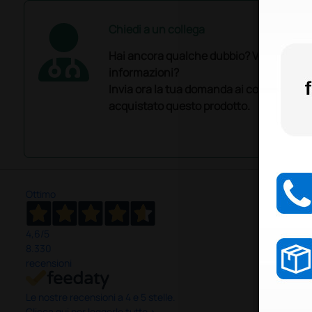
Chiedi a un collega
Hai ancora qualche dubbio? Vuoi ulterio
informazioni?
Invia ora la tua domanda ai colleghi che
acquistato questo prodotto.
Ottimo
4,6
/5
8.330
recensioni
Le nostre recensioni a 4 e 5 stelle.
Clicca qui per leggerle tutte >