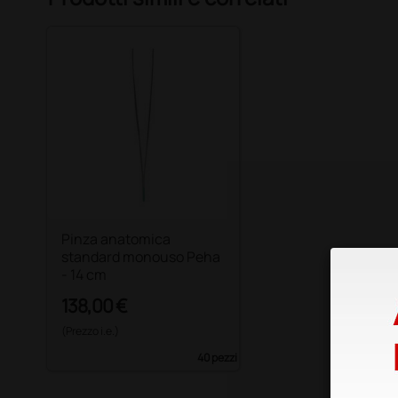
Pinza anatomica
standard monouso Peha
- 14 cm
138,00 €
(Prezzo i.e.)
40 pezzi