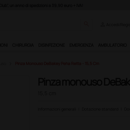
Club", un anno di spedizioni a 39,90 euro + IVA!
search
person
Accedi/Regis
IONI
CHIRURGIA
DISINFEZIONE
EMERGENZA
AMBULATORIO
uso
Pinza Monouso DeBakey Peha Retta - 15,5 Cm
Pinza monouso DeBake
15,5 cm
Informazioni generali
|
Dotazione standard
|
Do