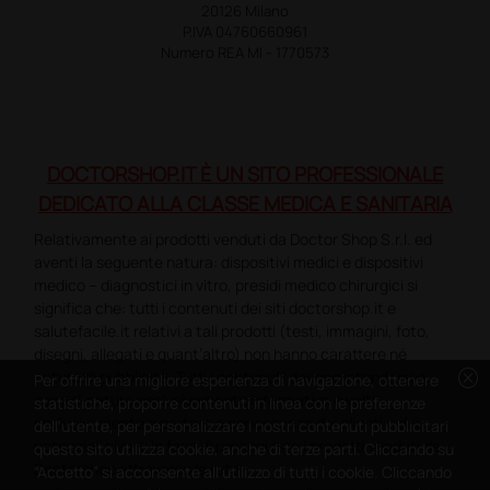
20126 Milano
P.IVA 04760660961
Numero REA MI - 1770573
DOCTORSHOP.IT È UN SITO PROFESSIONALE
DEDICATO ALLA CLASSE MEDICA E SANITARIA
Relativamente ai prodotti venduti da Doctor Shop S.r.l. ed
aventi la seguente natura: dispositivi medici e dispositivi
medico – diagnostici in vitro, presidi medico chirurgici si
significa che: tutti i contenuti dei siti doctorshop.it e
salutefacile.it relativi a tali prodotti (testi, immagini, foto,
disegni, allegati e quant’altro) non hanno carattere né
cancel
natura di pubblicità. Tutti i contenuti devono intendersi e
Per offrire una migliore esperienza di navigazione, ottenere
sono di natura esclusivamente informativa e volti
statistiche, proporre contenuti in linea con le preferenze
esclusivamente a portare a conoscenza dei clienti e dei
dell'utente, per personalizzare i nostri contenuti pubblicitari
potenziali clienti in fase di preacquisto i prodotti venduti da
questo sito utilizza cookie, anche di terze parti. Cliccando su
Doctorshop attraverso la rete.
“Accetto” si acconsente all'utilizzo di tutti i cookie. Cliccando