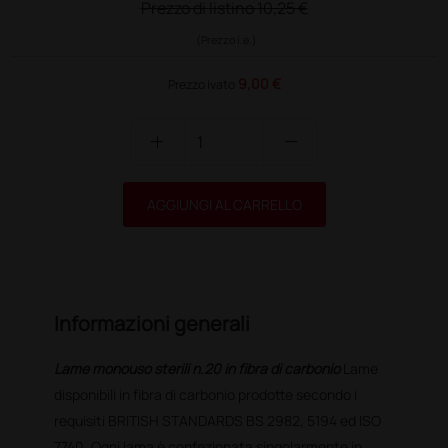
Prezzo di listino
10,25 €
(Prezzo i.e.)
9,00 €
Prezzo ivato
add
remove
AGGIUNGI AL CARRELLO
Informazioni generali
Lame monouso sterili n.20 in fibra di carbonio
Lame
disponibili in fibra di carbonio prodotte secondo i
requisiti BRITISH STANDARDS BS 2982, 5194 ed ISO
7740. Ogni lama è confezionata singolarmente in