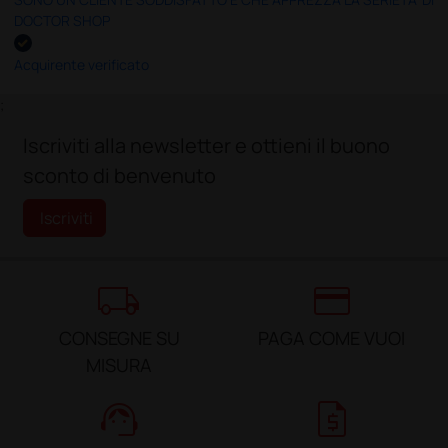
DOCTOR SHOP
Acquirente verificato
;
Iscriviti alla newsletter e ottieni il buono
sconto di benvenuto
Iscriviti
local_shipping
credit_card
CONSEGNE SU
PAGA COME VUOI
MISURA
support_agent
request_quote