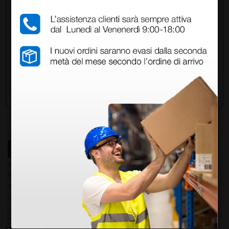
acquistato questo prodotto.
Invia la tua domanda
Ottimo
4,6
/5
8.330
recensioni
Le nostre recensioni a 4 e 5 stelle.
Clicca qui per leggerle tutte >