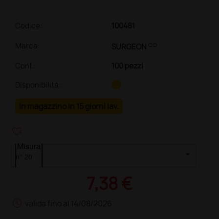
Codice:
100481
link
Marca:
SURGEON
Conf.
:
100 pezzi
Disponibilità:
In magazzino in 15 giorni lav.
heart_plus
Misura
7,38 €
schedule
valida fino al 14/08/2026