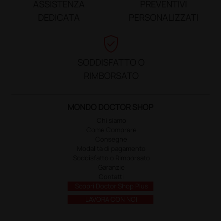
ASSISTENZA
PREVENTIVI
DEDICATA
PERSONALIZZATI
verified_user
SODDISFATTO O
RIMBORSATO
MONDO DOCTOR SHOP
Chi siamo
Come Comprare
Consegne
Modalità di pagamento
Soddisfatto o Rimborsato
Garanzie
Contatti
Scopri Doctor Shop Plus
LAVORA CON NOI