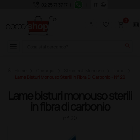
call_quality
language
02 25 71 37 17
|
|
0
person
favorite_border
shopping_cart
two_pager
menu
search
home
Home
Chirurgia
Strumenti Monouso
Lame
Lame Bisturi Monouso Sterili In Fibra Di Carbonio - N° 20
Lame bisturi monouso sterili
in fibra di carbonio
n° 20