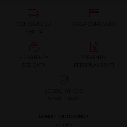
local_shipping
credit_card
CONSEGNE SU
PAGA COME VUOI
MISURA
support_agent
request_quote
ASSISTENZA
PREVENTIVI
DEDICATA
PERSONALIZZATI
verified_user
SODDISFATTO O
RIMBORSATO
MONDO DOCTOR SHOP
Chi siamo