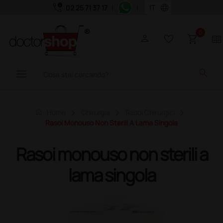
call_quality
language
02 25 71 37 17
|
|
0
person
favorite_border
shopping_cart
two_pager
menu
search
home
Home
Chirurgia
Rasoi Chirurgici
Rasoi Monouso Non Sterili A Lama Singola
Rasoi monouso non sterili a
lama singola