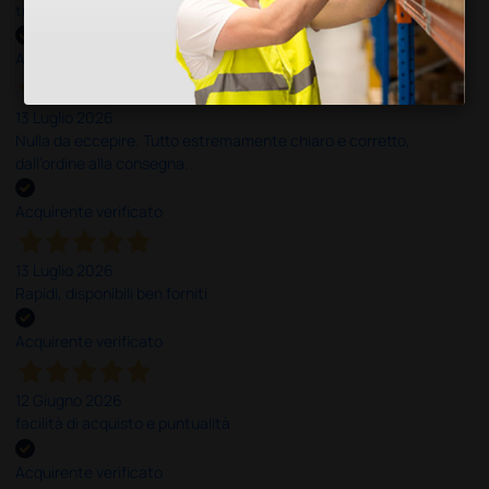
tutti i miei dubbi prima dell'acquisto. Consigliato
Acquirente verificato
13 Luglio 2026
Nulla da eccepire. Tutto estremamente chiaro e corretto,
dall’ordine alla consegna.
Acquirente verificato
13 Luglio 2026
Rapidi, disponibili ben forniti
Acquirente verificato
12 Giugno 2026
facilità di acquisto e puntualità
Acquirente verificato