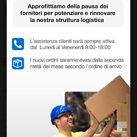
Ottimo
4,6
/5
8.330
recensioni
Le nostre recensioni a 4 e 5 stelle.
Clicca qui per leggerle tutte >
Precedente
Successivo
14 Luglio 2026
ottima
Acquirente verificato
14 Luglio 2026
Ho acquistato un ecografo da Doctor Shop e sono rimasto molto
soddisfatto dell'esperienza. Apparecchiatura di qualità, consegna
nei tempi previsti e un servizio clienti disponibile che ha risposto a