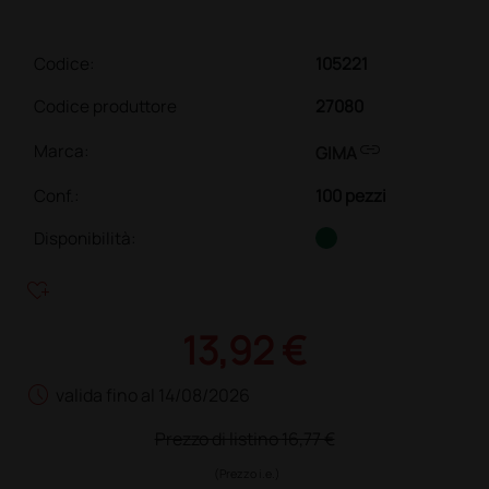
Codice:
105221
Codice produttore
27080
link
Marca:
GIMA
Conf.
:
100 pezzi
Disponibilità:
heart_plus
13,92 €
schedule
valida fino al 14/08/2026
Prezzo di listino
16,77 €
(Prezzo i.e.)