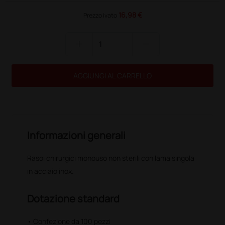
16,98 €
Prezzo ivato
add
remove
AGGIUNGI AL CARRELLO
Informazioni generali
Rasoi chirurgici monouso non sterili con lama singola
in acciaio inox.
Dotazione standard
• Confezione da 100 pezzi