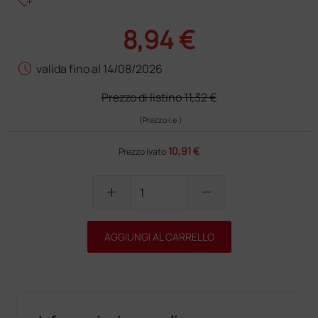
heart_plus
8,94 €
schedule
valida fino al 14/08/2026
Prezzo di listino
11,32 €
(Prezzo i.e.)
10,91 €
Prezzo ivato
add
remove
AGGIUNGI AL CARRELLO