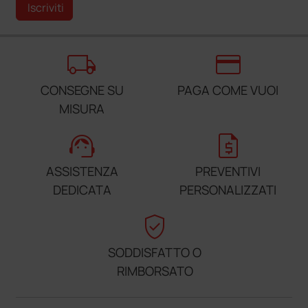
Iscriviti
local_shipping
credit_card
CONSEGNE SU
PAGA COME VUOI
MISURA
support_agent
request_quote
ASSISTENZA
PREVENTIVI
DEDICATA
PERSONALIZZATI
verified_user
SODDISFATTO O
RIMBORSATO