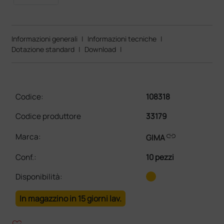
Informazioni generali
|
Informazioni tecniche
|
Dotazione standard
|
Download
|
Codice:
108318
Codice produttore
33179
link
Marca:
GIMA
Conf.
:
10 pezzi
Disponibilità:
In magazzino in 15 giorni lav.