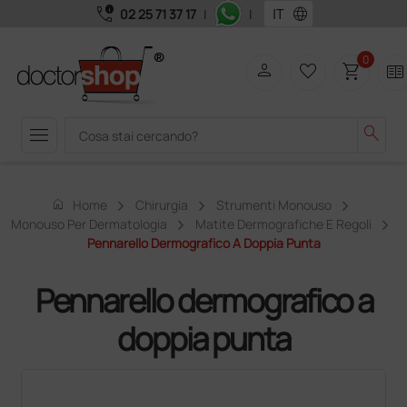
call_quality
language
02 25 71 37 17
|
|
0
person
favorite_border
shopping_cart
two_pager
menu
search
home
Home
Chirurgia
Strumenti Monouso
Monouso Per Dermatologia
Matite Dermografiche E Regoli
Pennarello Dermografico A Doppia Punta
Pennarello dermografico a
doppia punta