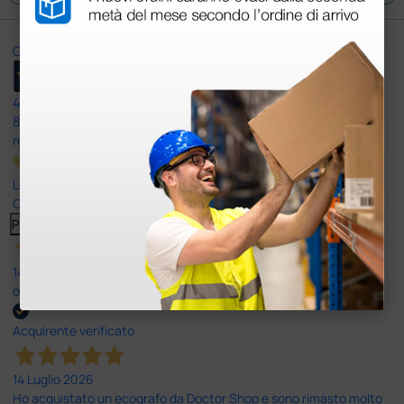
Ottimo
4,6
/5
8.330
recensioni
Le nostre recensioni a 4 e 5 stelle.
Clicca qui per leggerle tutte >
Precedente
Successivo
14 Luglio 2026
ottima
Acquirente verificato
14 Luglio 2026
Ho acquistato un ecografo da Doctor Shop e sono rimasto molto