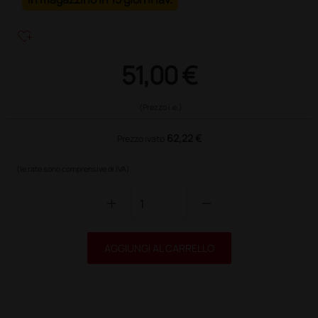
heart_plus
51,00 €
(Prezzo i.e.)
62,22 €
Prezzo ivato
(le rate sono comprensive di IVA)
add
remove
AGGIUNGI AL CARRELLO