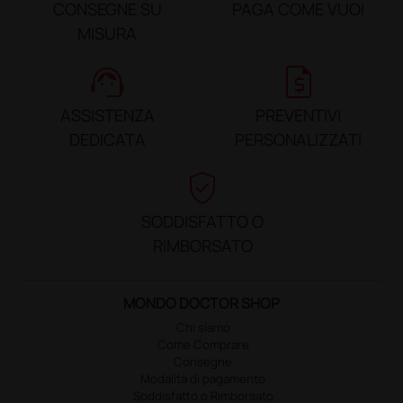
CONSEGNE SU
PAGA COME VUOI
MISURA
support_agent
request_quote
ASSISTENZA
PREVENTIVI
DEDICATA
PERSONALIZZATI
verified_user
SODDISFATTO O
RIMBORSATO
MONDO DOCTOR SHOP
Chi siamo
Come Comprare
Consegne
Modalità di pagamento
Soddisfatto o Rimborsato