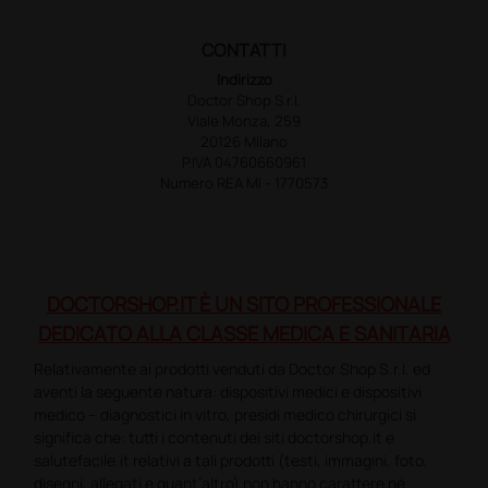
CONTATTI
Indirizzo
Doctor Shop S.r.l.
Viale Monza, 259
20126 Milano
P.IVA 04760660961
Numero REA MI - 1770573
DOCTORSHOP.IT È UN SITO PROFESSIONALE
DEDICATO ALLA CLASSE MEDICA E SANITARIA
Relativamente ai prodotti venduti da Doctor Shop S.r.l. ed
aventi la seguente natura: dispositivi medici e dispositivi
medico – diagnostici in vitro, presidi medico chirurgici si
significa che: tutti i contenuti dei siti doctorshop.it e
salutefacile.it relativi a tali prodotti (testi, immagini, foto,
disegni, allegati e quant’altro) non hanno carattere né