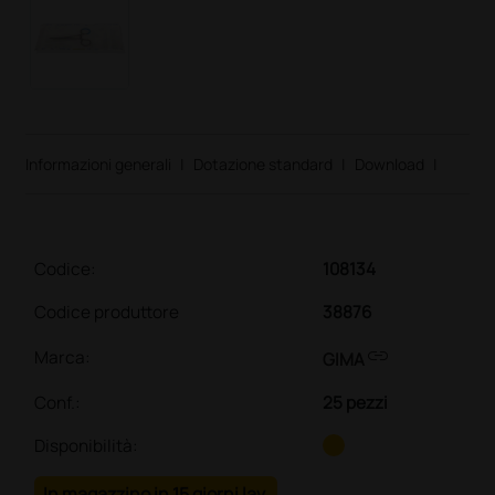
Informazioni generali
|
Dotazione standard
|
Download
|
Codice:
108134
Codice produttore
38876
link
Marca:
GIMA
Conf.
:
25 pezzi
Disponibilità:
In magazzino in 15 giorni lav.