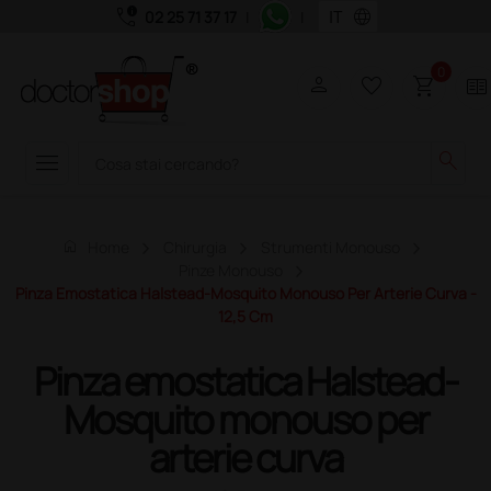
call_quality
language
02 25 71 37 17
|
|
0
person
favorite_border
shopping_cart
two_pager
menu
search
home
Home
Chirurgia
Strumenti Monouso
Pinze Monouso
Pinza Emostatica Halstead-Mosquito Monouso Per Arterie Curva -
12,5 Cm
Pinza emostatica Halstead-
Mosquito monouso per
arterie curva