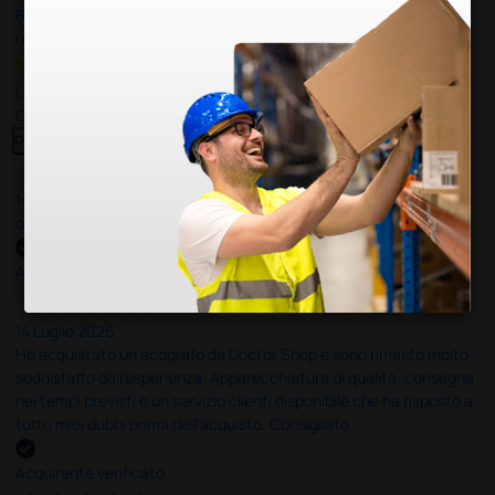
8.330
recensioni
Le nostre recensioni a 4 e 5 stelle.
Clicca qui per leggerle tutte >
Precedente
Successivo
14 Luglio 2026
ottima
Acquirente verificato
14 Luglio 2026
Ho acquistato un ecografo da Doctor Shop e sono rimasto molto
soddisfatto dell'esperienza. Apparecchiatura di qualità, consegna
nei tempi previsti e un servizio clienti disponibile che ha risposto a
tutti i miei dubbi prima dell'acquisto. Consigliato
Acquirente verificato