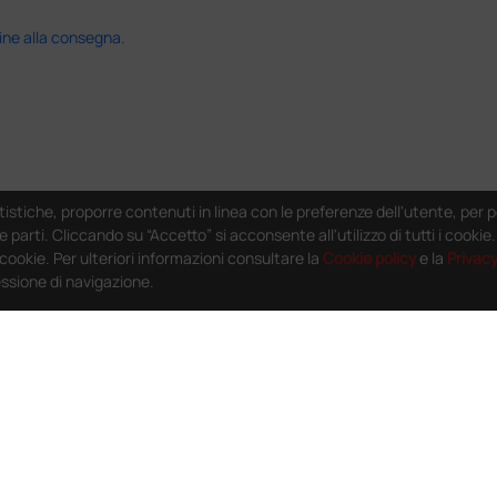
ine alla consegna.
tistiche, proporre contenuti in linea con le preferenze dell'utente, per p
e parti. Cliccando su “Accetto” si acconsente all'utilizzo di tutti i cooki
i cookie. Per ulteriori informazioni consultare la
Cookie policy
e la
Privac
essione di navigazione.
nato ma messo in giacenza. Il problema è stato prontamente risolto dal 
pido professionale e immediato. Assistenza super disponibile e professio