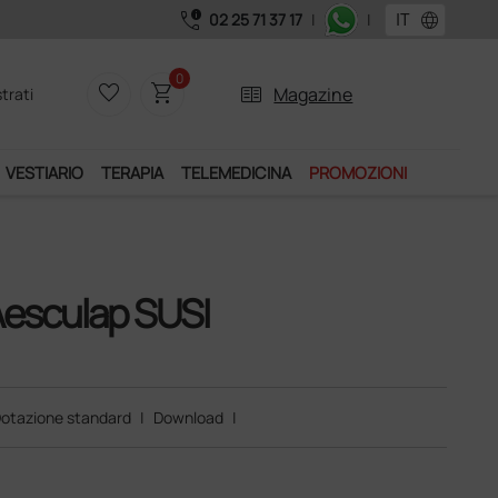
call_quality
language
02 25 71 37 17
|
|
 Club", un anno di spedizioni a 39,90 euro + IVA!
0
favorite_border
shopping_cart
two_pager
Magazine
trati
VESTIARIO
TERAPIA
TELEMEDICINA
PROMOZIONI
Aesculap SUSI
otazione standard
|
Download
|