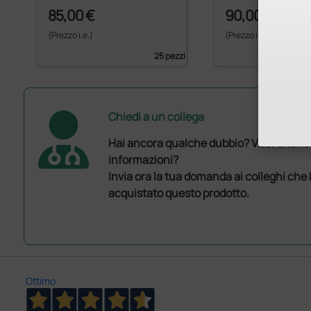
85,00 €
90,00 €
(Prezzo i.e.)
(Prezzo i.e.)
25 pezzi
Chiedi a un collega
Hai ancora qualche dubbio? Vuoi ulterio
informazioni?
Invia ora la tua domanda ai colleghi che
acquistato questo prodotto.
Ottimo