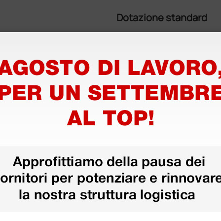
Dotazione standard
®
azioni Gamma), della linea SUSI
.
Confezione da 20 pezzi.
on materiali plastici di nuova
ienza ed ergonomia nelle diverse
Informazioni tecniche
itamente sviluppata per un
irurgica ed è stato dimostrato che
• Lunghezza: 15 cm
 strumentario monouso in acciaio.
o, sono biocompatibili e