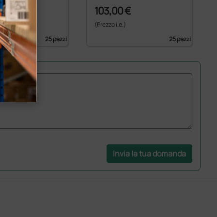
€
103,00 €
)
(Prezzo i.e.)
25 pezzi
25 pezzi
Invia la tua domanda