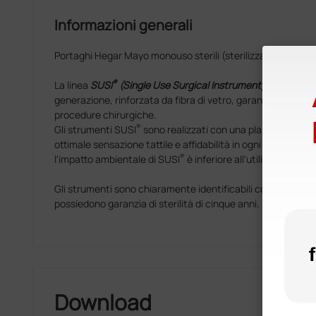
Informazioni generali
Portaghi Hegar Mayo monouso sterili (sterilizzato con radi
®
La linea
SUSI
(Single Use Surgical Instrument)
, prodotta c
generazione, rinforzata da fibra di vetro, garantisce effic
procedure chirurgiche.
®
Gli strumenti SUSI
sono realizzati con una plastica appos
ottimale sensazione tattile e affidabilità in ogni pratica ch
®
l'impatto ambientale di SUSI
è inferiore all'utilizzo dello
Gli strumenti sono chiaramente identificabili come monous
possiedono garanzia di sterilità di cinque anni.
Download