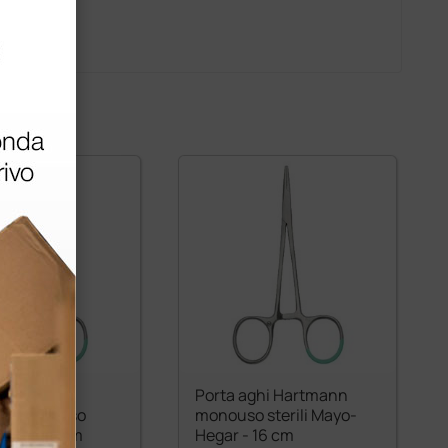
i sterili
Porta aghi Hartmann
nn monouso
monouso sterili Mayo-
gar - 14 cm
Hegar - 16 cm