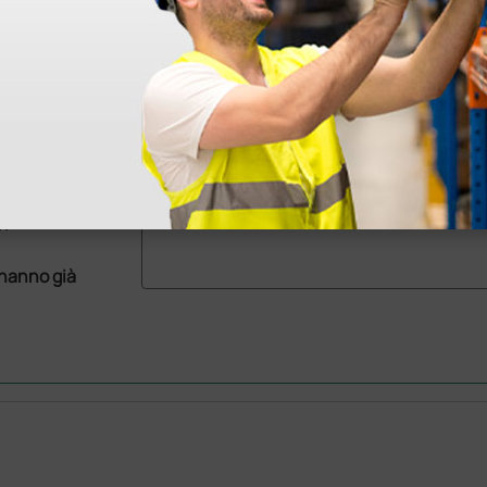
99,00 €
99,00 
(Prezzo i.e.)
(Prezzo i.e.
25 pezzi
25 pezzi
ri
 hanno già