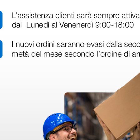
a
uso
Porta aghi Hartmann
Porta agh
 cm
monouso sterili Mayo-
Hartma
Hegar - 12 cm
Mayo-He