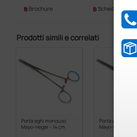
Brochure
Scheda Tecnic
Prodotti simili e correlati
Porta aghi monouso
Porta aghi mono
Mayo-Hegar - 14 cm
Mayo-Hegar - 16