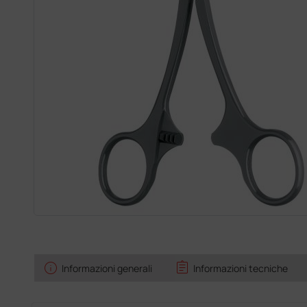
info
assignment
Informazioni generali
Informazioni tecniche