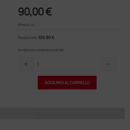
90,00 €
(Prezzo i.e.)
109,80 €
Prezzo ivato
(le rate sono comprensive di IVA)
add
remove
AGGIUNGI AL CARRELLO