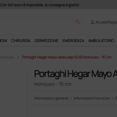
Acquistando il servizio "Ds
search
person
Accedi/Regis
IONI
CHIRURGIA
DISINFEZIONE
EMERGENZA
AMBULATORIO
 Monouso
Portaghi Hegar Mayo Aesculap SUSI Monouso - 15 Cm
Portaghi Hegar Mayo 
monouso - 15 cm
Informazioni generali
|
Informazioni tecniche
|
D