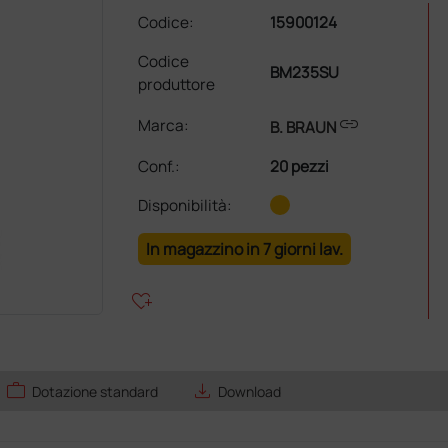
Codice:
15900124
Codice
BM235SU
produttore
link
Marca:
B. BRAUN
Conf.
:
20 pezzi
Disponibilità:
In magazzino in 7 giorni lav.
heart_plus
work
save_alt
Dotazione standard
Download