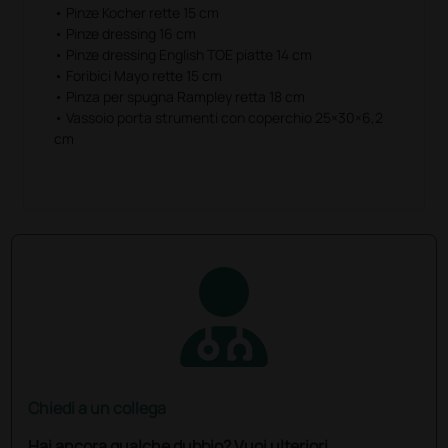
• Pinze Kocher rette 15 cm
• Pinze dressing 16 cm
• Pinze dressing English TOE piatte 14 cm
• Foribici Mayo rette 15 cm
• Pinza per spugna Rampley retta 18 cm
• Vassoio porta strumenti con coperchio 25×30×6,2
cm
Chiedi a un collega
Hai ancora qualche dubbio? Vuoi ulteriori