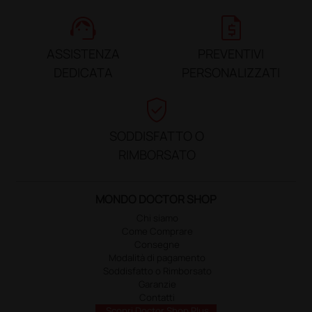
support_agent
request_quote
ASSISTENZA
PREVENTIVI
DEDICATA
PERSONALIZZATI
verified_user
SODDISFATTO O
RIMBORSATO
MONDO DOCTOR SHOP
Chi siamo
Come Comprare
Consegne
Modalità di pagamento
Soddisfatto o Rimborsato
Garanzie
Contatti
Scopri Doctor Shop Plus