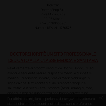
Indirizzo
Doctor Shop S.r.l.
Viale Monza, 259
20126 Milano
P.IVA 04760660961
Numero REA MI - 1770573
DOCTORSHOP.IT È UN SITO PROFESSIONALE
DEDICATO ALLA CLASSE MEDICA E SANITARIA
Relativamente ai prodotti venduti da Doctor Shop S.r.l. ed
aventi la seguente natura: dispositivi medici e dispositivi
medico – diagnostici in vitro, presidi medico chirurgici si
significa che: tutti i contenuti dei siti doctorshop.it e
salutefacile.it relativi a tali prodotti (testi, immagini, foto,
disegni, allegati e quant’altro) non hanno carattere né
cancel
natura di pubblicità. Tutti i contenuti devono intendersi e
Per offrire una migliore esperienza di navigazione, ottenere
sono di natura esclusivamente informativa e volti
statistiche, proporre contenuti in linea con le preferenze