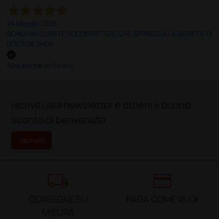
24 Maggio 2026
SONO UN CLIENTE SODDISFATTO E CHE APPREZZA LA SERIETA' DI
DOCTOR SHOP
Acquirente verificato
;
Iscriviti alla newsletter e ottieni il buono
sconto di benvenuto
Iscriviti
local_shipping
credit_card
CONSEGNE SU
PAGA COME VUOI
MISURA