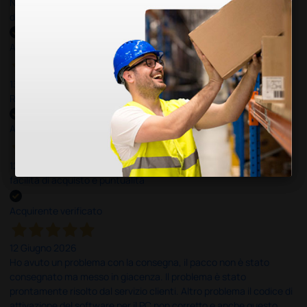
Nulla da eccepire. Tutto estremamente chiaro e corretto,
dall’ordine alla consegna.
Acquirente verificato
13 Luglio 2026
Rapidi, disponibili ben forniti
Acquirente verificato
12 Giugno 2026
facilità di acquisto e puntualità
Acquirente verificato
12 Giugno 2026
Ho avuto un problema con la consegna, il pacco non è stato
consegnato ma messo in giacenza. Il problema è stato
prontamente risolto dal servizio clienti. Altro problema il codice di
attivazione del software per il PC non corretto e anche questo