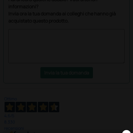
informazioni?
Invia ora la tua domanda ai colleghi che hanno già
acquistato questo prodotto.
Invia la tua domanda
Ottimo
4,6
/5
8.330
recensioni