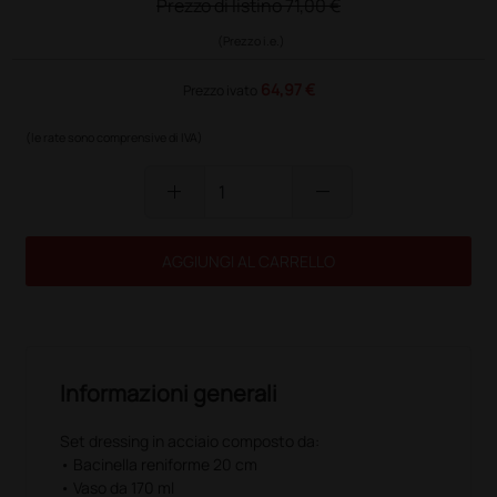
Prezzo di listino
71,00 €
(Prezzo i.e.)
64,97 €
Prezzo ivato
(le rate sono comprensive di IVA)
add
remove
AGGIUNGI AL CARRELLO
Informazioni generali
Set dressing in acciaio composto da:
• Bacinella reniforme 20 cm
• Vaso da 170 ml