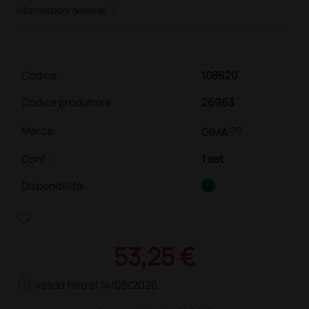
Informazioni generali
|
Codice:
108620
Codice produttore
26963
link
Marca:
GIMA
Conf.
:
1 set
Disponibilità:
heart_plus
53,25 €
schedule
valida fino al 14/08/2026