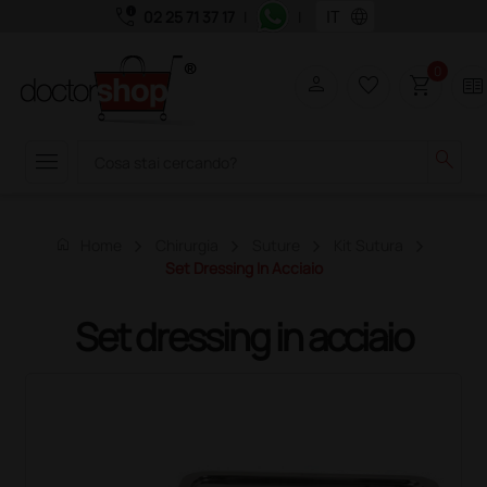
call_quality
language
02 25 71 37 17
|
|
0
person
favorite_border
shopping_cart
two_pager
menu
search
home
Home
Chirurgia
Suture
Kit Sutura
Set Dressing In Acciaio
Set dressing in acciaio