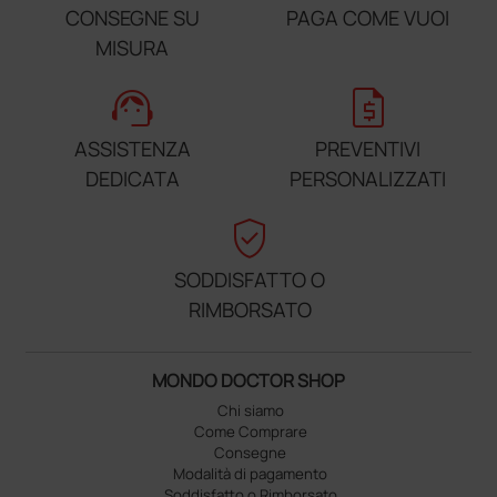
CONSEGNE SU
PAGA COME VUOI
MISURA
support_agent
request_quote
ASSISTENZA
PREVENTIVI
DEDICATA
PERSONALIZZATI
verified_user
SODDISFATTO O
RIMBORSATO
MONDO DOCTOR SHOP
Chi siamo
Come Comprare
Consegne
Modalità di pagamento
Soddisfatto o Rimborsato