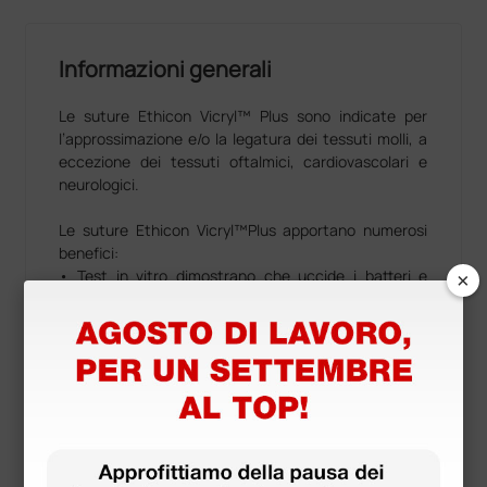
Informazioni generali
Le suture Ethicon Vicryl™ Plus sono indicate per
l’approssimazione e/o la legatura dei tessuti molli, a
eccezione dei tessuti oftalmici, cardiovascolari e
neurologici.
Le suture Ethicon Vicryl™Plus apportano numerosi
benefici:
×
• Test in vitro dimostrano che uccide i batteri e
inibisce la colonizzazione batterica delle suture.
Vicryl™ Plus presenta benefici in diverse applicazioni
chirurgiche:
• Resistenza tensile in vivo che consente di fornire
supporto per 14 - 28 giorni, durante la guarigione dei
tessuti
• La struttura multifilamento conferisce maggior
Mostra altro
adattabilità rispetto alla suture monofilamento, oltre