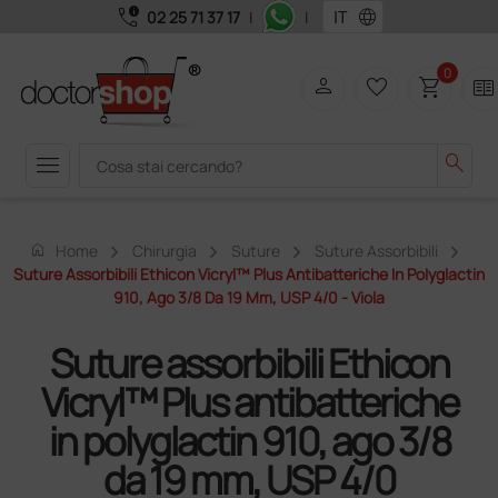
call_quality
language
02 25 71 37 17
|
|
0
person
favorite_border
shopping_cart
two_pager
menu
search
home
Home
Chirurgia
Suture
Suture Assorbibili
Suture Assorbibili Ethicon Vicryl™ Plus Antibatteriche In Polyglactin
910, Ago 3/8 Da 19 Mm, USP 4/0 - Viola
Suture assorbibili Ethicon
Vicryl™ Plus antibatteriche
in polyglactin 910, ago 3/8
da 19 mm, USP 4/0