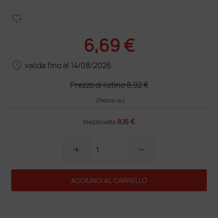
heart_plus
6,69 €
schedule
valida fino al 14/08/2026
Prezzo di listino
8,92 €
(Prezzo i.e.)
8,16 €
Prezzo ivato
add
remove
AGGIUNGI AL CARRELLO