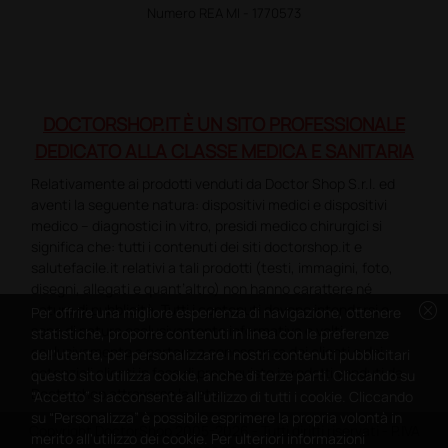
Numero REA MI - 1770573
DOCTORSHOP.IT È UN SITO PROFESSIONALE
DEDICATO ALLA CLASSE MEDICA E SANITARIA
Relativamente ai prodotti venduti da Doctor Shop S.r.l. ed
aventi la seguente natura: dispositivi medici e dispositivi
medico – diagnostici in vitro, presidi medico chirurgici si
significa che: tutti i contenuti dei siti doctorshop.it e
salutefacile.it relativi a tali prodotti (testi, immagini, foto,
disegni, allegati e quant’altro) non hanno carattere né
cancel
natura di pubblicità. Tutti i contenuti devono intendersi e
Per offrire una migliore esperienza di navigazione, ottenere
sono di natura esclusivamente informativa e volti
statistiche, proporre contenuti in linea con le preferenze
esclusivamente a portare a conoscenza dei clienti e dei
dell'utente, per personalizzare i nostri contenuti pubblicitari
potenziali clienti in fase di preacquisto i prodotti venduti da
questo sito utilizza cookie, anche di terze parti. Cliccando su
Doctorshop attraverso la rete.
“Accetto” si acconsente all'utilizzo di tutti i cookie. Cliccando
su “Personalizza” è possibile esprimere la propria volontà in
Copyright DoctorShop 2005-2026 - Tutti diritti riservati - P.IVA
merito all'utilizzo dei cookie. Per ulteriori informazioni