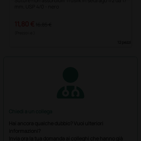
Suture non assorbibili Trusilk in seta ago 1/2 da 17
mm, USP 4/0 - nero
11,80 €
16,85 €
(Prezzo i.e.)
12 pezzi
Chiedi a un collega
Hai ancora qualche dubbio? Vuoi ulteriori
informazioni?
Invia ora la tua domanda ai colleghi che hanno già