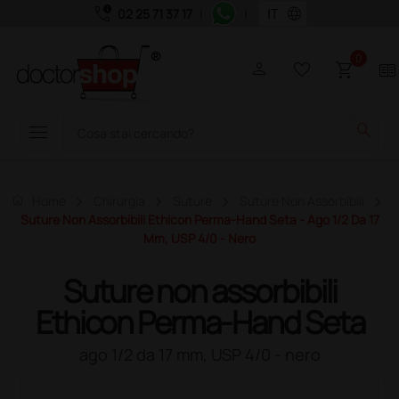
call_quality
language
02 25 71 37 17
|
|
0
person
favorite_border
shopping_cart
two_pager
menu
search
home
Home
Chirurgia
Suture
Suture Non Assorbibili
Suture Non Assorbibili Ethicon Perma-Hand Seta - Ago 1/2 Da 17
Mm, USP 4/0 - Nero
Suture non assorbibili
Ethicon Perma-Hand Seta
ago 1/2 da 17 mm, USP 4/0 - nero