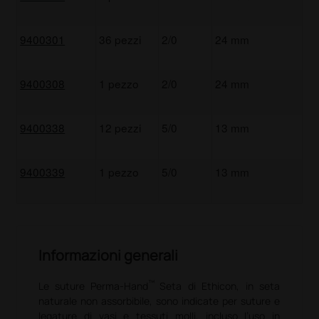
9400301
36 pezzi
2/0
24 mm
9400308
1 pezzo
2/0
24 mm
9400338
12 pezzi
5/0
13 mm
9400339
1 pezzo
5/0
13 mm
Informazioni generali
™
Le suture Perma-Hand
Seta di Ethicon, in seta
naturale non assorbibile, sono indicate per suture e
legature di vasi e tessuti molli, incluso l’uso in