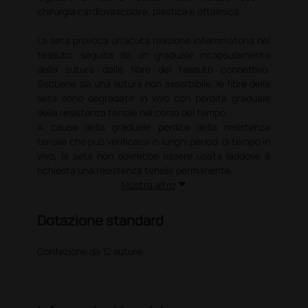
chirurgia cardiovascolare, plastica e oftalmica.
La seta provoca un’acuta reazione infiammatoria nel
tessuto, seguita da un graduale incapsulamento
della sutura dalle fibre del tessuto connettivo.
Sebbene sia una sutura non assorbibile, le fibre della
seta sono degradate in vivo con perdita graduale
della resistenza tensile nel corso del tempo.
A causa della graduale perdita della resistenza
tensile che può verificarsi in lunghi periodi di tempo in
vivo, la seta non dovrebbe essere usata laddove è
richiesta una resistenza tensile permanente.
Mostra altro
Le suture sono sottoposte a processo di decerazione
™
Perma Hand
e colorate di nero con una speciale
Dotazione standard
miscela di cera.
™
L’esclusivo processo produttivo Perma-Hand
Confezione da 12 suture.
(decerazione del filo grezzo prima dell’intreccio)
rende la sutura realmente depurata e consente di
ottenere un calibro uniforme. La compattezza
dell’intreccio conferisce al filo una elevata resistenza