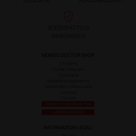
verified_user
SODDISFATTO O
RIMBORSATO
MONDO DOCTOR SHOP
Chi siamo
Come Comprare
Consegne
Modalità di pagamento
Soddisfatto o Rimborsato
Garanzie
Contatti
Scopri Doctor Shop Plus
LAVORA CON NOI
INFORMAZIONI LEGALI
Privacy