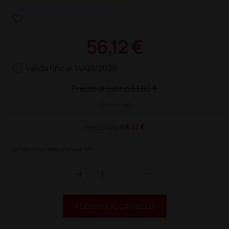
heart_plus
56,12 €
schedule
valida fino al 14/08/2026
Prezzo di listino
61,00 €
(Prezzo i.e.)
68,47 €
Prezzo ivato
(le rate sono comprensive di IVA)
add
remove
AGGIUNGI AL CARRELLO