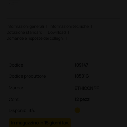
Informazioni generali
|
Informazioni tecniche
|
Dotazione standard
|
Download
|
Domande e risposte dei colleghi
|
Codice:
109147
Codice produttore
18501G
link
Marca:
ETHICON
Conf.
:
12 pezzi
Disponibilità:
In magazzino in 15 giorni lav.