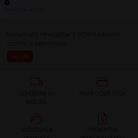
Acquirente verificato
;
Iscriviti alla newsletter e ottieni il buono
sconto di benvenuto
Iscriviti
local_shipping
credit_card
CONSEGNE SU
PAGA COME VUOI
MISURA
support_agent
request_quote
ASSISTENZA
PREVENTIVI
DEDICATA
PERSONALIZZATI