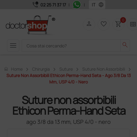
call_quality
language
02 25 71 37 17
|
|
0
person
favorite_border
shopping_cart
two_pager
menu
search
home
Home
Chirurgia
Suture
Suture Non Assorbibili
Suture Non Assorbibili Ethicon Perma-Hand Seta - Ago 3/8 Da 13
Mm, USP 4/0 - Nero
Suture non assorbibili
Ethicon Perma-Hand Seta
ago 3/8 da 13 mm, USP 4/0 - nero