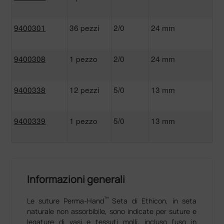
9400301
36 pezzi
2/0
24 mm
9400308
1 pezzo
2/0
24 mm
9400338
12 pezzi
5/0
13 mm
9400339
1 pezzo
5/0
13 mm
Informazioni generali
™
Le suture Perma-Hand
Seta di Ethicon, in seta
naturale non assorbibile, sono indicate per suture e
legature di vasi e tessuti molli, incluso l’uso in