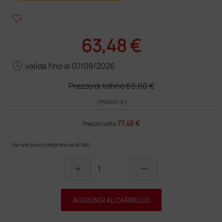
heart_plus
63,48 €
schedule
valida fino al 07/08/2026
Prezzo di listino
69,00 €
(Prezzo i.e.)
77,45 €
Prezzo ivato
(le rate sono comprensive di IVA)
add
remove
AGGIUNGI AL CARRELLO