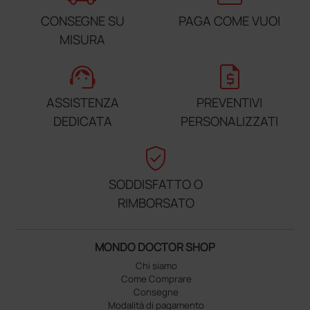
CONSEGNE SU
PAGA COME VUOI
MISURA
support_agent
request_quote
ASSISTENZA
PREVENTIVI
DEDICATA
PERSONALIZZATI
verified_user
SODDISFATTO O
RIMBORSATO
MONDO DOCTOR SHOP
Chi siamo
Come Comprare
Consegne
Modalità di pagamento