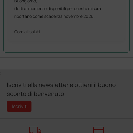
Buongiorno,
i lotti al momento disponibili per questa misura
riportano come scadenza novembre 2026.
Cordiali saluti
;
Iscriviti alla newsletter e ottieni il buono
sconto di benvenuto
Iscriviti
local_shipping
credit_card