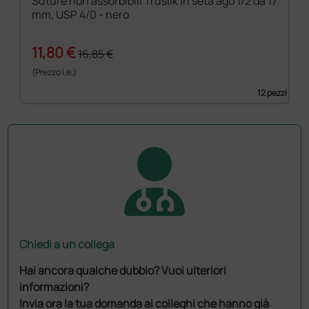
Suture non assorbibili Trusilk in seta ago 1/2 da 17
mm, USP 4/0 - nero
11,80 €
16,85 €
(Prezzo i.e.)
12 pezzi
Chiedi a un collega
Hai ancora qualche dubbio? Vuoi ulteriori
informazioni?
Invia ora la tua domanda ai colleghi che hanno già