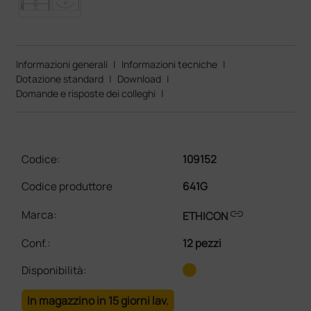
Informazioni generali
|
Informazioni tecniche
|
Dotazione standard
|
Download
|
Domande e risposte dei colleghi
|
Codice:
109152
Codice produttore
641G
link
Marca:
ETHICON
Conf.
:
12 pezzi
Disponibilità:
In magazzino in 15 giorni lav.