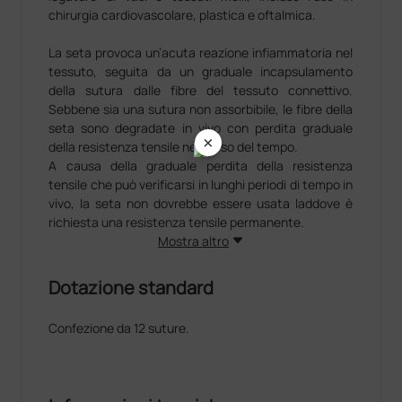
chirurgia cardiovascolare, plastica e oftalmica.
La seta provoca un’acuta reazione infiammatoria nel
tessuto, seguita da un graduale incapsulamento
della sutura dalle fibre del tessuto connettivo.
Sebbene sia una sutura non assorbibile, le fibre della
seta sono degradate in vivo con perdita graduale
×
della resistenza tensile nel corso del tempo.
A causa della graduale perdita della resistenza
tensile che può verificarsi in lunghi periodi di tempo in
vivo, la seta non dovrebbe essere usata laddove è
richiesta una resistenza tensile permanente.
Mostra altro
Le suture sono sottoposte a processo di decerazione
™
Perma Hand
e colorate di nero con una speciale
Dotazione standard
miscela di cera.
™
L’esclusivo processo produttivo Perma-Hand
Confezione da 12 suture.
(decerazione del filo grezzo prima dell’intreccio)
rende la sutura realmente depurata e consente di
ottenere un calibro uniforme. La compattezza
dell’intreccio conferisce al filo una elevata resistenza