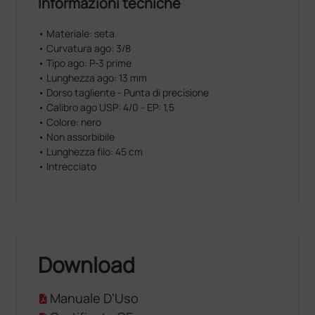
Informazioni tecniche
e una ottima maneggevolezza, superiore a quella di
qualsiasi altro materiale da sutura.
• Materiale: seta
• Curvatura ago: 3/8
• Tipo ago: P-3 prime
• Lunghezza ago: 13 mm
• Dorso tagliente - Punta di precisione
• Calibro ago USP: 4/0 - EP: 1,5
• Colore: nero
• Non assorbibile
• Lunghezza filo: 45 cm
• Intrecciato
Download
Manuale D'Uso