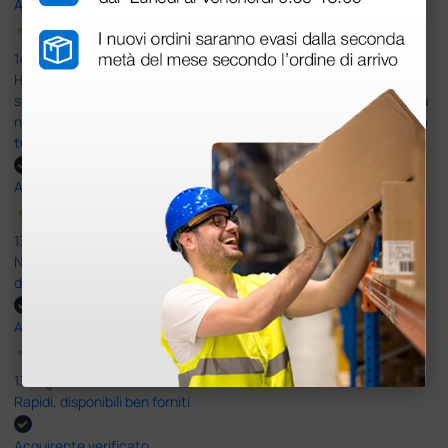
Acquirente verificato
14 Luglio 2026
Ho acquistato un ecografo da Doctor Shop e sono rimasto molto
soddisfatto dell'esperienza. Apparecchiatura di qualità, consegna
nei tempi previsti e un servizio clienti disponibile che ha risposto a
tutti i miei dubbi prima dell'acquisto. Consigliato
Acquirente verificato
13 Luglio 2026
Nulla da eccepire. Tutto estremamente chiaro e corretto,
dall’ordine alla consegna.
Acquirente verificato
13 Luglio 2026
Rapidi, disponibili ben forniti
Acquirente verificato