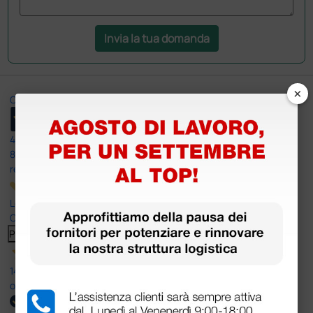
Invia la tua domanda
×
Ottimo
4,6
/5
8.330
recensioni
Le nostre recensioni a 4 e 5 stelle.
Clicca qui per leggerle tutte >
Precedente
Successivo
14 Luglio 2026
ottima