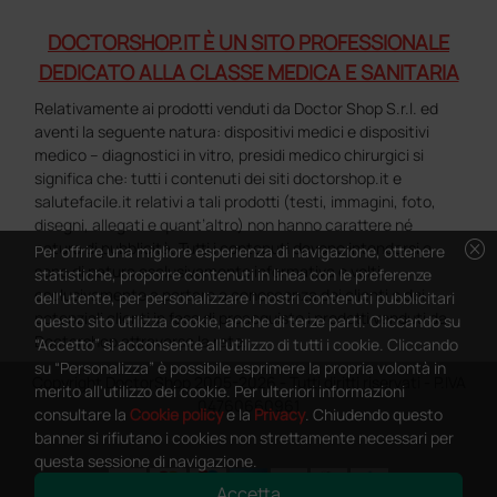
DOCTORSHOP.IT È UN SITO PROFESSIONALE
DEDICATO ALLA CLASSE MEDICA E SANITARIA
Relativamente ai prodotti venduti da Doctor Shop S.r.l. ed
aventi la seguente natura: dispositivi medici e dispositivi
medico – diagnostici in vitro, presidi medico chirurgici si
significa che: tutti i contenuti dei siti doctorshop.it e
salutefacile.it relativi a tali prodotti (testi, immagini, foto,
disegni, allegati e quant’altro) non hanno carattere né
cancel
natura di pubblicità. Tutti i contenuti devono intendersi e
Per offrire una migliore esperienza di navigazione, ottenere
sono di natura esclusivamente informativa e volti
statistiche, proporre contenuti in linea con le preferenze
esclusivamente a portare a conoscenza dei clienti e dei
dell'utente, per personalizzare i nostri contenuti pubblicitari
potenziali clienti in fase di preacquisto i prodotti venduti da
questo sito utilizza cookie, anche di terze parti. Cliccando su
Doctorshop attraverso la rete.
“Accetto” si acconsente all'utilizzo di tutti i cookie. Cliccando
su “Personalizza” è possibile esprimere la propria volontà in
Copyright DoctorShop 2005-2026 - Tutti diritti riservati - P.IVA
merito all'utilizzo dei cookie. Per ulteriori informazioni
04760660961
consultare la
Cookie policy
e la
Privacy
. Chiudendo questo
banner si rifiutano i cookies non strettamente necessari per
questa sessione di navigazione.
Accetta