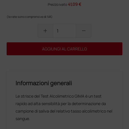
41,09 €
Prezzo ivato
(le rate sono comprensive di IVA)
add
remove
AGGIUNGI AL CARRELLO
Informazioni generali
Le strisce del Test Alcolimetrico GIMA è un test
rapido ad alta sensibilità per la determinazione da
campione di saliva del relativo tasso alcolimetrico nel
sangue.