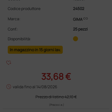
Codice produttore
24502
link
Marca:
GIMA
Conf.
:
25 pezzi
Disponibilità:
In magazzino in 15 giorni lav.
heart_plus
33,68 €
schedule
valida fino al 14/08/2026
Prezzo di listino
42,10 €
(Prezzo i.e.)