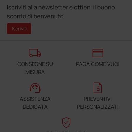
Iscriviti alla newsletter e ottieni il buono
sconto di benvenuto
Iscriviti
local_shipping
credit_card
CONSEGNE SU
PAGA COME VUOI
MISURA
support_agent
request_quote
ASSISTENZA
PREVENTIVI
DEDICATA
PERSONALIZZATI
verified_user