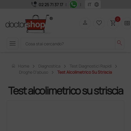
call_quality
language
02 25 71 37 17
|
|
0
person
favorite_border
shopping_cart
two_pager
menu
search
home
Home
Diagnostica
Test Diagnostici Rapidi
Droghe D'abuso
Test Alcolimetrico Su Striscia
Test alcolimetrico su striscia