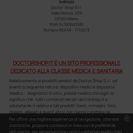
Indirizzo
Doctor Shop S.r.l.
Viale Monza, 259
20126 Milano
P.IVA 04760660961
Numero REA MI - 1770573
DOCTORSHOP.IT È UN SITO PROFESSIONALE
DEDICATO ALLA CLASSE MEDICA E SANITARIA
Relativamente ai prodotti venduti da Doctor Shop S.r.l. ed
aventi la seguente natura: dispositivi medici e dispositivi
medico – diagnostici in vitro, presidi medico chirurgici si
significa che: tutti i contenuti dei siti doctorshop.it e
salutefacile.it relativi a tali prodotti (testi, immagini, foto,
disegni, allegati e quant’altro) non hanno carattere né
cancel
natura di pubblicità. Tutti i contenuti devono intendersi e
Per offrire una migliore esperienza di navigazione, ottenere
sono di natura esclusivamente informativa e volti
statistiche, proporre contenuti in linea con le preferenze
esclusivamente a portare a conoscenza dei clienti e dei
dell'utente, per personalizzare i nostri contenuti pubblicitari