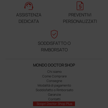
support_agent
request_quote
ASSISTENZA
PREVENTIVI
DEDICATA
PERSONALIZZATI
verified_user
SODDISFATTO O
RIMBORSATO
MONDO DOCTOR SHOP
Chi siamo
Come Comprare
Consegne
Modalità di pagamento
Soddisfatto o Rimborsato
Garanzie
Contatti
Scopri Doctor Shop Plus