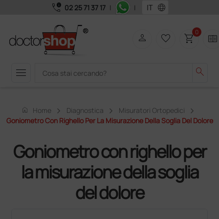
call_quality
language
02 25 71 37 17
|
|
0
person
favorite_border
shopping_cart
two_pager
menu
search
home
Home
Diagnostica
Misuratori Ortopedici
Goniometro Con Righello Per La Misurazione Della Soglia Del Dolore
Goniometro con righello per
la misurazione della soglia
del dolore