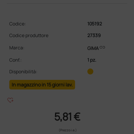
Codice:
105192
Codice produttore
27339
link
Marca:
GIMA
Conf.
:
1 pz.
Disponibilità:
In magazzino in 15 giorni lav.
heart_plus
5,81 €
(Prezzo i.e.)