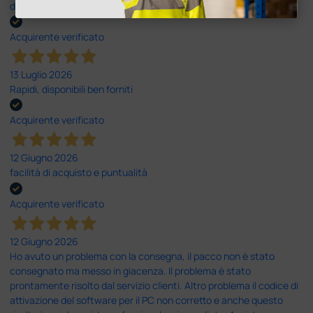
dall’ordine alla consegna.
Acquirente verificato
13 Luglio 2026
Rapidi, disponibili ben forniti
Acquirente verificato
12 Giugno 2026
facilità di acquisto e puntualità
Acquirente verificato
12 Giugno 2026
Ho avuto un problema con la consegna, il pacco non è stato
consegnato ma messo in giacenza. Il problema è stato
prontamente risolto dal servizio clienti. Altro problema il codice di
attivazione del software per il PC non corretto e anche questo