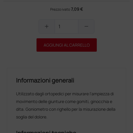
7,09 €
Prezzo ivato
add
remove
AGGIUNGI AL CARRELLO
Informazioni generali
Utilizzato dagli ortopedici per misurare l'ampiezza di
movimento delle giunture come gomiti, ginocchia e
dita. Goniometro con righello per la misurazione della
soglia del dolore.