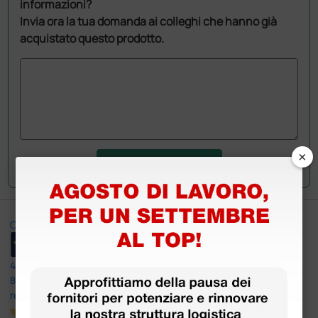
informazioni?
Invia ora la tua domanda ai colleghi che hanno già
acquistato questo prodotto.
×
Invia la tua domanda
Ottimo
4,6
/5
8.330
recensioni