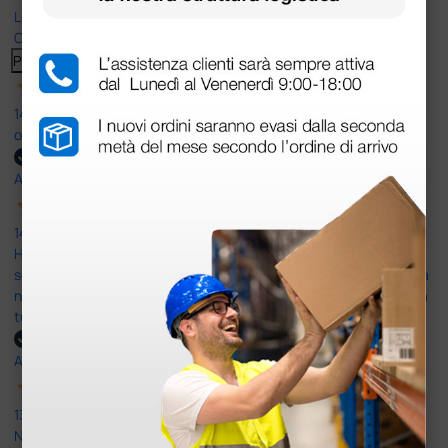
Le nostre recensioni a 4 e 5 stelle.
Clicca qui per leggerle tutte >
Precedente
Successivo
14 Luglio 2026
ottima
Acquirente verificato
14 Luglio 2026
Ho acquistato un ecografo da Doctor Shop e sono rimasto molto
soddisfatto dell'esperienza. Apparecchiatura di qualità, consegna
nei tempi previsti e un servizio clienti disponibile che ha risposto a
tutti i miei dubbi prima dell'acquisto. Consigliato
Acquirente verificato
13 Luglio 2026
Nulla da eccepire. Tutto estremamente chiaro e corretto,