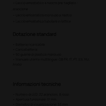
• Laccio emostatico a nastro pre-tagliato -
• nessun ritardo nel trattamento a causa
dell’accesso venoso difficoltoso
arancione
• riduce il dolore del paziente dovuto all’inserimento
• Laccio emostatico monouso a nastro
dell’ago
• Laccio emostatico tubolare in lattice
• aumenta il confort del paziente, evita gli ematomi
Come usare VeinSpy™
Dotazione standard
1) Pulire l’area della cute del paziente con un
batuffolo imbevuto di alcol
• Batteria ricaricabile
2) Inserire VeinSpy™ nella guaina monouso e
• Caricabatteria
accendere l’apparecchio.
• 50 guaine di plastica monouso
3) Muovere VeinSpy™ trasversalmente e in avanti
• Manuale utente multilingue: GB FR, IT, PT, ES, RU,
per ottenere una visualizzazione chiara della vena
Arabo
specifica
4) Dopo aver visualizzato la vena, muovere il
dispositivo in modo tale che l’ago possa essere
inserito facilmente
Informazioni tecniche
5) Premere delicatamente VeinSpy™ sulla vena,
inserire l’ago nella vena attraverso l’estremità aperta
• Numero di LED: 22 arancioni, 8 rossi
di VeinSpy™
• Apertura funzionale: 17 mm
• Diametro di visualizzazione: 33 mm