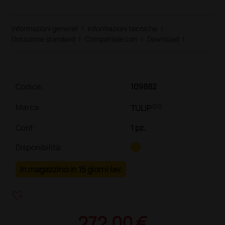
Informazioni generali
|
Informazioni tecniche
|
Dotazione standard
|
Compatibile con
|
Download
|
Codice:
109882
link
Marca:
TULIP
Conf.
:
1 pz.
Disponibilità:
In magazzino in 15 giorni lav.
heart_plus
272,00 €