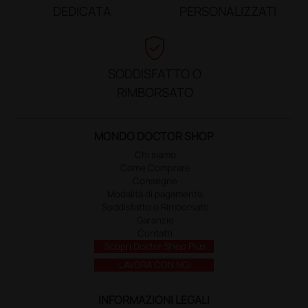
DEDICATA
PERSONALIZZATI
verified_user
SODDISFATTO O
RIMBORSATO
MONDO DOCTOR SHOP
Chi siamo
Come Comprare
Consegne
Modalità di pagamento
Soddisfatto o Rimborsato
Garanzie
Contatti
Scopri Doctor Shop Plus
LAVORA CON NOI
INFORMAZIONI LEGALI