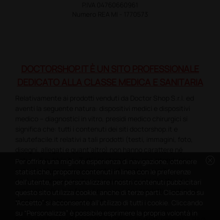
P.IVA 04760660961
Numero REA MI - 1770573
DOCTORSHOP.IT È UN SITO PROFESSIONALE
DEDICATO ALLA CLASSE MEDICA E SANITARIA
Relativamente ai prodotti venduti da Doctor Shop S.r.l. ed
aventi la seguente natura: dispositivi medici e dispositivi
medico – diagnostici in vitro, presidi medico chirurgici si
significa che: tutti i contenuti dei siti doctorshop.it e
salutefacile.it relativi a tali prodotti (testi, immagini, foto,
disegni, allegati e quant’altro) non hanno carattere né
cancel
natura di pubblicità. Tutti i contenuti devono intendersi e
Per offrire una migliore esperienza di navigazione, ottenere
sono di natura esclusivamente informativa e volti
statistiche, proporre contenuti in linea con le preferenze
esclusivamente a portare a conoscenza dei clienti e dei
dell'utente, per personalizzare i nostri contenuti pubblicitari
potenziali clienti in fase di preacquisto i prodotti venduti da
questo sito utilizza cookie, anche di terze parti. Cliccando su
Doctorshop attraverso la rete.
“Accetto” si acconsente all'utilizzo di tutti i cookie. Cliccando
su “Personalizza” è possibile esprimere la propria volontà in
Copyright DoctorShop 2005-2026 - Tutti diritti riservati - P.IVA