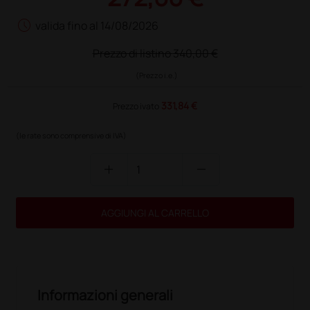
schedule
valida fino al 14/08/2026
Prezzo di listino
340,00 €
(Prezzo i.e.)
331,84 €
Prezzo ivato
(le rate sono comprensive di IVA)
add
remove
AGGIUNGI AL CARRELLO
Informazioni generali