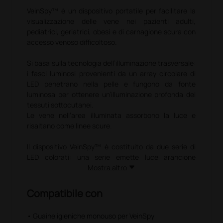
VeinSpy™ è un dispositivo portatile per facilitare la
visualizzazione delle vene nei pazienti adulti,
pediatrici, geriatrici, obesi e di carnagione scura con
accesso venoso difficoltoso.
Si basa sulla tecnologia dell’illuminazione trasversale:
i fasci luminosi provenienti da un array circolare di
LED penetrano nella pelle e fungono da fonte
luminosa per ottenere un’illuminazione profonda dei
tessuti sottocutanei.
Le vene nell’area illuminata assorbono la luce e
risaltano come linee scure.
Il dispositivo VeinSpy™ è costituito da due serie di
LED colorati: una serie emette luce arancione
ottimale per le vene superficiali, un’altra serie emette
Mostra altro
luce rossa per trovare le vene più profonde.
Compatibile con
Vantaggi di VeinSpy™:
• riduce le punture multiple di ago e facilita la scelta
• Guaine igieniche monouso per VeinSpy
del punto di inserimento dell’ago