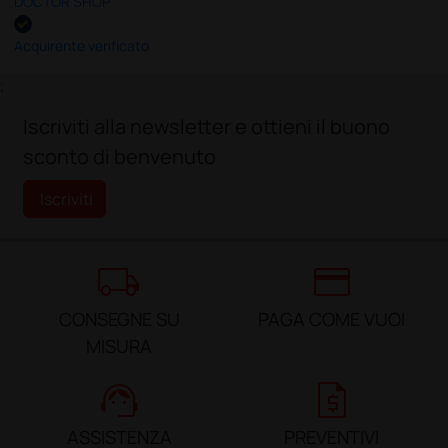
DOCTOR SHOP
Acquirente verificato
;
Iscriviti alla newsletter e ottieni il buono
sconto di benvenuto
Iscriviti
local_shipping
credit_card
CONSEGNE SU
PAGA COME VUOI
MISURA
support_agent
request_quote
ASSISTENZA
PREVENTIVI