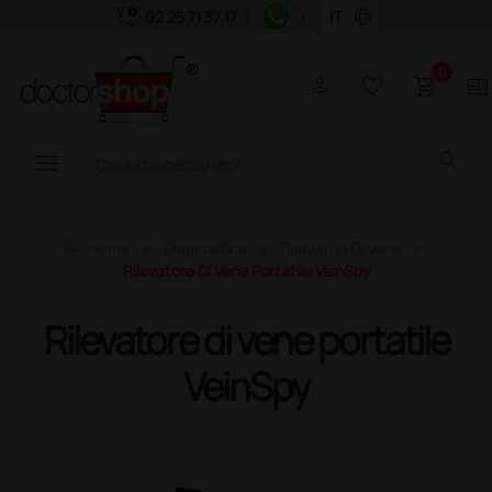
call_quality
language
02 25 71 37 17
|
|
0
person
favorite_border
shopping_cart
two_pager
menu
search
home
Home
Diagnostica
Rilevatori Di Vene
Rilevatore Di Vene Portatile VeinSpy
Rilevatore di vene portatile
VeinSpy