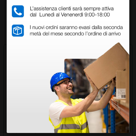
1.288,00 €
1.840,00 €
(Prezzo i.e.)
1 pz.
Chiedi a un collega
Hai ancora qualche dubbio? Vuoi ulteriori
informazioni?
Invia ora la tua domanda ai colleghi che hanno già
acquistato questo prodotto.