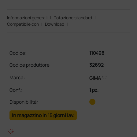
Informazioni generali
|
Dotazione standard
|
Compatibile con
|
Download
|
Codice:
110498
Codice produttore
32692
link
Marca:
GIMA
Conf.
:
1 pz.
Disponibilità:
In magazzino in 15 giorni lav.
heart_plus