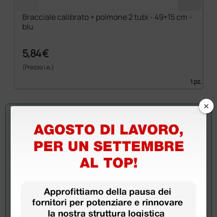
Bracciale calibrato + polmone 2 tubi - 49×15 cm -
blu
5,84 €
(Prezzo i.e.)
1 pz.
×
Chiedi a un collega
Hai ancora qualche dubbio? Vuoi ulteriori