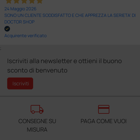
24 Maggio 2026
SONO UN CLIENTE SODDISFATTO E CHE APPREZZA LA SERIETA' DI
DOCTOR SHOP
Acquirente verificato
;
Iscriviti alla newsletter e ottieni il buono
sconto di benvenuto
Iscriviti
local_shipping
credit_card
CONSEGNE SU
PAGA COME VUOI
MISURA