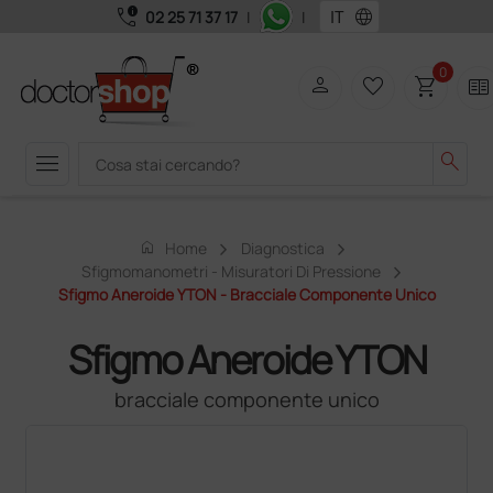
call_quality
language
02 25 71 37 17
|
|
0
person
favorite_border
shopping_cart
two_pager
menu
search
home
Home
Diagnostica
Sfigmomanometri - Misuratori Di Pressione
Sfigmo Aneroide YTON - Bracciale Componente Unico
Sfigmo Aneroide YTON
bracciale componente unico