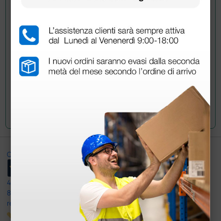
informazioni?
Invia ora la tua domanda ai colleghi che hanno già
acquistato questo prodotto.
Invia la tua domanda
Ottimo
4,6
/5
8.330
recensioni