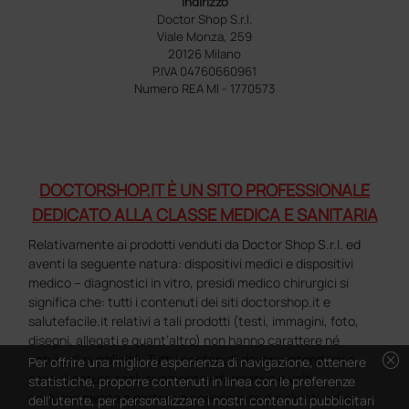
Indirizzo
Doctor Shop S.r.l.
Viale Monza, 259
20126 Milano
P.IVA 04760660961
Numero REA MI - 1770573
DOCTORSHOP.IT È UN SITO PROFESSIONALE
DEDICATO ALLA CLASSE MEDICA E SANITARIA
Relativamente ai prodotti venduti da Doctor Shop S.r.l. ed
aventi la seguente natura: dispositivi medici e dispositivi
medico – diagnostici in vitro, presidi medico chirurgici si
significa che: tutti i contenuti dei siti doctorshop.it e
salutefacile.it relativi a tali prodotti (testi, immagini, foto,
disegni, allegati e quant’altro) non hanno carattere né
cancel
natura di pubblicità. Tutti i contenuti devono intendersi e
Per offrire una migliore esperienza di navigazione, ottenere
sono di natura esclusivamente informativa e volti
statistiche, proporre contenuti in linea con le preferenze
esclusivamente a portare a conoscenza dei clienti e dei
dell'utente, per personalizzare i nostri contenuti pubblicitari