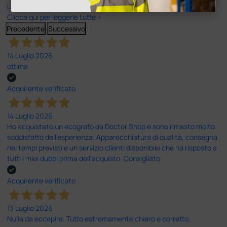
Le nostre recensioni a 4 e 5 stelle.
Clicca qui per leggerle tutte >
Precedente
Successivo
14 Luglio 2026
ottima
Acquirente verificato
14 Luglio 2026
Ho acquistato un ecografo da Doctor Shop e sono rimasto molto
soddisfatto dell'esperienza. Apparecchiatura di qualità, consegna
nei tempi previsti e un servizio clienti disponibile che ha risposto a
tutti i miei dubbi prima dell'acquisto. Consigliato
Acquirente verificato
13 Luglio 2026
Nulla da eccepire. Tutto estremamente chiaro e corretto,