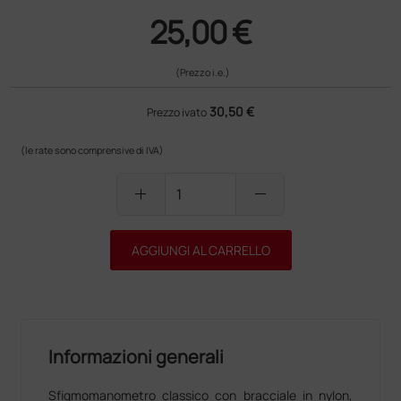
25,00 €
(Prezzo i.e.)
30,50 €
Prezzo ivato
(le rate sono comprensive di IVA)
add
remove
AGGIUNGI AL CARRELLO
Informazioni generali
Sfigmomanometro classico con bracciale in nylon,