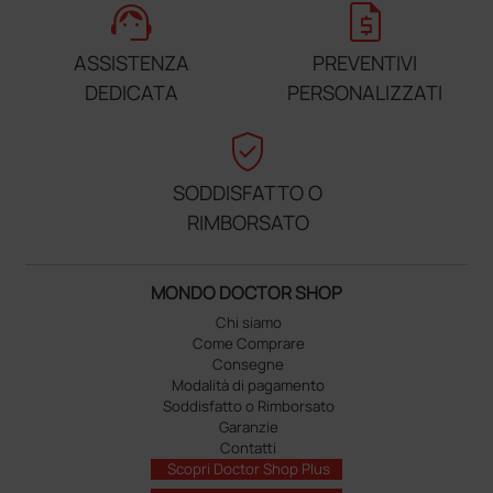
support_agent
request_quote
ASSISTENZA
PREVENTIVI
DEDICATA
PERSONALIZZATI
verified_user
SODDISFATTO O
RIMBORSATO
MONDO DOCTOR SHOP
Chi siamo
Come Comprare
Consegne
Modalità di pagamento
Soddisfatto o Rimborsato
Garanzie
Contatti
Scopri Doctor Shop Plus