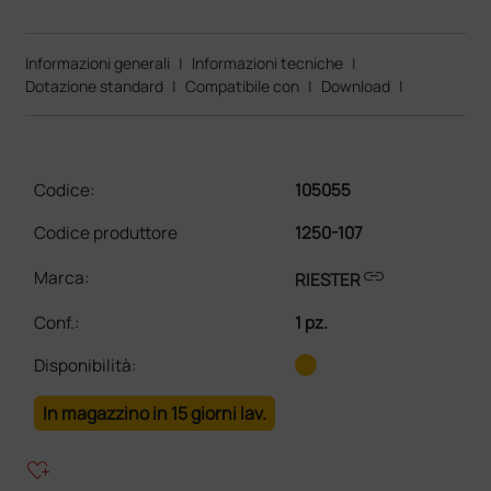
Informazioni generali
|
Informazioni tecniche
|
Dotazione standard
|
Compatibile con
|
Download
|
Codice:
105055
Codice produttore
1250-107
link
Marca:
RIESTER
Conf.
:
1 pz.
Disponibilità:
In magazzino in 15 giorni lav.
heart_plus