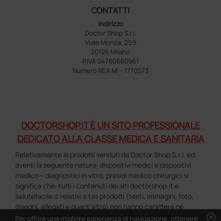
CONTATTI
Indirizzo
Doctor Shop S.r.l.
Viale Monza, 259
20126 Milano
P.IVA 04760660961
Numero REA MI - 1770573
DOCTORSHOP.IT È UN SITO PROFESSIONALE
DEDICATO ALLA CLASSE MEDICA E SANITARIA
Relativamente ai prodotti venduti da Doctor Shop S.r.l. ed
aventi la seguente natura: dispositivi medici e dispositivi
medico – diagnostici in vitro, presidi medico chirurgici si
significa che: tutti i contenuti dei siti doctorshop.it e
salutefacile.it relativi a tali prodotti (testi, immagini, foto,
disegni, allegati e quant’altro) non hanno carattere né
cancel
natura di pubblicità. Tutti i contenuti devono intendersi e
Per offrire una migliore esperienza di navigazione, ottenere