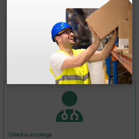
Sfigmomanometro aneroide Heine G5 con
bracciale adulto e borsello
84,63 €
91,00 €
(Prezzo i.e.)
1 pz.
Chiedi a un collega