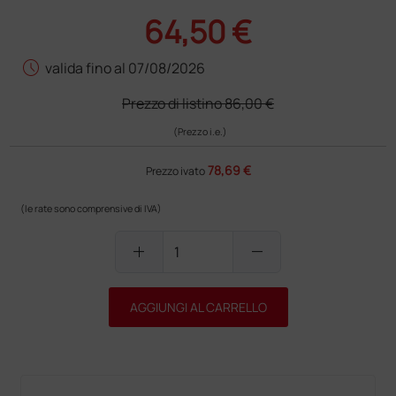
64,50 €
schedule
valida fino al 07/08/2026
Prezzo di listino
86,00 €
(Prezzo i.e.)
78,69 €
Prezzo ivato
(le rate sono comprensive di IVA)
add
remove
AGGIUNGI AL CARRELLO