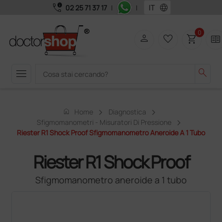
call_quality
language
02 25 71 37 17
|
|
0
person
favorite_border
shopping_cart
two_pager
menu
search
home
Home
Diagnostica
Sfigmomanometri - Misuratori Di Pressione
Riester R1 Shock Proof Sfigmomanometro Aneroide A 1 Tubo
Riester R1 Shock Proof
Sfigmomanometro aneroide a 1 tubo