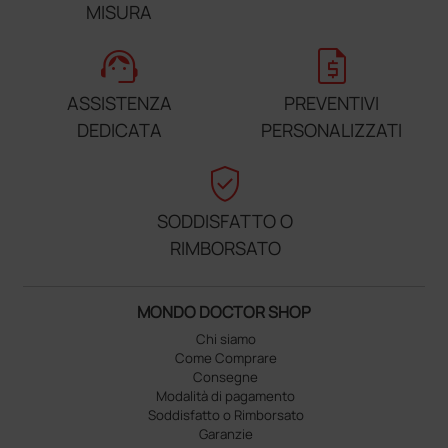
MISURA
support_agent
request_quote
ASSISTENZA
PREVENTIVI
DEDICATA
PERSONALIZZATI
verified_user
SODDISFATTO O
RIMBORSATO
MONDO DOCTOR SHOP
Chi siamo
Come Comprare
Consegne
Modalità di pagamento
Soddisfatto o Rimborsato
Garanzie