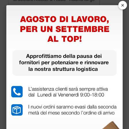
×
30,60 €
(Prezzo i.e.)
1 pz.
Prodotti simili e correlati