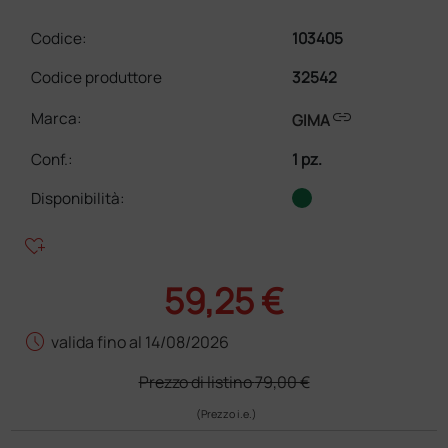
Codice:
103405
Codice produttore
32542
link
Marca:
GIMA
Conf.
:
1 pz.
Disponibilità:
heart_plus
59,25 €
schedule
valida fino al 14/08/2026
Prezzo di listino
79,00 €
(Prezzo i.e.)