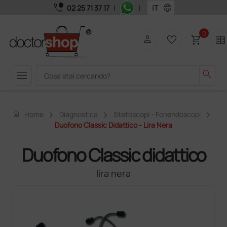
call_quality
language
02 25 71 37 17
|
|
0
person
favorite_border
shopping_cart
two_pager
menu
search
home
Home
Diagnostica
Stetoscopi - Fonendoscopi
Duofono Classic Didattico - Lira Nera
Duofono Classic didattico
lira nera