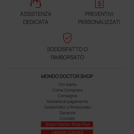
support_agent
request_quote
ASSISTENZA
PREVENTIVI
DEDICATA
PERSONALIZZATI
verified_user
SODDISFATTO O
RIMBORSATO
MONDO DOCTOR SHOP
Chi siamo
Come Comprare
Consegne
Modalità di pagamento
Soddisfatto o Rimborsato
Garanzie
Contatti
Scopri Doctor Shop Plus
LAVORA CON NOI