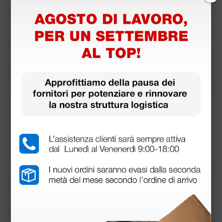
Astuccio porta fonendoscopio - turchese
8,47 €
11,29 €
(Prezzo i.e.)
1 pz.
Prodotti simili e correlati