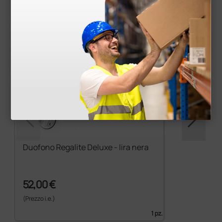
Duofono Regalite Deluxe - lira nera
52,00 €
(Prezzo i.e.)
1 pz.