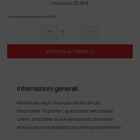
72,29 €
Prezzo ivato
(le rate sono comprensive di IVA)
add
remove
AGGIUNGI AL CARRELLO
Informazioni generali
Modello per adulti in acciaio dotato di tubo
biauricolare “Superflex”, guarnizione nello stesso
colore, utilizzabile da due persone per procedere
all’auscultazione diagnostica contemporaneamente.