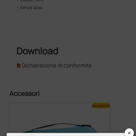
• Senza latex
Download
Dichiarazione di conformità
Accessori
più opzioni
×