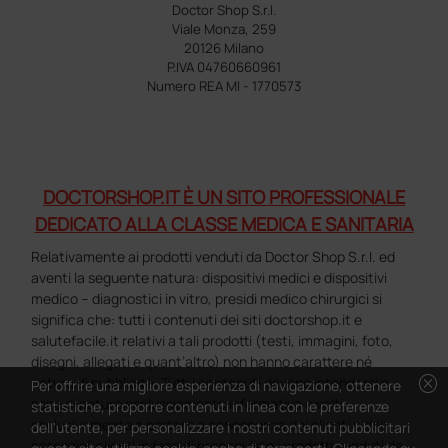
Doctor Shop S.r.l.
Viale Monza, 259
20126 Milano
P.IVA 04760660961
Numero REA MI - 1770573
DOCTORSHOP.IT È UN SITO PROFESSIONALE
DEDICATO ALLA CLASSE MEDICA E SANITARIA
Relativamente ai prodotti venduti da Doctor Shop S.r.l. ed
aventi la seguente natura: dispositivi medici e dispositivi
medico – diagnostici in vitro, presidi medico chirurgici si
significa che: tutti i contenuti dei siti doctorshop.it e
salutefacile.it relativi a tali prodotti (testi, immagini, foto,
disegni, allegati e quant’altro) non hanno carattere né
cancel
natura di pubblicità. Tutti i contenuti devono intendersi e
Per offrire una migliore esperienza di navigazione, ottenere
sono di natura esclusivamente informativa e volti
statistiche, proporre contenuti in linea con le preferenze
esclusivamente a portare a conoscenza dei clienti e dei
dell'utente, per personalizzare i nostri contenuti pubblicitari
potenziali clienti in fase di preacquisto i prodotti venduti da