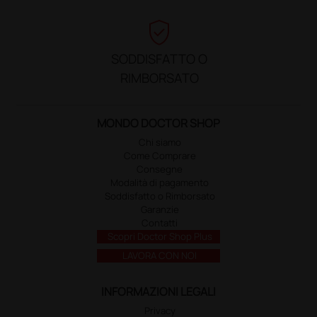
verified_user
SODDISFATTO O
RIMBORSATO
MONDO DOCTOR SHOP
Chi siamo
Come Comprare
Consegne
Modalità di pagamento
Soddisfatto o Rimborsato
Garanzie
Contatti
Scopri Doctor Shop Plus
LAVORA CON NOI
INFORMAZIONI LEGALI
Privacy