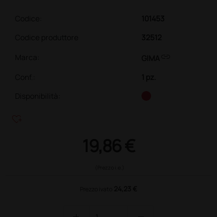
Codice:
101453
Codice produttore
32512
link
Marca:
GIMA
Conf.
:
1 pz.
Disponibilità:
heart_plus
19,86 €
(Prezzo i.e.)
24,23 €
Prezzo ivato
add
remove