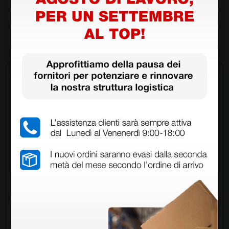
15,81 €
(Prezzo i.e.)
1 pz.
Chiedi a un collega
Hai ancora qualche dubbio? Vuoi ulteriori
informazioni?
Invia ora la tua domanda ai colleghi che hanno già
acquistato questo prodotto.