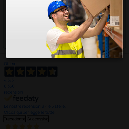
Invia la tua domanda
Ottimo
4,6
/5
8.330
recensioni
Le nostre recensioni a 4 e 5 stelle.
Clicca qui per leggerle tutte >
Precedente
Successivo