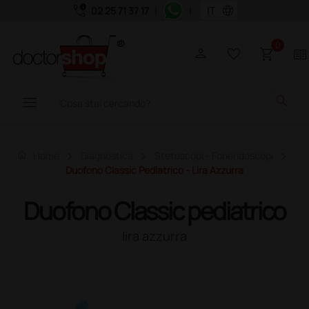
call_quality
language
02 25 71 37 17
|
|
0
person
favorite_border
shopping_cart
two_pager
menu
search
home
Home
Diagnostica
Stetoscopi - Fonendoscopi
Duofono Classic Pediatrico - Lira Azzurra
Duofono Classic pediatrico
lira azzurra