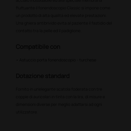
acciaio inossidabile ed alla speciale membrana
fluttuante il fonendoscopio Classic si impone come
un prodotto di alta qualità ed elevate prestazioni.
Una ghiera antibrivido evita al paziente il fastidio del
contatto tra la pelle ed il padiglione.
Compatibile con
• Astuccio porta fonendoscopio - turchese
Dotazione standard
Fornito in un'elegante scatola foderata con tre
coppie di auricolari in tinta con la lira, di misure e
dimensioni diverse per meglio adattarsi ad ogni
utilizzatore.