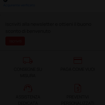
Acquirente verificato
;
Iscriviti alla newsletter e ottieni il buono
sconto di benvenuto
Iscriviti
local_shipping
credit_card
CONSEGNE SU
PAGA COME VUOI
MISURA
support_agent
request_quote
ASSISTENZA
PREVENTIVI
DEDICATA
PERSONALIZZATI