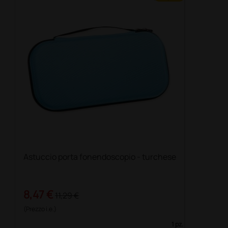
Astuccio porta fonendoscopio - turchese
8,47 €
11,29 €
(Prezzo i.e.)
1 pz.