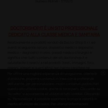
Numero REA MI - 1770573
DOCTORSHOP.IT È UN SITO PROFESSIONALE
DEDICATO ALLA CLASSE MEDICA E SANITARIA
Relativamente ai prodotti venduti da Doctor Shop S.r.l. ed
aventi la seguente natura: dispositivi medici e dispositivi
medico – diagnostici in vitro, presidi medico chirurgici si
significa che: tutti i contenuti dei siti doctorshop.it e
salutefacile.it relativi a tali prodotti (testi, immagini, foto,
disegni, allegati e quant’altro) non hanno carattere né
cancel
natura di pubblicità. Tutti i contenuti devono intendersi e
Per offrire una migliore esperienza di navigazione, ottenere
sono di natura esclusivamente informativa e volti
statistiche, proporre contenuti in linea con le preferenze
esclusivamente a portare a conoscenza dei clienti e dei
dell'utente, per personalizzare i nostri contenuti pubblicitari
potenziali clienti in fase di preacquisto i prodotti venduti da
questo sito utilizza cookie, anche di terze parti. Cliccando su
Doctorshop attraverso la rete.
“Accetto” si acconsente all'utilizzo di tutti i cookie. Cliccando
su “Personalizza” è possibile esprimere la propria volontà in
Copyright DoctorShop 2005-2026 - Tutti diritti riservati - P.IVA
merito all'utilizzo dei cookie. Per ulteriori informazioni
04760660961