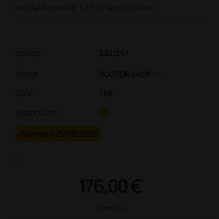
Informazioni generali
|
Informazioni tecniche
|
Codice:
2301247
link
Marca:
DOCTOR SHOP
Conf.
:
1 kit
Disponibilità:
in arrivo il 25/08/2026
heart_plus
176,00 €
(Prezzo i.e.)