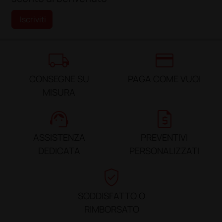
Iscriviti
local_shipping
credit_card
CONSEGNE SU
PAGA COME VUOI
MISURA
support_agent
request_quote
ASSISTENZA
PREVENTIVI
DEDICATA
PERSONALIZZATI
verified_user
SODDISFATTO O
RIMBORSATO