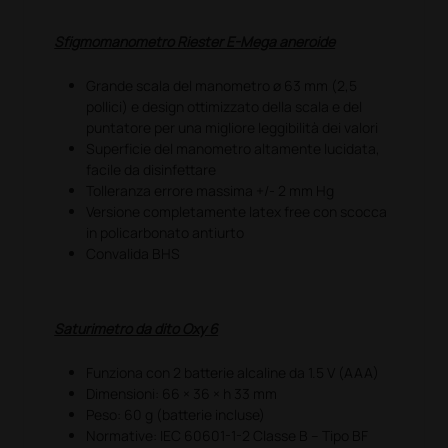
Sfigmomanometro Riester E-Mega aneroide
Grande scala del manometro ø 63 mm (2,5
pollici) e design ottimizzato della scala e del
puntatore per una migliore leggibilità dei valori
Superficie del manometro altamente lucidata,
facile da disinfettare
Tolleranza errore massima +/- 2 mm Hg
Versione completamente latex free con scocca
in policarbonato antiurto
Convalida BHS
Saturimetro da dito Oxy 6
Funziona con 2 batterie alcaline da 1.5 V (AAA)
Dimensioni: 66 × 36 × h 33 mm
Peso: 60 g (batterie incluse)
Normative: IEC 60601-1-2 Classe B – Tipo BF