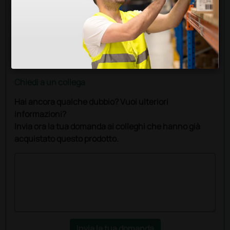
Chiedi a un collega
Hai ancora qualche dubbio? Vuoi ulteriori
informazioni?
Invia ora la tua domanda ai colleghi che hanno già
acquistato questo prodotto.
Invia la tua domanda