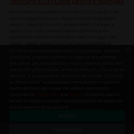
DEDICATO ALLA CLASSE MEDICA E SANITARIA
Relativamente ai prodotti venduti da Doctor Shop S.r.l. ed
aventi la seguente natura: dispositivi medici e dispositivi
medico – diagnostici in vitro, presidi medico chirurgici si
significa che: tutti i contenuti dei siti doctorshop.it e
salutefacile.it relativi a tali prodotti (testi, immagini, foto,
disegni, allegati e quant’altro) non hanno carattere né
cancel
natura di pubblicità. Tutti i contenuti devono intendersi e
Per offrire una migliore esperienza di navigazione, ottenere
sono di natura esclusivamente informativa e volti
statistiche, proporre contenuti in linea con le preferenze
esclusivamente a portare a conoscenza dei clienti e dei
dell'utente, per personalizzare i nostri contenuti pubblicitari
potenziali clienti in fase di preacquisto i prodotti venduti da
questo sito utilizza cookie, anche di terze parti. Cliccando su
Doctorshop attraverso la rete.
“Accetto” si acconsente all'utilizzo di tutti i cookie. Cliccando
su “Personalizza” è possibile esprimere la propria volontà in
Copyright DoctorShop 2005-2026 - Tutti diritti riservati - P.IVA
merito all'utilizzo dei cookie. Per ulteriori informazioni
04760660961
consultare la
Cookie policy
e la
Privacy
. Chiudendo questo
banner si rifiutano i cookies non strettamente necessari per
questa sessione di navigazione.
Accetta
0
This site is protected by reCAPTCHA and the Google
Privacy Policy
and
Personalizza