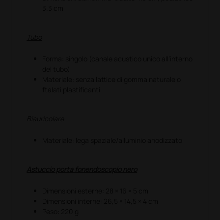
3.3 cm
Tubo
Forma: singolo (canale acustico unico all’interno
del tubo)
Materiale: senza lattice di gomma naturale o
ftalati plastificanti
Biauricolare
Materiale: lega spaziale/alluminio anodizzato
Astuccio porta fonendoscopio nero
Dimensioni esterne: 28 × 16 × 5 cm
Dimensioni interne: 26,5 × 14,5 × 4 cm
Peso: 220 g