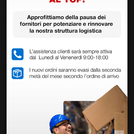
Saturimetro da dito Oxy-6 a colori con indice di
perfusione e allarmi - adulti
27,50 €
55,00 €
(Prezzo i.e.)
1 pz.