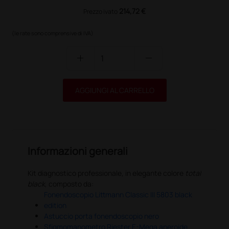
214,72 €
Prezzo ivato
(le rate sono comprensive di IVA)
add
remove
AGGIUNGI AL CARRELLO
Informazioni generali
Kit diagnostico professionale, in elegante colore
total
black
, composto da:
Fonendoscopio Littmann Classic III 5803 black
edition
Astuccio porta fonendoscopio nero
Sfigmomanometro Riester E-Mega aneroide