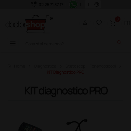
call_quality
language
02 25 71 37 17
|
|
0
person
favorite_border
shopping_cart
two_pager
menu
search
home
Home
Diagnostica
Stetoscopi - Fonendoscopi
KIT Diagnostico PRO
KIT diagnostico PRO