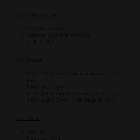
Range di misurazione:
SpO
: da 35% a 99%
2
Pulsazioni: da 30 bpm a 240 bpm
PI: da 0 a 25%
Accuratezza:
SpO
: ± 2% (per saturazione compresa tra 75 e
2
99)
Pulsazioni: ± 2 bpm
PI: 3% (per perfusione compresa tra 50 e 75) ±
0,1% (range 0-20%) ± 0,2% (range 20-25%)
Risoluzione:
SpO
: 1%
2
Pulsazioni: 1 bpm