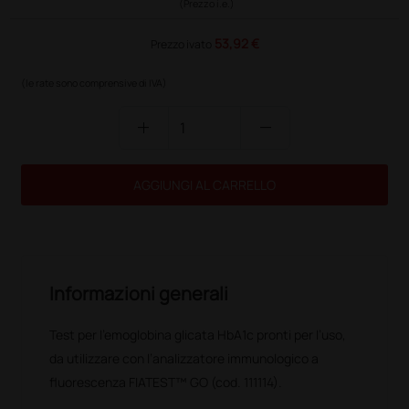
(Prezzo i.e.)
53,92 €
Prezzo ivato
(le rate sono comprensive di IVA)
add
remove
AGGIUNGI AL CARRELLO
Informazioni generali
Test per l'emoglobina glicata HbA1c pronti per l’uso,
da utilizzare con l’analizzatore immunologico a
fluorescenza FIATEST™ GO (cod. 111114).