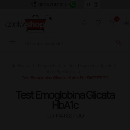
call_quality
language
02 25 71 37 17
|
|
0
person
favorite_border
shopping_cart
two_pager
menu
search
home
Home
Diagnostica
Test Diagnostici Rapidi
Altre Specialità
Test Emoglobina Glicata HbA1c Per FIATEST GO
Test Emoglobina Glicata
HbA1c
per FIATEST GO