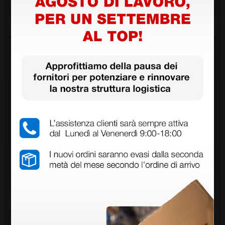
Invia la tua domanda
DOMANDE/RISPOSTE
DOMANDA
Non ho capito se per effettuare il test è
necessario utilizzare l'analizzatore o se è
sufficiente quanto contenuto nella
confezione come per il test rapido per la
malaria
RISPOSTE
Doctor Shop
- 12/12/2024
Buongiorno,
Come riportato nella scheda prodotto, il Test per
l'emoglobina glicata HbA1c (codice: 111120) è da