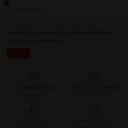
Acquirente verificato
;
Iscriviti alla newsletter e ottieni il buono
sconto di benvenuto
Iscriviti
local_shipping
credit_card
CONSEGNE SU
PAGA COME VUOI
MISURA
support_agent
request_quote
ASSISTENZA
PREVENTIVI