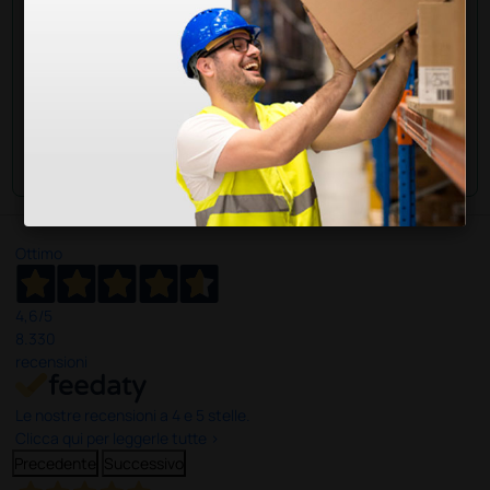
utilizzare necessariamente con l’analizzatore
immunologico a fluorescenza FIATEST™ GO (cod.
111114).
Cordiali saluti
Ottimo
4,6
/5
8.330
recensioni
Le nostre recensioni a 4 e 5 stelle.
Clicca qui per leggerle tutte >
Precedente
Successivo