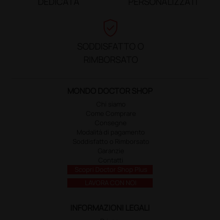
DEDICATA
PERSONALIZZATI
verified_user
SODDISFATTO O
RIMBORSATO
MONDO DOCTOR SHOP
Chi siamo
Come Comprare
Consegne
Modalità di pagamento
Soddisfatto o Rimborsato
Garanzie
Contatti
Scopri Doctor Shop Plus
LAVORA CON NOI
INFORMAZIONI LEGALI