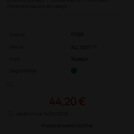
Domande e risposte dei colleghi
|
Codice:
111120
link
Marca:
ALL TEST
Conf.
:
10 pezzi
Disponibilità:
heart_plus
44,20 €
schedule
valida fino al 14/08/2026
Prezzo di listino
52,00 €