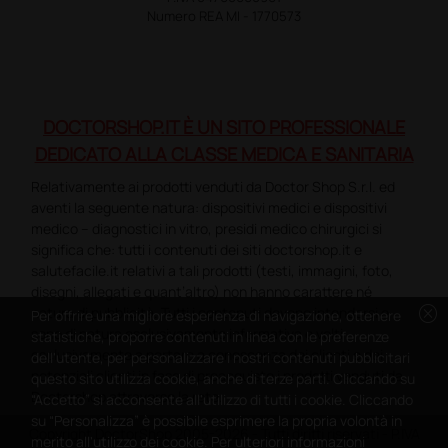
Numero REA MI - 1770573
DOCTORSHOP.IT È UN SITO PROFESSIONALE
DEDICATO ALLA CLASSE MEDICA E SANITARIA
Relativamente ai prodotti venduti da Doctor Shop S.r.l. ed
aventi la seguente natura: dispositivi medici e dispositivi
medico – diagnostici in vitro, presidi medico chirurgici si
significa che: tutti i contenuti dei siti doctorshop.it e
salutefacile.it relativi a tali prodotti (testi, immagini, foto,
disegni, allegati e quant’altro) non hanno carattere né
cancel
natura di pubblicità. Tutti i contenuti devono intendersi e
Per offrire una migliore esperienza di navigazione, ottenere
sono di natura esclusivamente informativa e volti
statistiche, proporre contenuti in linea con le preferenze
esclusivamente a portare a conoscenza dei clienti e dei
dell'utente, per personalizzare i nostri contenuti pubblicitari
potenziali clienti in fase di preacquisto i prodotti venduti da
questo sito utilizza cookie, anche di terze parti. Cliccando su
Doctorshop attraverso la rete.
“Accetto” si acconsente all'utilizzo di tutti i cookie. Cliccando
su “Personalizza” è possibile esprimere la propria volontà in
Copyright DoctorShop 2005-2026 - Tutti diritti riservati - P.IVA
merito all'utilizzo dei cookie. Per ulteriori informazioni