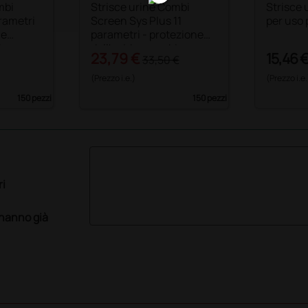
mbi
Strisce urine Combi
Strisce 
rametri
Screen Sys Plus 11
per uso 
ne
parametri - protezione
ico
dall'acido ascorbico
23,79 €
15,46 
33,50 €
(Prezzo i.e.)
(Prezzo i.e.
150 pezzi
150 pezzi
ri
 hanno già