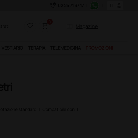
call_quality
language
02 25 71 37 17
|
|
Hai appena creato un 
0
favorite_border
shopping_cart
two_pager
Magazine
trati
VESTIARIO
TERAPIA
TELEMEDICINA
PROMOZIONI
tri
otazione standard
|
Compatibile con
|