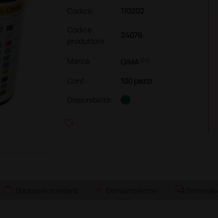
Codice:
110202
Codice
24076
produttore
link
Marca:
GIMA
Conf.
:
100 pezzi
Disponibilità:
heart_plus
work
list
forum
Dotazione standard
Compatibile con
Domande e 