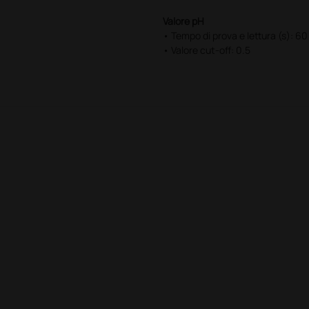
Valore pH
• Tempo di prova e lettura (s): 60
• Valore cut-off: 0.5
Sangue
• Tempo di prova e lettura (s): 60
• Valore cut-off: 5 - 15 Ery/µL
Nitriti
• Tempo di prova e lettura (s): 60
• Valore cut-off: 13 ~ 22 µmol/L
Leucociti
• Tempo di prova e lettura (s): 120
• Valore cut-off: 5 - 15 Leuko/µL
Gravità specifica
• Tempo di prova e lettura (s): 45 
• Valore cut-off: 0.005