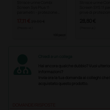
Strisce urine Combi
Strisce urine Co
Screen Sys Plus 11
Screen SYS 11 pa
parametri - protezione
prive di protezio
da acido ascorbico
dall'acido ascorb
17,11 €
28,80 €
29,00 €
(Prezzo i.e.)
(Prezzo i.e.)
100 pezzi
Chiedi a un collega
Hai ancora qualche dubbio? Vuoi ulterio
informazioni?
Invia ora la tua domanda ai colleghi che
acquistato questo prodotto.
DOMANDE/RISPOSTE