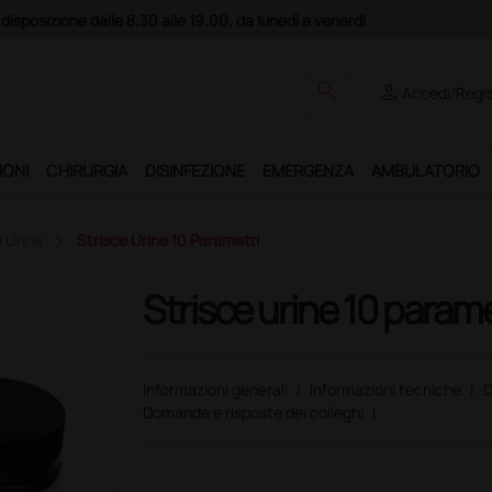
ne dalle 8.30 alle 19.00, da lunedì a venerdì
search
person
Accedi/Regis
IONI
CHIRURGIA
DISINFEZIONE
EMERGENZA
AMBULATORIO
i Urine
Strisce Urine 10 Parametri
Strisce urine 10 parame
Informazioni generali
|
Informazioni tecniche
|
D
Domande e risposte dei colleghi
|