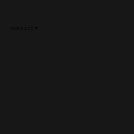
 s
Mostra altro
 s
 s
 s
s