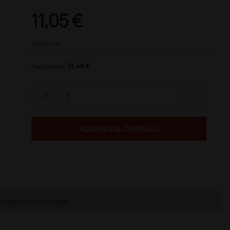
11,05 €
(Prezzo i.e.)
13,48 €
Prezzo ivato
add
remove
AGGIUNGI AL CARRELLO
risposte dei colleghi