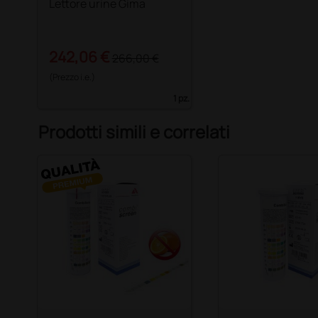
Lettore urine Gima
242,06 €
266,00 €
(Prezzo i.e.)
1 pz.
Prodotti simili e correlati