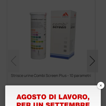
Strisce urine Combi Screen Plus - 10 parametri
×
14,28 €
23,80 €
(Prezzo i.e.)