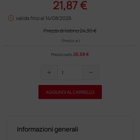
21,87 €
schedule
valida fino al 14/08/2026
Prezzo di listino
24,30 €
(Prezzo i.e.)
26,68 €
Prezzo ivato
add
remove
AGGIUNGI AL CARRELLO
Informazioni generali