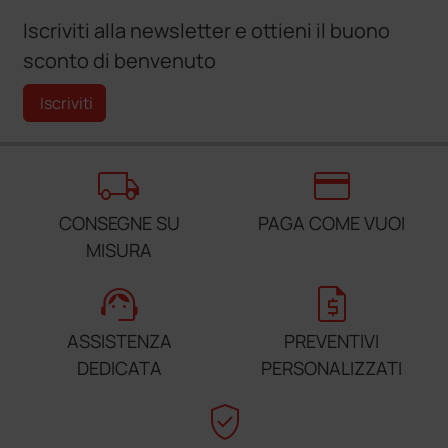
Iscriviti alla newsletter e ottieni il buono
sconto di benvenuto
Iscriviti
local_shipping
credit_card
CONSEGNE SU
PAGA COME VUOI
MISURA
support_agent
request_quote
ASSISTENZA
PREVENTIVI
DEDICATA
PERSONALIZZATI
verified_user