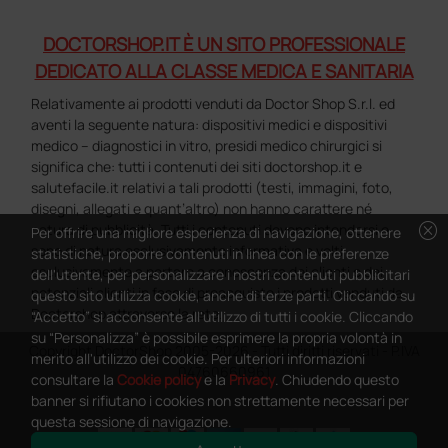
DOCTORSHOP.IT È UN SITO PROFESSIONALE
DEDICATO ALLA CLASSE MEDICA E SANITARIA
Relativamente ai prodotti venduti da Doctor Shop S.r.l. ed
aventi la seguente natura: dispositivi medici e dispositivi
medico – diagnostici in vitro, presidi medico chirurgici si
significa che: tutti i contenuti dei siti doctorshop.it e
salutefacile.it relativi a tali prodotti (testi, immagini, foto,
disegni, allegati e quant’altro) non hanno carattere né
cancel
natura di pubblicità. Tutti i contenuti devono intendersi e
Per offrire una migliore esperienza di navigazione, ottenere
sono di natura esclusivamente informativa e volti
statistiche, proporre contenuti in linea con le preferenze
esclusivamente a portare a conoscenza dei clienti e dei
dell'utente, per personalizzare i nostri contenuti pubblicitari
potenziali clienti in fase di preacquisto i prodotti venduti da
questo sito utilizza cookie, anche di terze parti. Cliccando su
Doctorshop attraverso la rete.
“Accetto” si acconsente all'utilizzo di tutti i cookie. Cliccando
su “Personalizza” è possibile esprimere la propria volontà in
Copyright DoctorShop 2005-2026 - Tutti diritti riservati - P.IVA
merito all'utilizzo dei cookie. Per ulteriori informazioni
04760660961
consultare la
Cookie policy
e la
Privacy
. Chiudendo questo
banner si rifiutano i cookies non strettamente necessari per
questa sessione di navigazione.