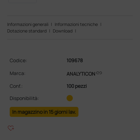
Informazioni generali
|
Informazioni tecniche
|
Dotazione standard
|
Download
|
Codice:
109678
link
Marca:
ANALYTICON
Conf.
:
100 pezzi
Disponibilità:
In magazzino in 15 giorni lav.
heart_plus