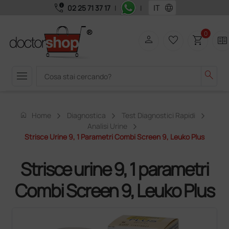
call_quality
language
02 25 71 37 17
|
|
0
person
favorite_border
shopping_cart
two_pager
menu
search
home
Home
Diagnostica
Test Diagnostici Rapidi
Analisi Urine
Strisce Urine 9, 1 Parametri Combi Screen 9, Leuko Plus
Strisce urine 9, 1 parametri
Combi Screen 9, Leuko Plus