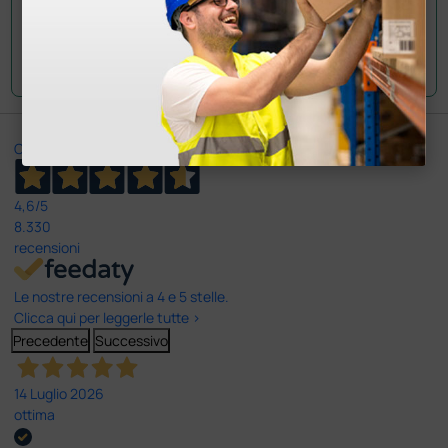
Invia la tua domanda
Ottimo
4,6
/5
8.330
recensioni
Le nostre recensioni a 4 e 5 stelle.
Clicca qui per leggerle tutte >
Precedente
Successivo
14 Luglio 2026
ottima