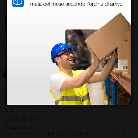
Ottimo
4,6
/5
8.330
recensioni
Le nostre recensioni a 4 e 5 stelle.
Clicca qui per leggerle tutte >
Precedente
Successivo
14 Luglio 2026
ottima
Acquirente verificato
14 Luglio 2026
Ho acquistato un ecografo da Doctor Shop e sono rimasto molto