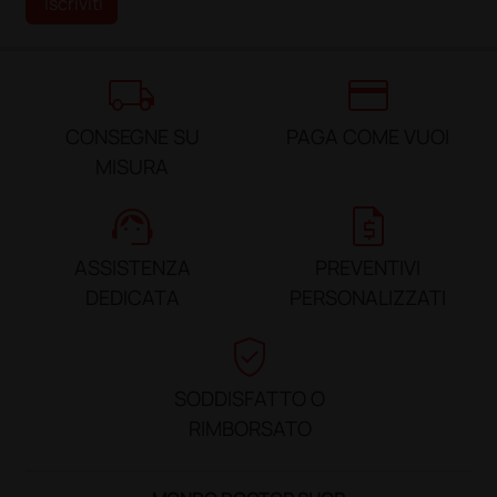
Iscriviti
local_shipping
credit_card
CONSEGNE SU
PAGA COME VUOI
MISURA
support_agent
request_quote
ASSISTENZA
PREVENTIVI
DEDICATA
PERSONALIZZATI
verified_user
SODDISFATTO O
RIMBORSATO