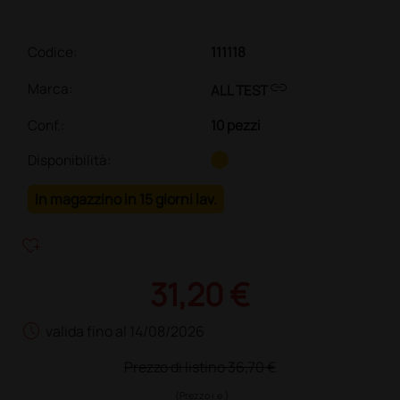
Codice:
111118
link
Marca:
ALL TEST
Conf.
:
10 pezzi
Disponibilità:
In magazzino in 15 giorni lav.
heart_plus
31,20 €
schedule
valida fino al 14/08/2026
Prezzo di listino
36,70 €
(Prezzo i.e.)