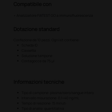
Compatibile con
• Analizzatore FIATEST GO a immunofluorescenza
Dotazione standard
Confezione da 10 pezzi. Ogni kit contiene:
Scheda ID
Cassetta
Soluzione tampone
Contagocce da 75 µl
Informazioni tecniche
Tipo di campione: plasma/siero/sangue intero
Intervallo misurazione: 0,1~40 ng/mL
Tempo di reazione: 15 minuti
Tipo di analisi: quantitativa