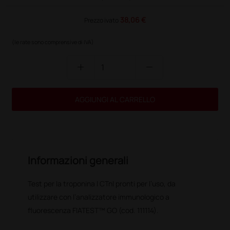
38,06 €
Prezzo ivato
(le rate sono comprensive di IVA)
add
remove
AGGIUNGI AL CARRELLO
Informazioni generali
Test per la troponina I CTnI pronti per l’uso, da
utilizzare con l’analizzatore immunologico a
fluorescenza FIATEST™ GO (cod. 111114).