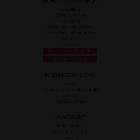
MONDO DOCTOR SHOP
Chi siamo
Come Comprare
Consegne
Modalità di pagamento
Soddisfatto o Rimborsato
Garanzie
Contatti
Scopri Doctor Shop Plus
LAVORA CON NOI
INFORMAZIONI LEGALI
Privacy
Condizioni e termini di vendita
Cookies
Imposta Cookies
MY ACCOUNT
Ordini e fatture
Liste dei desideri
I miei dati