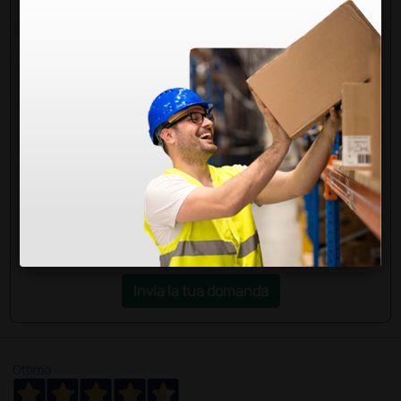
Chiedi a un collega
Hai ancora qualche dubbio? Vuoi ulteriori
informazioni?
Invia ora la tua domanda ai colleghi che hanno già
acquistato questo prodotto.
Invia la tua domanda
Ottimo