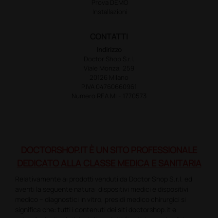
Prova DEMO
Installazioni
CONTATTI
Indirizzo
Doctor Shop S.r.l.
Viale Monza, 259
20126 Milano
P.IVA 04760660961
Numero REA MI - 1770573
DOCTORSHOP.IT È UN SITO PROFESSIONALE
DEDICATO ALLA CLASSE MEDICA E SANITARIA
Relativamente ai prodotti venduti da Doctor Shop S.r.l. ed
aventi la seguente natura: dispositivi medici e dispositivi
medico – diagnostici in vitro, presidi medico chirurgici si
significa che: tutti i contenuti dei siti doctorshop.it e