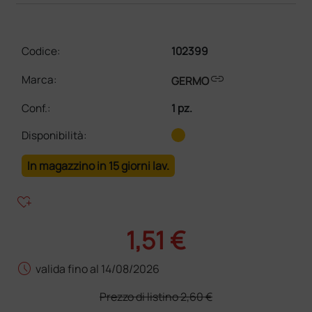
Codice:
102399
link
Marca:
GERMO
Conf.
:
1 pz.
Disponibilità:
In magazzino in 15 giorni lav.
heart_plus
1,51 €
schedule
valida fino al 14/08/2026
Prezzo di listino
2,60 €