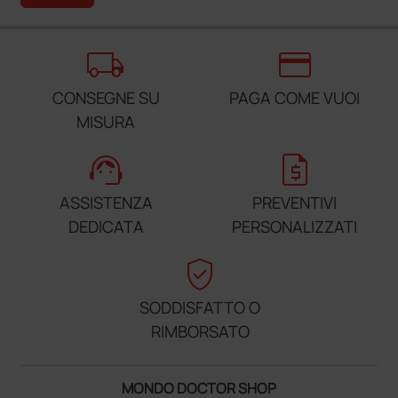
local_shipping
credit_card
CONSEGNE SU
PAGA COME VUOI
MISURA
support_agent
request_quote
ASSISTENZA
PREVENTIVI
DEDICATA
PERSONALIZZATI
verified_user
SODDISFATTO O
RIMBORSATO
MONDO DOCTOR SHOP