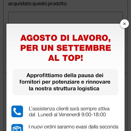
acquistato questo prodotto.
×
Invia la tua domanda
DOMANDE/RISPOSTE
DOMANDA
NON HANNO PIU' IL DOSATORE SOTTO IL
TAPPO?
RISPOSTE
Doctor Shop
- 11/06/2021