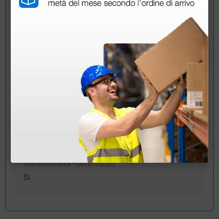
Buongiorno,
ogni flacone presenta un beccuccio dosatore,
posizionato al di sotto del tappo.
Cordiali saluti
DOMANDA
non ho capito se può rientrare nei prodotti
di pilizia delle mani anti covid grazie
RISPOSTE
Maria Assunta
- 06/07/2020
Si