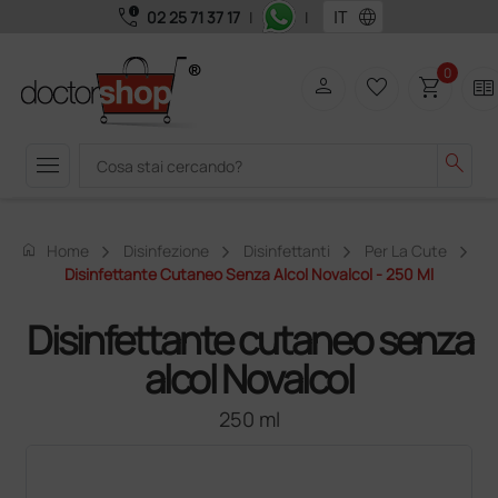
call_quality
language
02 25 71 37 17
|
|
0
person
favorite_border
shopping_cart
two_pager
menu
search
home
Home
Disinfezione
Disinfettanti
Per La Cute
Disinfettante Cutaneo Senza Alcol Novalcol - 250 Ml
Disinfettante cutaneo senza
alcol Novalcol
250 ml