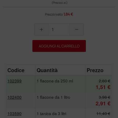
(Prezzo i.e.)
1,84 €
Prezzo ivato
add
remove
AGGIUNGI AL CARRELLO
Codice
Quantità
Prezzo
102399
1 flacone da 250 ml
2,60 €
1,51 €
102400
1 flacone da 1 litro
3,98 €
2,91 €
103590
1 tanica da 3 litri
11,40 €