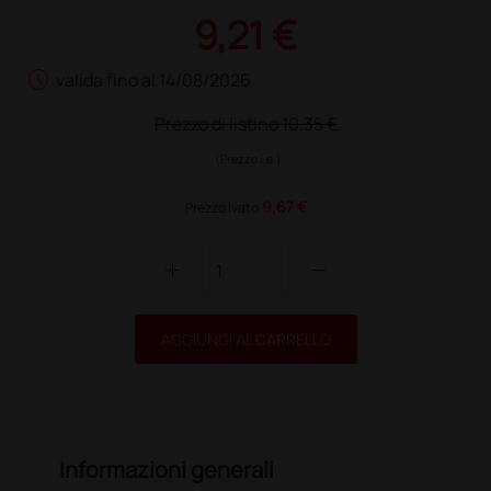
9,21 €
schedule
valida fino al 14/08/2026
Prezzo di listino
10,35 €
(Prezzo i.e.)
9,67 €
Prezzo ivato
add
remove
AGGIUNGI AL CARRELLO
Informazioni generali