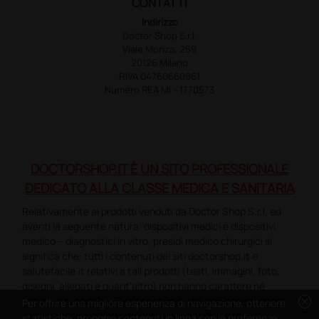
CONTATTI
Indirizzo
Doctor Shop S.r.l.
Viale Monza, 259
20126 Milano
P.IVA 04760660961
Numero REA MI - 1770573
DOCTORSHOP.IT È UN SITO PROFESSIONALE
DEDICATO ALLA CLASSE MEDICA E SANITARIA
Relativamente ai prodotti venduti da Doctor Shop S.r.l. ed
aventi la seguente natura: dispositivi medici e dispositivi
medico – diagnostici in vitro, presidi medico chirurgici si
significa che: tutti i contenuti dei siti doctorshop.it e
salutefacile.it relativi a tali prodotti (testi, immagini, foto,
disegni, allegati e quant’altro) non hanno carattere né
cancel
natura di pubblicità. Tutti i contenuti devono intendersi e
Per offrire una migliore esperienza di navigazione, ottenere
sono di natura esclusivamente informativa e volti
statistiche, proporre contenuti in linea con le preferenze