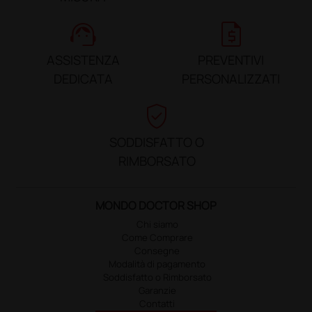
support_agent
request_quote
ASSISTENZA
PREVENTIVI
DEDICATA
PERSONALIZZATI
verified_user
SODDISFATTO O
RIMBORSATO
MONDO DOCTOR SHOP
Chi siamo
Come Comprare
Consegne
Modalità di pagamento
Soddisfatto o Rimborsato
Garanzie
Contatti