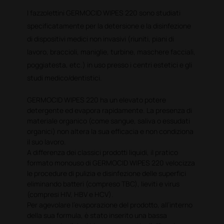
I fazzolettini GERMOCID WIPES 220 sono studiati
specificatamente per la detersione e la disinfezione
di dispositivi medici non invasivi (riuniti, piani di
lavoro, braccioli, maniglie, turbine, maschere facciali,
poggiatesta, etc.) in uso presso i centri estetici e gli
studi medico/dentistici.
GERMOCID WIPES 220 ha un elevato potere
detergente ed evapora rapidamente. La presenza di
materiale organico (come sangue, saliva o essudati
organici) non altera la sua efficacia e non condiziona
il suo lavoro.
A differenza dei classici prodotti liquidi, il pratico
formato monouso di GERMOCID WIPES 220 velocizza
le procedure di pulizia e disinfezione delle superfici
eliminando batteri (compreso TBC), lieviti e virus
(compresi HIV, HBV e HCV).
Per agevolare l’evaporazione del prodotto, all’interno
della sua formula, è stato inserito una bassa