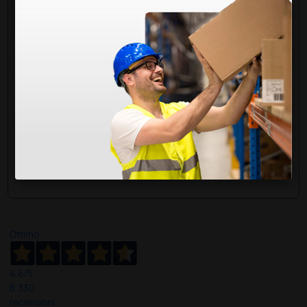
RISPOSTE
Doctor Shop
- 25/09/2020
Gentile Cliente, le salviette Germocid Wipes 220
sono indicate per la disinfezione di dispositivi
medici non invasivi. Per la pulizia delle sonde
ecografiche le suggeriamo l'apposita soluzione
disinfettante Bioakt spray, codice 9400306.
Cordiali saluti
Ottimo
4,6
/5
8.330
recensioni