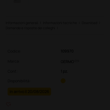
Informazioni generali
|
Informazioni tecniche
|
Download
|
Domande e risposte dei colleghi
|
Codice:
109970
link
Marca:
GERMO
Conf.
:
1 pz.
Disponibilità:
in arrivo il 20/08/2026
heart_plus