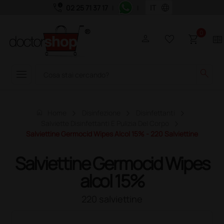
call_quality
language
02 25 71 37 17
|
|
0
person
favorite_border
shopping_cart
two_pager
menu
search
home
Home
Disinfezione
Disinfettanti
Salviette Disinfettanti E Pulizia Del Corpo
Salviettine Germocid Wipes Alcol 15% - 220 Salviettine
Salviettine Germocid Wipes
alcol 15%
220 salviettine