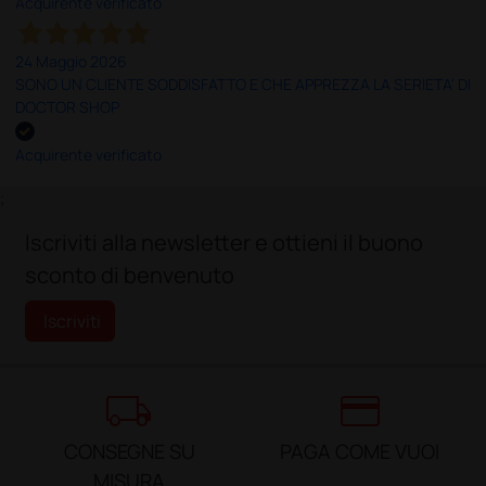
Acquirente verificato
24 Maggio 2026
SONO UN CLIENTE SODDISFATTO E CHE APPREZZA LA SERIETA' DI
DOCTOR SHOP
Acquirente verificato
;
Iscriviti alla newsletter e ottieni il buono
sconto di benvenuto
Iscriviti
local_shipping
credit_card
CONSEGNE SU
PAGA COME VUOI
MISURA