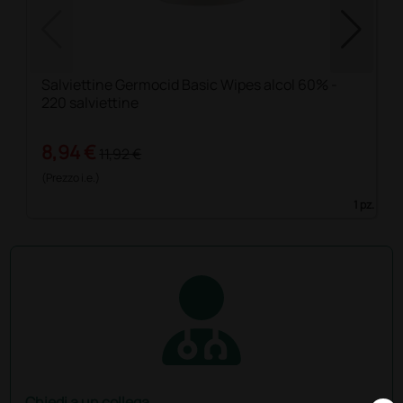
Salviettine Germocid Basic Wipes alcol 60% -
220 salviettine
8,94 €
11,92 €
(Prezzo i.e.)
1 pz.
Chiedi a un collega