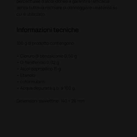
percentuale d’alcol idonea a garantire l’efficacia
senza tuttavia rischiare di danneggiare i materiali su
cui è utilizzato.
Informazioni tecniche
100 g di prodotto contengono:
• Cloruro di benzalconio 0,50 g
• O-fenilfenolo 0,02 g
• Alcol isopropilico 15 g
• Etanolo
• coformulanti
• Acqua depurata q.b. a 100 g.
Dimensioni salviettine: 140 × 26 mm