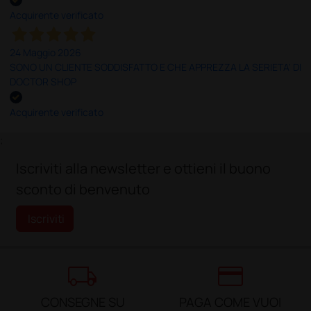
Acquirente verificato
24 Maggio 2026
SONO UN CLIENTE SODDISFATTO E CHE APPREZZA LA SERIETA' DI
DOCTOR SHOP
Acquirente verificato
;
Iscriviti alla newsletter e ottieni il buono
sconto di benvenuto
Iscriviti
local_shipping
credit_card
CONSEGNE SU
PAGA COME VUOI