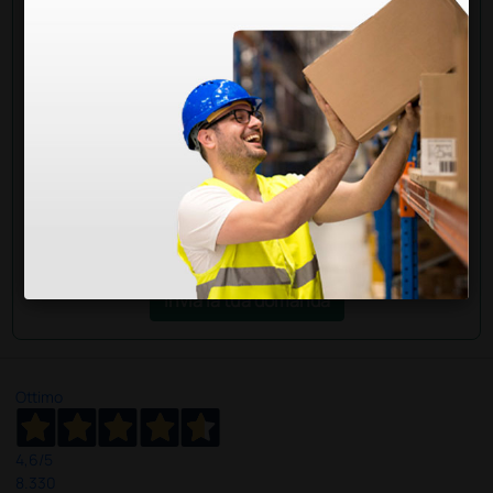
Hai ancora qualche dubbio? Vuoi ulteriori
informazioni?
Invia ora la tua domanda ai colleghi che hanno già
acquistato questo prodotto.
Invia la tua domanda
Ottimo
4,6
/5
8.330