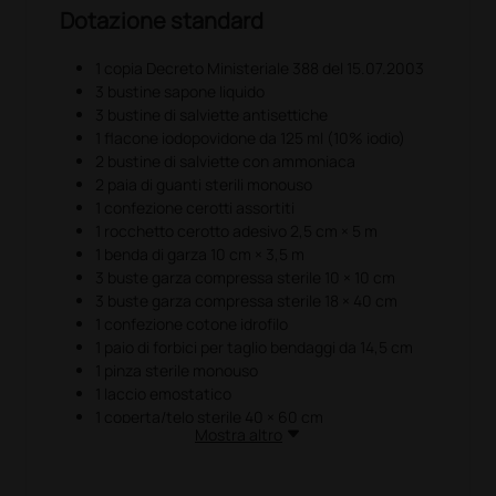
Dotazione standard
1 copia Decreto Ministeriale 388 del 15.07.2003
3 bustine sapone liquido
3 bustine di salviette antisettiche
1 flacone iodopovidone da 125 ml (10% iodio)
2 bustine di salviette con ammoniaca
2 paia di guanti sterili monouso
1 confezione cerotti assortiti
1 rocchetto cerotto adesivo 2,5 cm × 5 m
1 benda di garza 10 cm × 3,5 m
3 buste garza compressa sterile 10 × 10 cm
3 buste garza compressa sterile 18 × 40 cm
1 confezione cotone idrofilo
1 paio di forbici per taglio bendaggi da 14,5 cm
1 pinza sterile monouso
1 laccio emostatico
1 coperta/telo sterile 40 × 60 cm
Mostra altro
1 buste di ghiaccio istantaneo monouso
1 sacchetto per rifiuti sanitari
1 flacone soluzione salina 0,9% NaCl per