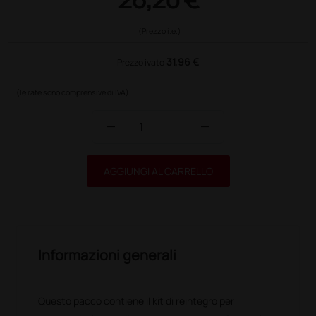
(Prezzo i.e.)
31,96 €
Prezzo ivato
(le rate sono comprensive di IVA)
add
remove
AGGIUNGI AL CARRELLO
Informazioni generali
Questo pacco contiene il kit di reintegro per