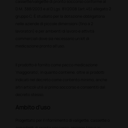
cassette/valigette di pronto soccorso conforme al
D.M. 388/2003 e al D.Lgs. 81/2008 (art.45) allegato 2
gruppo C. È studiato per la dotazione obbligatoria
nelle aziende di piccole dimensioni (fino a 2
lavoratori) e per ambienti di lavoro e attività
commerciali dove sia necessario un kit di
medicazione pronto all'uso.
Il prodotto è fornito come pacco medicazione
'maggiorato', in quanto contiene, oltre ai prodotti
indicati nel decreto come contento minimo, anche
altri articoli utili al primo soccorso e consentiti dal
decreto stesso.
Ambito d'uso
Progettato per il rifornimento di valigette, cassette o
armadietti di pronto soccorso: impiego tipico in