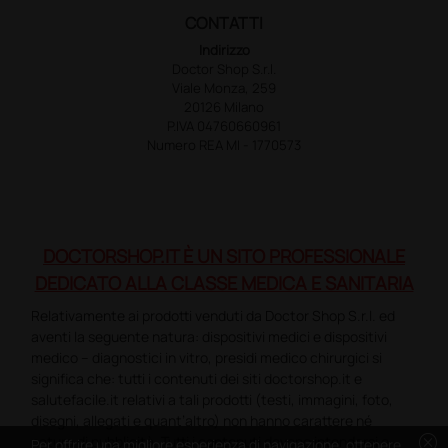
CONTATTI
Indirizzo
Doctor Shop S.r.l.
Viale Monza, 259
20126 Milano
P.IVA 04760660961
Numero REA MI - 1770573
DOCTORSHOP.IT È UN SITO PROFESSIONALE
DEDICATO ALLA CLASSE MEDICA E SANITARIA
Relativamente ai prodotti venduti da Doctor Shop S.r.l. ed
aventi la seguente natura: dispositivi medici e dispositivi
medico – diagnostici in vitro, presidi medico chirurgici si
significa che: tutti i contenuti dei siti doctorshop.it e
salutefacile.it relativi a tali prodotti (testi, immagini, foto,
disegni, allegati e quant’altro) non hanno carattere né
cancel
natura di pubblicità. Tutti i contenuti devono intendersi e
Per offrire una migliore esperienza di navigazione, ottenere