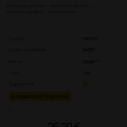
Informazioni generali
|
Informazioni tecniche
|
Dotazione standard
|
Compatibile con
|
Codice:
106730
Codice produttore
34187
link
Marca:
GIMA
Conf.
:
1 pz.
Disponibilità:
In magazzino in 15 giorni lav.
heart_plus
26,20 €