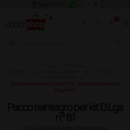
call_quality
language
02 25 71 37 17
|
|
0
person
favorite_border
shopping_cart
two_pager
menu
search
home
Home
Emergenza
Cassette - Armadietti D.lgs 81 Del 2008 - Pacchi Reintegro
Pacchi Reintegro
Pacco Reintegro Per Kit D.Lgs N° 81 - 09/04/2008 Allegato 2
Maggiorato
Pacco reintegro per kit D.Lgs
n° 81
09/04/2008 Allegato 2 Maggiorato