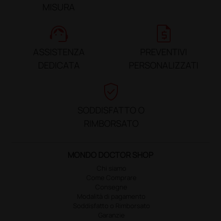
MISURA
support_agent
request_quote
ASSISTENZA
PREVENTIVI
DEDICATA
PERSONALIZZATI
verified_user
SODDISFATTO O
RIMBORSATO
MONDO DOCTOR SHOP
Chi siamo
Come Comprare
Consegne
Modalità di pagamento
Soddisfatto o Rimborsato
Garanzie