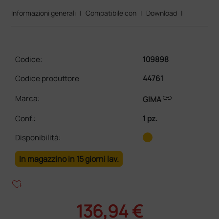
Informazioni generali
|
Compatibile con
|
Download
|
Codice:
109898
Codice produttore
44761
link
Marca:
GIMA
Conf.
:
1 pz.
Disponibilità:
In magazzino in 15 giorni lav.
heart_plus
136,94 €