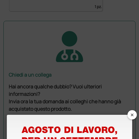
1 pz.
Chiedi a un collega
Hai ancora qualche dubbio? Vuoi ulteriori
informazioni?
Invia ora la tua domanda ai colleghi che hanno già
acquistato questo prodotto.
×