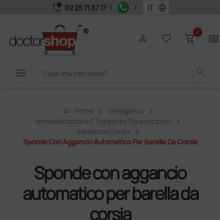
call_quality
language
02 25 71 37 17
|
|
0
person
favorite_border
shopping_cart
two_pager
menu
search
home
Home
Emergenza
Immobilizzazione E Trasporto Traumatizzati
Barelle Da Corsia
Sponde Con Aggancio Automatico Per Barella Da Corsia
Sponde con aggancio
automatico per barella da
corsia