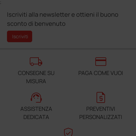
;
Iscriviti alla newsletter e ottieni il buono
sconto di benvenuto
Iscriviti
local_shipping
credit_card
CONSEGNE SU
PAGA COME VUOI
MISURA
support_agent
request_quote
ASSISTENZA
PREVENTIVI
DEDICATA
PERSONALIZZATI
verified_user