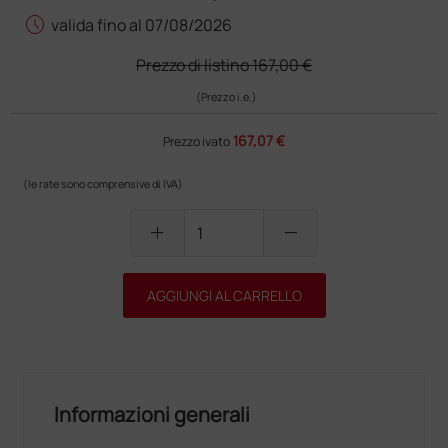
schedule
valida fino al 07/08/2026
Prezzo di listino
167,00 €
(Prezzo i.e.)
167,07 €
Prezzo ivato
(le rate sono comprensive di IVA)
add
remove
AGGIUNGI AL CARRELLO
Informazioni generali