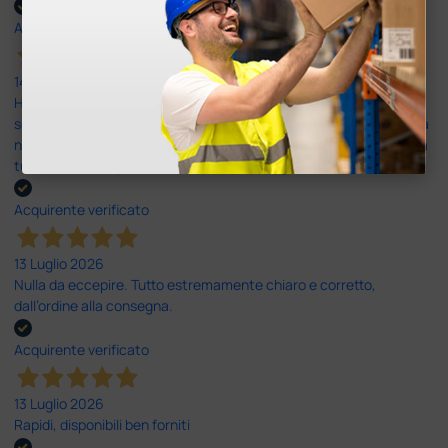
Acquirente verificato
14 Luglio 2026
Ho acquistato un ecografo da Doctor Shop e sono rimasto molto
soddisfatto dell'esperienza. Apparecchiatura di qualità, consegna
nei tempi previsti e un servizio clienti disponibile che ha risposto a
tutti i miei dubbi prima dell'acquisto. Consigliato
Acquirente verificato
13 Luglio 2026
Nulla da eccepire. Tutto estremamente chiaro e corretto,
dall’ordine alla consegna.
Acquirente verificato
13 Luglio 2026
Rapidi, disponibili ben forniti