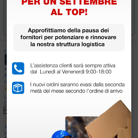
Invia la tua domanda
Ottimo
4,6
/5
8.330
recensioni
Le nostre recensioni a 4 e 5 stelle.
Clicca qui per leggerle tutte >
Precedente
Successivo
14 Luglio 2026
ottima