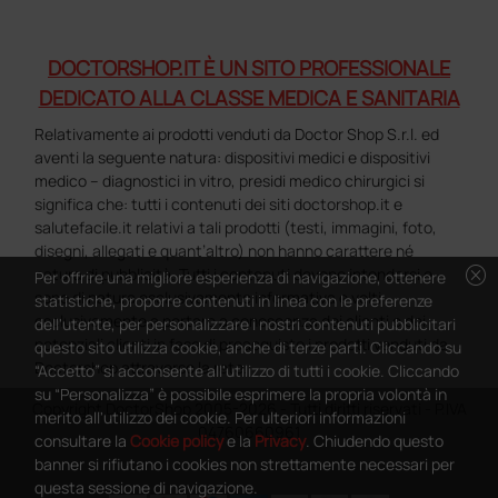
DOCTORSHOP.IT È UN SITO PROFESSIONALE
DEDICATO ALLA CLASSE MEDICA E SANITARIA
Relativamente ai prodotti venduti da Doctor Shop S.r.l. ed
aventi la seguente natura: dispositivi medici e dispositivi
medico – diagnostici in vitro, presidi medico chirurgici si
significa che: tutti i contenuti dei siti doctorshop.it e
salutefacile.it relativi a tali prodotti (testi, immagini, foto,
disegni, allegati e quant’altro) non hanno carattere né
cancel
natura di pubblicità. Tutti i contenuti devono intendersi e
Per offrire una migliore esperienza di navigazione, ottenere
sono di natura esclusivamente informativa e volti
statistiche, proporre contenuti in linea con le preferenze
esclusivamente a portare a conoscenza dei clienti e dei
dell'utente, per personalizzare i nostri contenuti pubblicitari
potenziali clienti in fase di preacquisto i prodotti venduti da
questo sito utilizza cookie, anche di terze parti. Cliccando su
Doctorshop attraverso la rete.
“Accetto” si acconsente all'utilizzo di tutti i cookie. Cliccando
su “Personalizza” è possibile esprimere la propria volontà in
Copyright DoctorShop 2005-2026 - Tutti diritti riservati - P.IVA
merito all'utilizzo dei cookie. Per ulteriori informazioni
04760660961
consultare la
Cookie policy
e la
Privacy
. Chiudendo questo
banner si rifiutano i cookies non strettamente necessari per
questa sessione di navigazione.