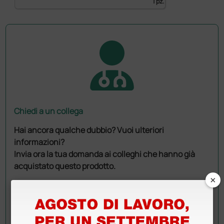
1 pz.
Chiedi a un collega
Hai ancora qualche dubbio? Vuoi ulteriori
informazioni?
Invia ora la tua domanda ai colleghi che hanno già
acquistato questo prodotto.
×