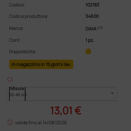
Codice:
102183
Codice produttore
34600
link
Marca:
GIMA
Conf.
:
1 pz.
Disponibilità:
In magazzino in 15 giorni lav.
heart_plus
Misure
13,01 €
schedule
valida fino al 14/08/2026