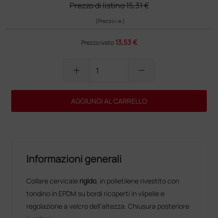
Prezzo di listino
15,31 €
(Prezzo i.e.)
13,53 €
Prezzo ivato
add
remove
AGGIUNGI AL CARRELLO
Informazioni generali
Collare cervicale
rigido
, in polietilene rivestito con
tondino in EPDM su bordi ricoperti in vilpelle e
regolazione a velcro dell'altezza. Chiusura posteriore