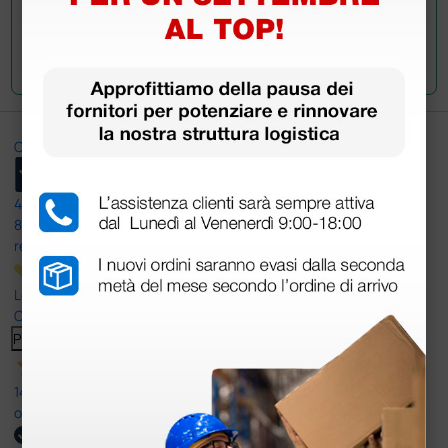
Invia la tua domanda
Ottimo
4,6
/5
8.330
recensioni
Le nostre recensioni a 4 e 5 stelle.
Clicca qui per leggerle tutte >
Precedente
Successivo
14 Luglio 2026
ottima