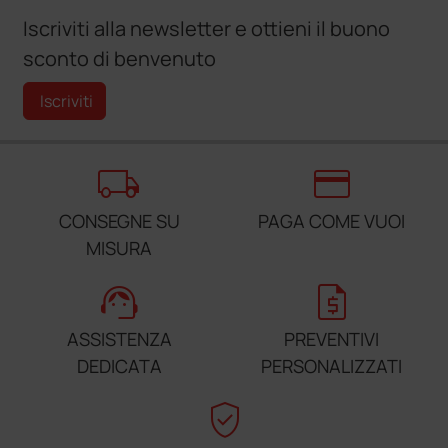
Iscriviti alla newsletter e ottieni il buono
sconto di benvenuto
Iscriviti
local_shipping
credit_card
CONSEGNE SU
PAGA COME VUOI
MISURA
support_agent
request_quote
ASSISTENZA
PREVENTIVI
DEDICATA
PERSONALIZZATI
verified_user