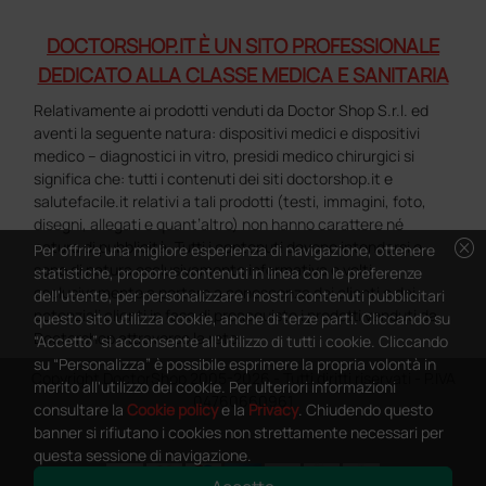
DOCTORSHOP.IT È UN SITO PROFESSIONALE
DEDICATO ALLA CLASSE MEDICA E SANITARIA
Relativamente ai prodotti venduti da Doctor Shop S.r.l. ed
aventi la seguente natura: dispositivi medici e dispositivi
medico – diagnostici in vitro, presidi medico chirurgici si
significa che: tutti i contenuti dei siti doctorshop.it e
salutefacile.it relativi a tali prodotti (testi, immagini, foto,
disegni, allegati e quant’altro) non hanno carattere né
cancel
natura di pubblicità. Tutti i contenuti devono intendersi e
Per offrire una migliore esperienza di navigazione, ottenere
sono di natura esclusivamente informativa e volti
statistiche, proporre contenuti in linea con le preferenze
esclusivamente a portare a conoscenza dei clienti e dei
dell'utente, per personalizzare i nostri contenuti pubblicitari
potenziali clienti in fase di preacquisto i prodotti venduti da
questo sito utilizza cookie, anche di terze parti. Cliccando su
Doctorshop attraverso la rete.
“Accetto” si acconsente all'utilizzo di tutti i cookie. Cliccando
su “Personalizza” è possibile esprimere la propria volontà in
Copyright DoctorShop 2005-2026 - Tutti diritti riservati - P.IVA
merito all'utilizzo dei cookie. Per ulteriori informazioni
04760660961
consultare la
Cookie policy
e la
Privacy
. Chiudendo questo
banner si rifiutano i cookies non strettamente necessari per
questa sessione di navigazione.