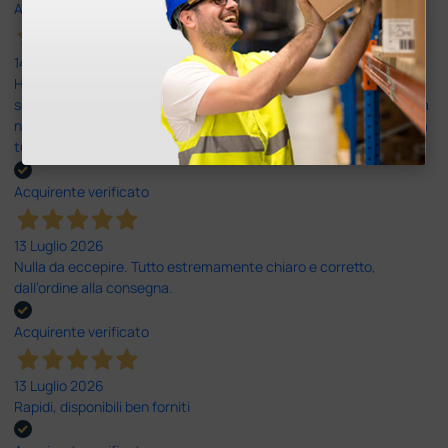
Acquirente verificato
14 Luglio 2026
Ho acquistato un ecografo da Doctor Shop e sono rimasto molto
soddisfatto dell'esperienza. Apparecchiatura di qualità, consegna
nei tempi previsti e un servizio clienti disponibile che ha risposto a
tutti i miei dubbi prima dell'acquisto. Consigliato
Acquirente verificato
13 Luglio 2026
Nulla da eccepire. Tutto estremamente chiaro e corretto,
dall’ordine alla consegna.
Acquirente verificato
13 Luglio 2026
Rapidi, disponibili ben forniti