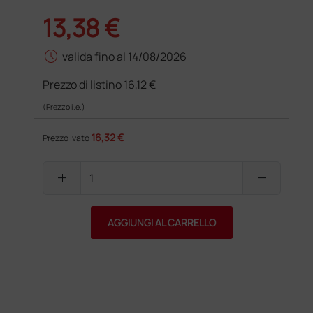
13,38 €
schedule
valida fino al 14/08/2026
Prezzo di listino
16,12 €
(Prezzo i.e.)
16,32 €
Prezzo ivato
add
remove
AGGIUNGI AL CARRELLO