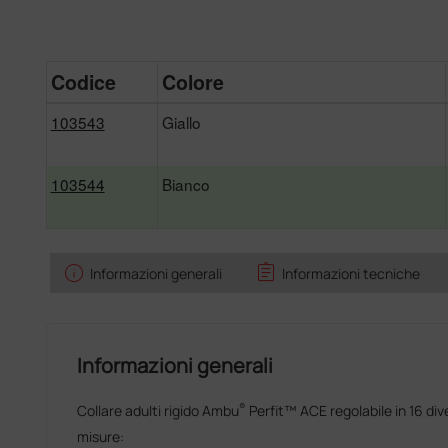
Codice
Colore
103543
Giallo
103544
Bianco
info
assignment
Informazioni generali
Informazioni tecniche
Informazioni generali
®
Collare adulti rigido Ambu
Perfit™ ACE regolabile in 16 div
misure: