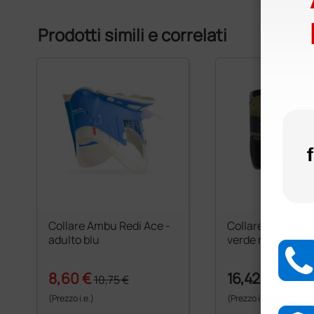
Prodotti simili e correlati
Collare Ambu Redi Ace -
Collare Ambu Perf
adulto blu
verde militare
8,60 €
16,42 €
10,75 €
(Prezzo i.e.)
(Prezzo i.e.)