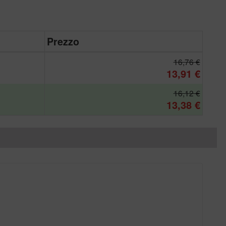
Prezzo
16,76 €
13,91 €
16,12 €
13,38 €