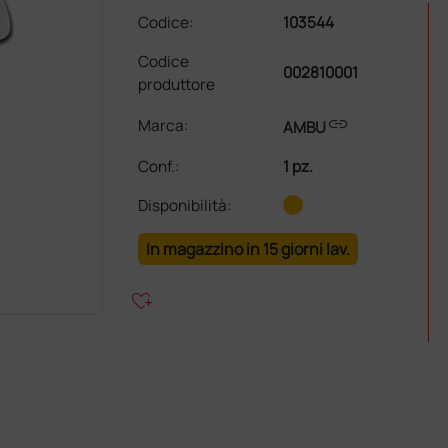
Codice:
103544
Codice
002810001
produttore
link
Marca:
AMBU
Conf.
:
1 pz.
Disponibilità:
In magazzino in 15 giorni lav.
heart_plus