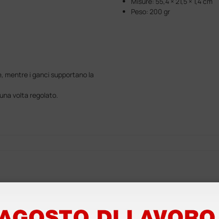
Misure: 55,4 × 21,5 × 1,4 cm
Peso: 200 gr
e, mentre i ganci supportano la
 una volta regolato.