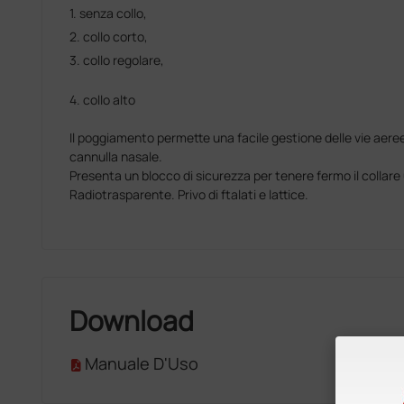
1. senza collo,
2. collo corto,
3. collo regolare,
4. collo alto
Il poggiamento permette una facile gestione delle vie aere
cannulla nasale.
Presenta un blocco di sicurezza per tenere fermo il collare
Radiotrasparente. Privo di ftalati e lattice.
Download
Manuale D'Uso