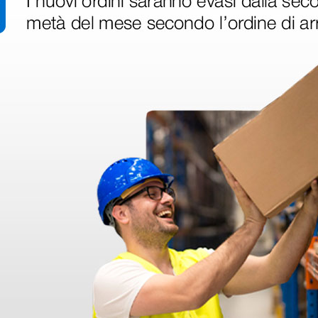
1 pz.
ri
 hanno già