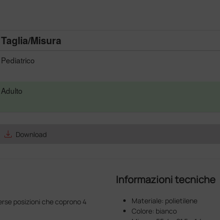
Taglia/Misura
Pediatrico
Adulto
save_alt
Download
Informazioni tecniche
Materiale: polietilene
erse posizioni che coprono 4
Colore: bianco