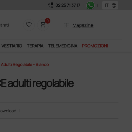
call_quality
language
02 25 71 37 17
|
|
0
favorite_border
shopping_cart
two_pager
Magazine
trati
VESTIARIO
TERAPIA
TELEMEDICINA
PROMOZIONI
Adulti Regolabile - Bianco
 adulti regolabile
ownload
|