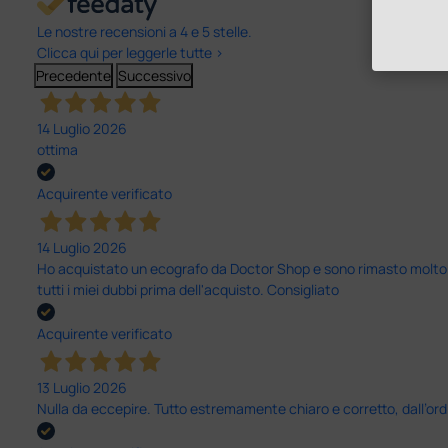
Le nostre recensioni a 4 e 5 stelle.
Clicca qui per leggerle tutte >
Precedente
Successivo
14 Luglio 2026
ottima
Acquirente verificato
14 Luglio 2026
Ho acquistato un ecografo da Doctor Shop e sono rimasto molto sod
tutti i miei dubbi prima dell'acquisto. Consigliato
Acquirente verificato
13 Luglio 2026
Nulla da eccepire. Tutto estremamente chiaro e corretto, dall’ord