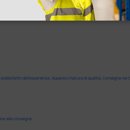
disfatto dell'esperienza. Apparecchiatura di qualità, consegna nei temp
ine alla consegna.