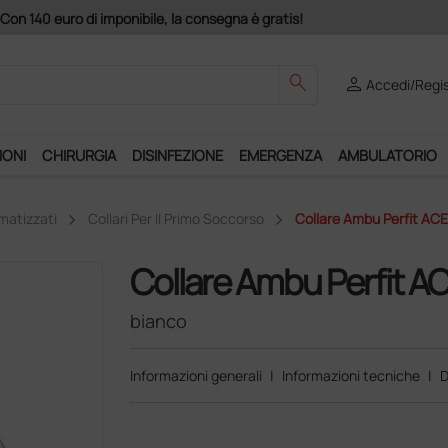
izio "Ds Club", un anno di spedizioni a 39,90 euro + IVA!
search
person
Accedi/Regis
IONI
CHIRURGIA
DISINFEZIONE
EMERGENZA
AMBULATORIO
matizzati
Collari Per Il Primo Soccorso
Collare Ambu Perfit ACE 
Collare Ambu Perfit ACE
bianco
Informazioni generali
|
Informazioni tecniche
|
D