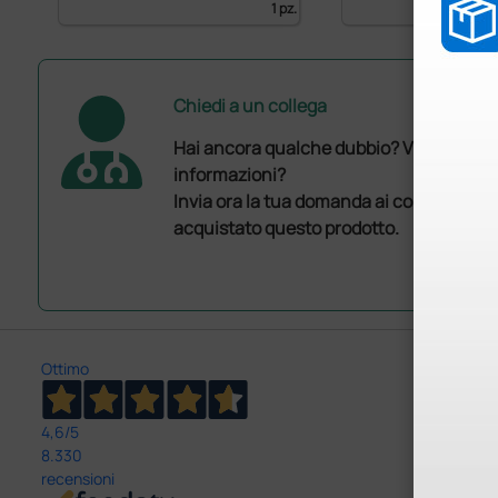
1 pz.
Chiedi a un collega
Hai ancora qualche dubbio? Vuoi ulterio
informazioni?
Invia ora la tua domanda ai colleghi che
acquistato questo prodotto.
Ottimo
4,6
/5
8.330
recensioni