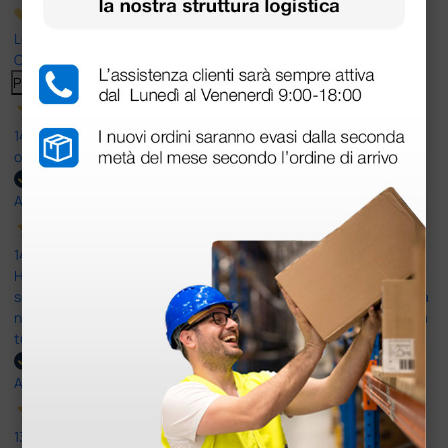
Le nostre recensioni a 4 e 5 stelle.
Clicca qui per leggerle tutte >
Precedente
Successivo
14 Luglio 2026
ottima
Acquirente verificato
14 Luglio 2026
Ho acquistato un ecografo da Doctor Shop e sono rimasto molto
soddisfatto dell'esperienza. Apparecchiatura di qualità, consegna
nei tempi previsti e un servizio clienti disponibile che ha risposto a
tutti i miei dubbi prima dell'acquisto. Consigliato
Acquirente verificato
13 Luglio 2026