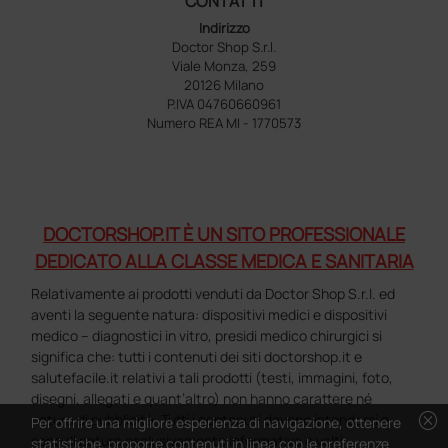
CONTATTI
Indirizzo
Doctor Shop S.r.l.
Viale Monza, 259
20126 Milano
P.IVA 04760660961
Numero REA MI - 1770573
DOCTORSHOP.IT È UN SITO PROFESSIONALE
DEDICATO ALLA CLASSE MEDICA E SANITARIA
Relativamente ai prodotti venduti da Doctor Shop S.r.l. ed
aventi la seguente natura: dispositivi medici e dispositivi
medico – diagnostici in vitro, presidi medico chirurgici si
significa che: tutti i contenuti dei siti doctorshop.it e
salutefacile.it relativi a tali prodotti (testi, immagini, foto,
disegni, allegati e quant’altro) non hanno carattere né
cancel
natura di pubblicità. Tutti i contenuti devono intendersi e
Per offrire una migliore esperienza di navigazione, ottenere
sono di natura esclusivamente informativa e volti
statistiche, proporre contenuti in linea con le preferenze