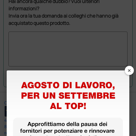
Hai ancora qualche dubbio? Vuoi ulteriori
informazioni?
Invia ora la tua domanda ai colleghi che hanno già
acquistato questo prodotto.
×
Invia la tua domanda
Ottimo
4,6
/5
8.330
recensioni