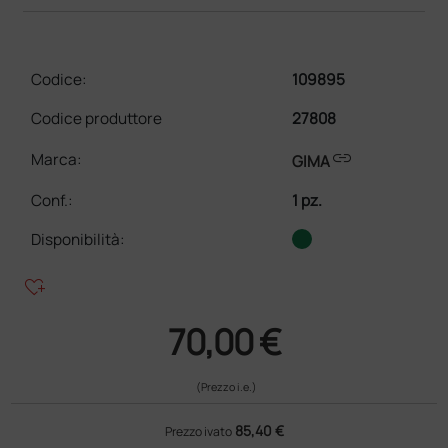
Codice:
109895
Codice produttore
27808
link
Marca:
GIMA
Conf.
:
1 pz.
Disponibilità:
heart_plus
70,00 €
(Prezzo i.e.)
85,40 €
Prezzo ivato