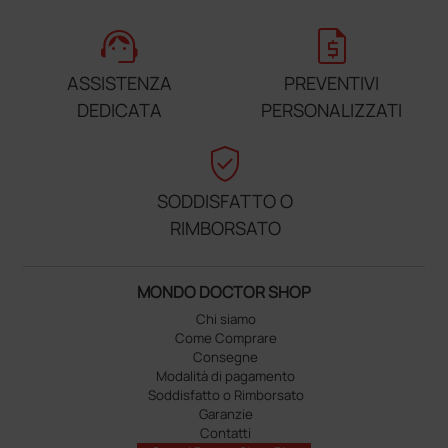
support_agent
request_quote
ASSISTENZA
PREVENTIVI
DEDICATA
PERSONALIZZATI
verified_user
SODDISFATTO O
RIMBORSATO
MONDO DOCTOR SHOP
Chi siamo
Come Comprare
Consegne
Modalità di pagamento
Soddisfatto o Rimborsato
Garanzie
Contatti