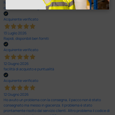
Nulla da eccepire. Tutto estremamente chiaro e corretto,
dall’ordine alla consegna.
Acquirente verificato
13 Luglio 2026
Rapidi, disponibili ben forniti
Acquirente verificato
12 Giugno 2026
facilità di acquisto e puntualità
Acquirente verificato
12 Giugno 2026
Ho avuto un problema con la consegna, il pacco non è stato
consegnato ma messo in giacenza. Il problema è stato
prontamente risolto dal servizio clienti. Altro problema il codice di