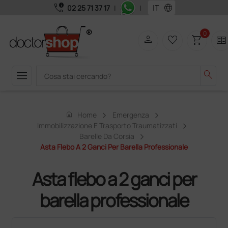
call_quality
language
02 25 71 37 17
|
|
0
person
favorite_border
shopping_cart
two_pager
menu
search
home
Home
Emergenza
Immobilizzazione E Trasporto Traumatizzati
Barelle Da Corsia
Asta Flebo A 2 Ganci Per Barella Professionale
Asta flebo a 2 ganci per
barella professionale