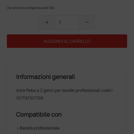
(le rate sono comprensive di IVA)
add
remove
AGGIUNGI AL CARRELLO
Informazioni generali
Asta flebo a 2 ganci per barelle professionali codici:
107797,107798.
Compatibile con
• Barella professionale