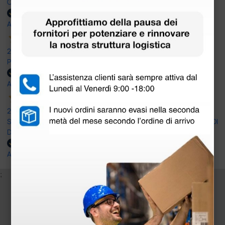
OTTIMO SITO E OTTIMO SERVIZIO
Acquirente verificato
25 Maggio 2026
Positiva esperienza di acquisto
Acquirente verificato
24 Maggio 2026
SONO UN CLIENTE SODDISFATTO E CHE APPREZZA LA SERIETA' DI
DOCTOR SHOP
Acquirente verificato
;
Iscriviti alla newsletter e ottieni il buono
sconto di benvenuto