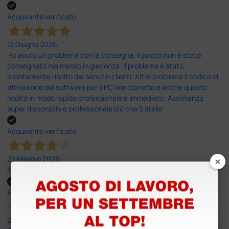
Acquirente verificato
12 Giugno 2026
Ho avuto un problema con la consegna, il pacco non è stato
consegnato ma messo in giacenza. Il problema è stato
prontamente risolto dal servizio clienti. Altro problema il codice di
attivazione del software per il PC non corretto e anche questo
risolto in modo rapido professionale e immediato. Assistenza
super disponibile e professionale più che 5 stelle
Acquirente verificato
×
25 Maggio 2026
Il servizio e’ risultato buono, anche i tempi di consegna
Acquirente verificato
25 Maggio 2026