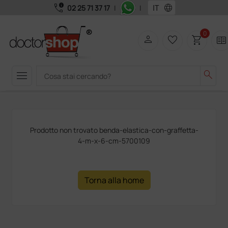
call_quality
language
02 25 71 37 17
|
|
0
person
favorite_border
shopping_cart
two_pager
menu
search
Prodotto non trovato benda-elastica-con-graffetta-
4-m-x-6-cm-5700109
Torna alla home