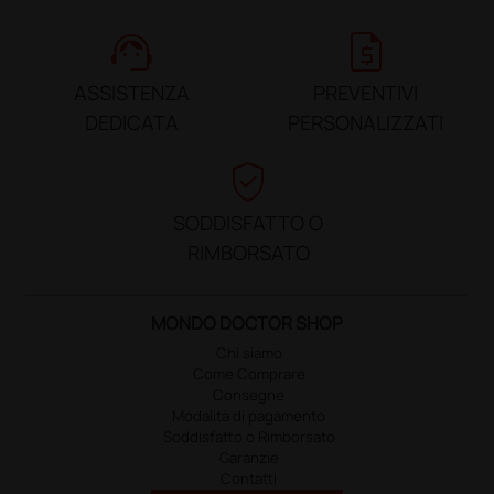
support_agent
request_quote
ASSISTENZA
PREVENTIVI
DEDICATA
PERSONALIZZATI
verified_user
SODDISFATTO O
RIMBORSATO
MONDO DOCTOR SHOP
Chi siamo
Come Comprare
Consegne
Modalità di pagamento
Soddisfatto o Rimborsato
Garanzie
Contatti