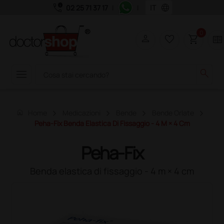
call_quality
language
02 25 71 37 17
|
|
0
person
favorite_border
shopping_cart
two_pager
menu
search
home
Home
Medicazioni
Bende
Bende Orlate
Peha-Fix Benda Elastica Di Fissaggio - 4 M × 4 Cm
Peha-Fix
Benda elastica di fissaggio - 4 m × 4 cm