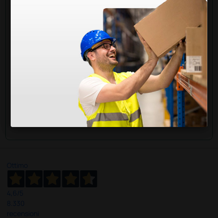
parti del corpo particolarmente poco adatte per la
forma o la posizione.
Di seguito le riportiamo il link alla benda di fissaggio
coesiva Peha-Haft della marca Paul Hartmann:
Benda di fissaggio coesiva Peha-haft latex free - 10 cm
x 4 m
Cordiali saluti
Ottimo
4,6
/5
8.330
recensioni