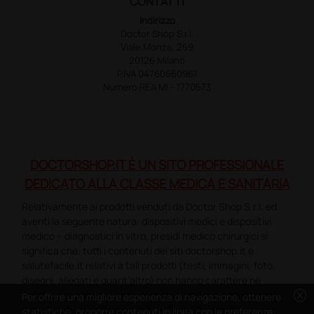
CONTATTI
Indirizzo
Doctor Shop S.r.l.
Viale Monza, 259
20126 Milano
P.IVA 04760660961
Numero REA MI - 1770573
DOCTORSHOP.IT È UN SITO PROFESSIONALE
DEDICATO ALLA CLASSE MEDICA E SANITARIA
Relativamente ai prodotti venduti da Doctor Shop S.r.l. ed
aventi la seguente natura: dispositivi medici e dispositivi
medico – diagnostici in vitro, presidi medico chirurgici si
significa che: tutti i contenuti dei siti doctorshop.it e
salutefacile.it relativi a tali prodotti (testi, immagini, foto,
disegni, allegati e quant’altro) non hanno carattere né
cancel
natura di pubblicità. Tutti i contenuti devono intendersi e
Per offrire una migliore esperienza di navigazione, ottenere
sono di natura esclusivamente informativa e volti
statistiche, proporre contenuti in linea con le preferenze