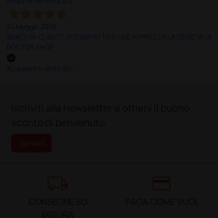
Acquirente verificato
24 Maggio 2026
SONO UN CLIENTE SODDISFATTO E CHE APPREZZA LA SERIETA' DI
DOCTOR SHOP
Acquirente verificato
;
Iscriviti alla newsletter e ottieni il buono
sconto di benvenuto
Iscriviti
local_shipping
credit_card
CONSEGNE SU
PAGA COME VUOI
MISURA