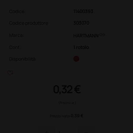
Codice:
11400393
Codice produttore
303070
link
Marca:
HARTMANN
Conf.
:
1 rotolo
Disponibilità:
heart_plus
0,32 €
(Prezzo i.e.)
0,39 €
Prezzo ivato
add
remove