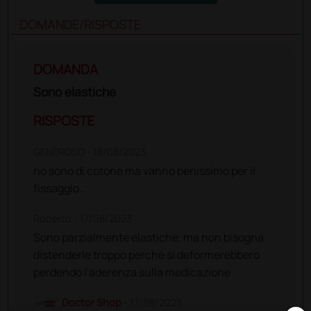
DOMANDE/RISPOSTE
DOMANDA
Sono elastiche
RISPOSTE
GENEROSO
- 18/08/2023
no sono di cotone ma vanno benissimo per il
fissaggio..
Roberto
- 17/08/2023
Sono parzialmente elastiche, ma non bisogna
distenderle troppo perché si deformerebbero
perdendo l'aderenza sulla medicazione
Doctor Shop
- 17/08/2023