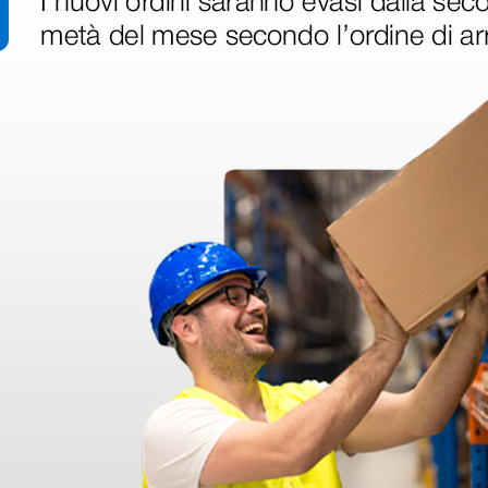
ri
 hanno già