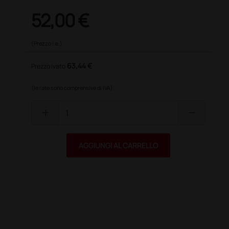
52,00 €
(Prezzo i.e.)
63,44 €
Prezzo ivato
(le rate sono comprensive di IVA)
add
remove
AGGIUNGI AL CARRELLO