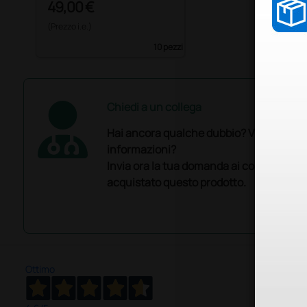
49,00 €
(Prezzo i.e.)
10 pezzi
Chiedi a un collega
Hai ancora qualche dubbio? Vuoi ulterio
informazioni?
Invia ora la tua domanda ai colleghi che
acquistato questo prodotto.
Ottimo