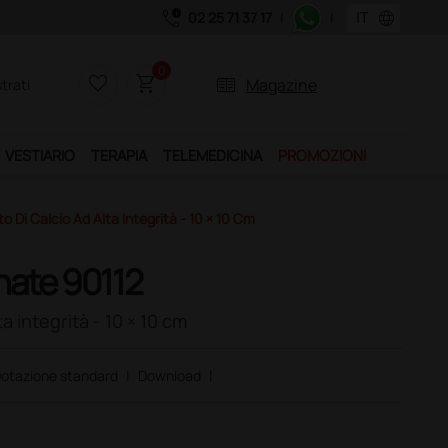
call_quality
language
02 25 71 37 17
|
|
0
favorite_border
shopping_cart
two_pager
Magazine
trati
VESTIARIO
TERAPIA
TELEMEDICINA
PROMOZIONI
Di Calcio Ad Alta Integrità - 10 × 10 Cm
ate 90112
a integrità - 10 × 10 cm
otazione standard
|
Download
|