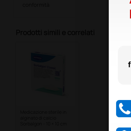
conformità
Prodotti simili e correlati
Medicazione sterile in
alginato di calcio
Sorbalgon - 10 × 10 cm