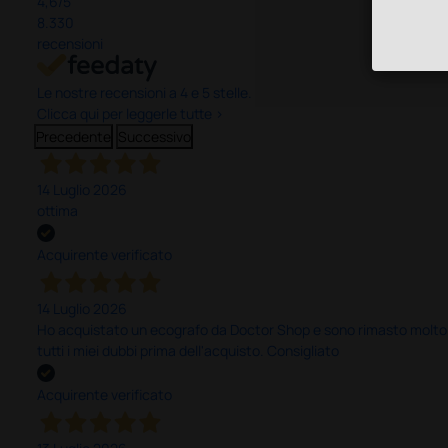
4,6
/5
8.330
recensioni
Le nostre recensioni a 4 e 5 stelle.
Clicca qui per leggerle tutte >
Precedente
Successivo
14 Luglio 2026
ottima
Acquirente verificato
14 Luglio 2026
Ho acquistato un ecografo da Doctor Shop e sono rimasto molto sod
tutti i miei dubbi prima dell'acquisto. Consigliato
Acquirente verificato