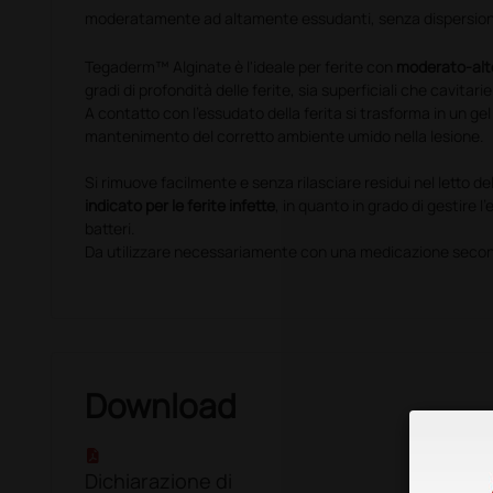
moderatamente ad altamente essudanti, senza dispersione 
Tegaderm™ Alginate è l'ideale per ferite con
moderato-alt
gradi di profondità delle ferite, sia superficiali che cavitarie
A contatto con l'essudato della ferita si trasforma in un gel
mantenimento del corretto ambiente umido nella lesione.
Si rimuove facilmente e senza rilasciare residui nel letto d
indicato per le ferite infette
, in quanto in grado di gestire l
batteri.
Da utilizzare necessariamente con una medicazione secon
Download
Dichiarazione di