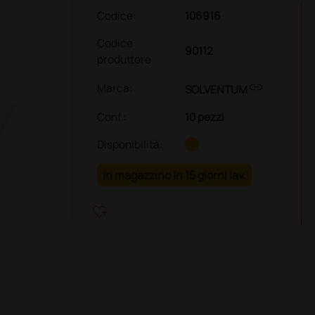
Codice:
106916
Codice
90112
produttore
link
Marca:
SOLVENTUM
Conf.
:
10 pezzi
Disponibilità:
In magazzino in 15 giorni lav.
heart_plus