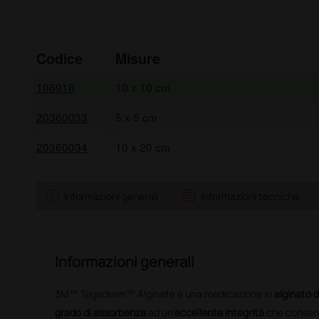
Codice
Misure
106916
10 x 10 cm
20360033
5 x 5 cm
20360034
10 x 20 cm
info
assignment
Informazioni generali
Informazioni tecniche
Informazioni generali
3M™ Tegaderm™ Alginate è una medicazione in
alginato d
grado di assorbenza
ad un'
eccellente integrità
che consente