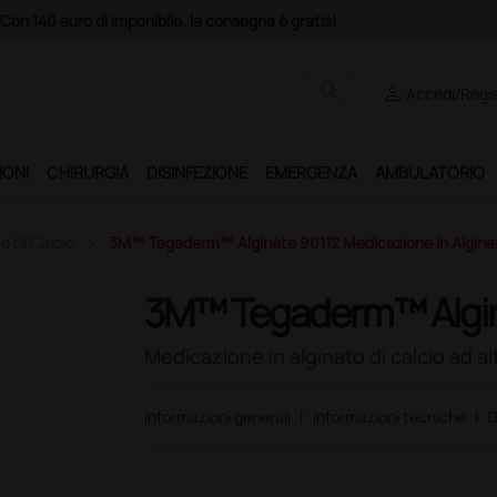
Club", un anno di spedizioni a 39,90 euro + IVA!
search
person
Accedi/Regis
IONI
CHIRURGIA
DISINFEZIONE
EMERGENZA
AMBULATORIO
o Di Calcio
3M™ Tegaderm™ Alginate 90112 Medicazione In Alginato 
3M™ Tegaderm™ Algin
Medicazione in alginato di calcio ad alt
Informazioni generali
|
Informazioni tecniche
|
D