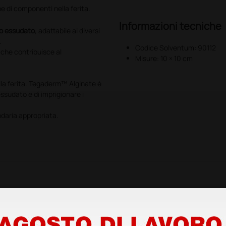
di componenti nella ferita.
Informazioni tecniche
o essudato
, adattabile ai diversi
.
Codice Solventum: 90112
 che contribuisce al
Misure: 10 × 10 cm
ella ferita. Tegaderm™ Alginate è
’essudato e di imprigionare i
daria appropriata.