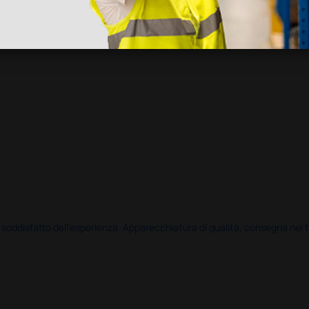
disfatto dell'esperienza. Apparecchiatura di qualità, consegna nei temp