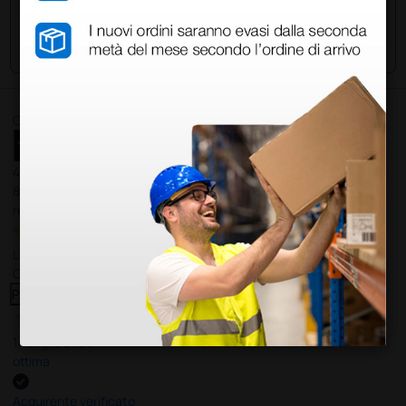
Invia la tua domanda
Ottimo
4,6
/5
8.330
recensioni
Le nostre recensioni a 4 e 5 stelle.
Clicca qui per leggerle tutte >
Precedente
Successivo
14 Luglio 2026
ottima
Acquirente verificato