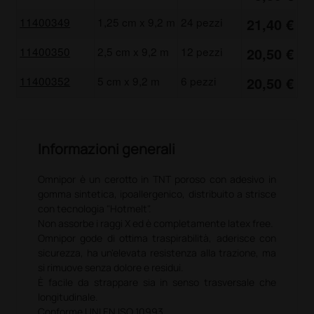
11400349
1,25 cm x 9,2 m
24 pezzi
21,40 €
11400350
2,5 cm x 9,2 m
12 pezzi
20,50 €
11400352
5 cm x 9,2 m
6 pezzi
20,50 €
Informazioni generali
Omnipor è un cerotto in TNT poroso con adesivo in
gomma sintetica, ipoallergenico, distribuito a strisce
con tecnologia "Hotmelt".
Non assorbe i raggi X ed è completamente latex free.
Omnipor gode di ottima traspirabilità, aderisce con
sicurezza, ha un'elevata resistenza alla trazione, ma
si rimuove senza dolore e residui.
È facile da strappare sia in senso trasversale che
longitudinale.
Conforme UNI EN ISO 10993.