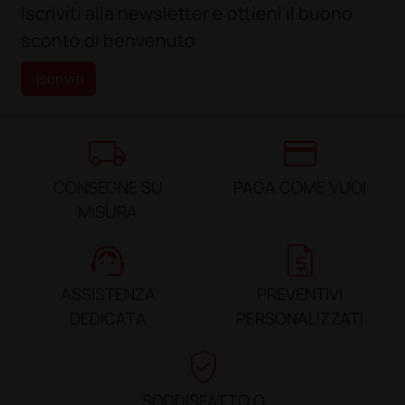
Iscriviti alla newsletter e ottieni il buono
sconto di benvenuto
Iscriviti
local_shipping
credit_card
CONSEGNE SU
PAGA COME VUOI
MISURA
support_agent
request_quote
ASSISTENZA
PREVENTIVI
DEDICATA
PERSONALIZZATI
verified_user
SODDISFATTO O