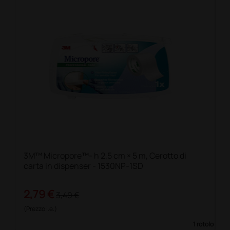
3M™ Micropore™- h 2,5 cm × 5 m, Cerotto di
carta in dispenser - 1530NP-1SD
2,79 €
3,49 €
(Prezzo i.e.)
1 rotolo