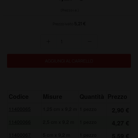
(Prezzo i.e.)
5,21 €
Prezzo ivato
add
remove
AGGIUNGI AL CARRELLO
Codice
Misure
Quantità
Prezzo
11400065
1,25 cm x 9,2 m
1 pezzo
2,90 €
11400066
2,5 cm x 9,2 m
1 pezzo
4,27 €
11400067
5 cm x 9,2 m
1 pezzo
5,59 €