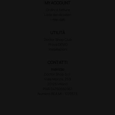
MY ACCOUNT
Ordini e fatture
Liste dei desideri
I miei dati
UTILITÀ
Doctor Shop Club
Prova DEMO
Installazioni
CONTATTI
Indirizzo
Doctor Shop S.r.l.
Viale Monza, 259
20126 Milano
P.IVA 04760660961
Numero REA MI - 1770573