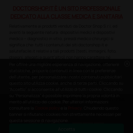
DOCTORSHOP.IT È UN SITO PROFESSIONALE
DEDICATO ALLA CLASSE MEDICA E SANITARIA
Relativamente ai prodotti venduti da Doctor Shop S.r.l. ed
aventi la seguente natura: dispositivi medici e dispositivi
medico – diagnostici in vitro, presidi medico chirurgici si
significa che: tutti i contenuti dei siti doctorshop.it e
salutefacile.it relativi a tali prodotti (testi, immagini, foto,
disegni, allegati e quant’altro) non hanno carattere né
cancel
natura di pubblicità. Tutti i contenuti devono intendersi e
Per offrire una migliore esperienza di navigazione, ottenere
sono di natura esclusivamente informativa e volti
statistiche, proporre contenuti in linea con le preferenze
esclusivamente a portare a conoscenza dei clienti e dei
dell'utente, per personalizzare i nostri contenuti pubblicitari
potenziali clienti in fase di preacquisto i prodotti venduti da
questo sito utilizza cookie, anche di terze parti. Cliccando su
Doctorshop attraverso la rete.
“Accetto” si acconsente all'utilizzo di tutti i cookie. Cliccando
su “Personalizza” è possibile esprimere la propria volontà in
Copyright DoctorShop 2005-2026 - Tutti diritti riservati - P.IVA
merito all'utilizzo dei cookie. Per ulteriori informazioni
04760660961
consultare la
Cookie policy
e la
Privacy
. Chiudendo questo
banner si rifiutano i cookies non strettamente necessari per
questa sessione di navigazione.
Accetta