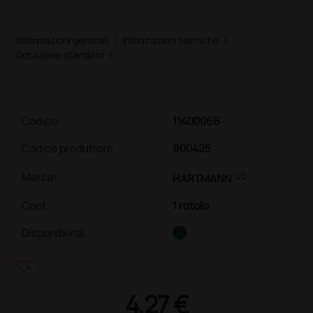
Informazioni generali
|
Informazioni tecniche
|
Dotazione standard
|
Codice:
11400066
Codice produttore
900425
link
Marca:
HARTMANN
Conf.
:
1 rotolo
Disponibilità:
heart_plus
4,27 €