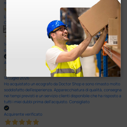
recensioni
Le nostre recensioni a 4 e 5 stelle.
Clicca qui per leggerle tutte >
Precedente
Successivo
14 Luglio 2026
ottima
Acquirente verificato
14 Luglio 2026
Ho acquistato un ecografo da Doctor Shop e sono rimasto molto
soddisfatto dell'esperienza. Apparecchiatura di qualità, consegna
nei tempi previsti e un servizio clienti disponibile che ha risposto a
tutti i miei dubbi prima dell'acquisto. Consigliato
Acquirente verificato