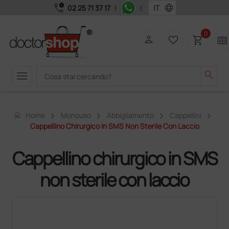
call_quality
language
02 25 71 37 17
|
|
0
person
favorite_border
shopping_cart
two_pager
menu
search
home
Home
Monouso
Abbigliamento
Cappellini
Cappellino Chirurgico In SMS Non Sterile Con Laccio
Cappellino chirurgico in SMS
non sterile con laccio