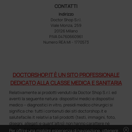
CONTATTI
Indirizzo
Doctor Shop S.r.l.
Viale Monza, 259
20126 Milano
P.IVA 04760660961
Numero REA MI - 1770573
DOCTORSHOP.IT È UN SITO PROFESSIONALE
DEDICATO ALLA CLASSE MEDICA E SANITARIA
Relativamente ai prodotti venduti da Doctor Shop S.r.l. ed
aventi la seguente natura: dispositivi medici e dispositivi
medico – diagnostici in vitro, presidi medico chirurgici si
significa che: tutti i contenuti dei siti doctorshop.it e
salutefacile.it relativi a tali prodotti (testi, immagini, foto,
disegni, allegati e quant’altro) non hanno carattere né
cancel
natura di pubblicità. Tutti i contenuti devono intendersi e
Per offrire una migliore esperienza di navigazione, ottenere