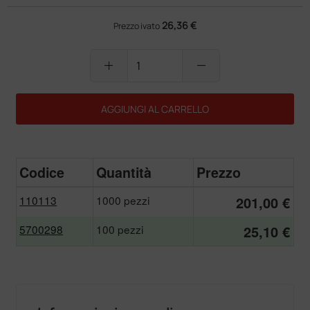
26,36 €
Prezzo ivato
add
remove
AGGIUNGI AL CARRELLO
Codice
Quantità
Prezzo
110113
1000 pezzi
201,00 €
5700298
100 pezzi
25,10 €