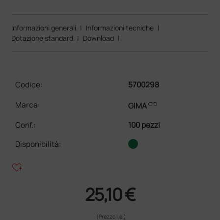
Informazioni generali
|
Informazioni tecniche
|
Dotazione standard
|
Download
|
Codice:
5700298
link
Marca:
GIMA
Conf.
:
100 pezzi
Disponibilità:
heart_plus
25,10 €
(Prezzo i.e.)