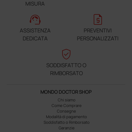
MISURA
support_agent
request_quote
ASSISTENZA
PREVENTIVI
DEDICATA
PERSONALIZZATI
verified_user
SODDISFATTO O
RIMBORSATO
MONDO DOCTOR SHOP
Chi siamo
Come Comprare
Consegne
Modalità di pagamento
Soddisfatto o Rimborsato
Garanzie