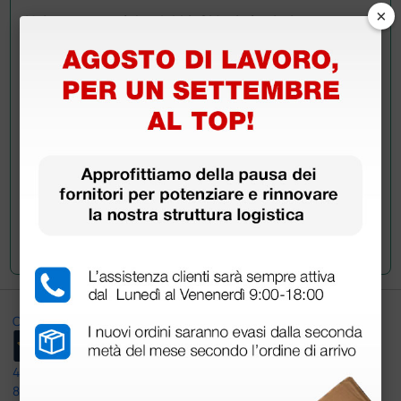
×
Hai ancora qualche dubbio? Vuoi ulteriori
informazioni?
Invia ora la tua domanda ai colleghi che hanno già
acquistato questo prodotto.
Invia la tua domanda
Ottimo
4,6
/5
8.330