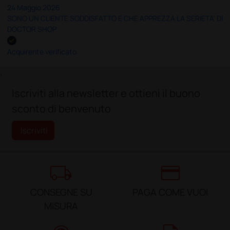
24 Maggio 2026
SONO UN CLIENTE SODDISFATTO E CHE APPREZZA LA SERIETA' DI
DOCTOR SHOP
Acquirente verificato
;
Iscriviti alla newsletter e ottieni il buono
sconto di benvenuto
Iscriviti
local_shipping
credit_card
CONSEGNE SU
PAGA COME VUOI
MISURA