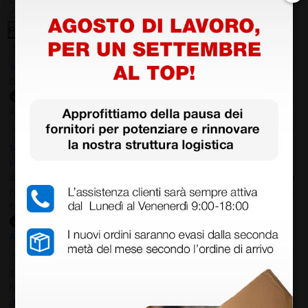
Clicca qui per leggerle tutte >
Precedente
Successivo
14 Luglio 2026
ottima
Acquirente verificato
14 Luglio 2026
Ho acquistato un ecografo da Doctor Shop e sono rimasto molto
soddisfatto dell'esperienza. Apparecchiatura di qualità, consegna
nei tempi previsti e un servizio clienti disponibile che ha risposto a
tutti i miei dubbi prima dell'acquisto. Consigliato
Acquirente verificato
13 Luglio 2026
Nulla da eccepire. Tutto estremamente chiaro e corretto,
dall’ordine alla consegna.