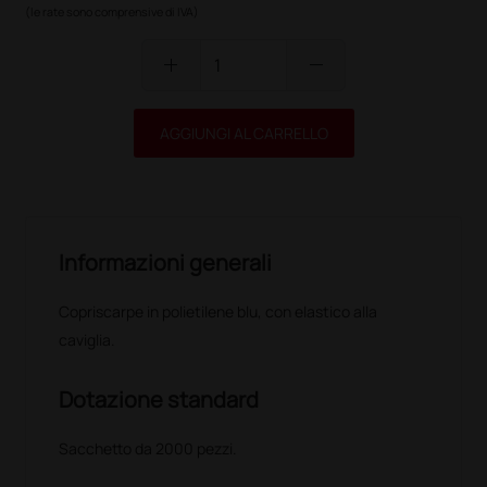
(le rate sono comprensive di IVA)
add
remove
AGGIUNGI AL CARRELLO
Informazioni generali
Copriscarpe in polietilene blu, con elastico alla
caviglia.
Dotazione standard
Sacchetto da 2000 pezzi.