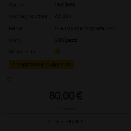
Codice:
15800055
Codice produttore
AC100-1
link
Marca:
PHARMA TRADE COMPANY
Conf.
:
2000 pezzi
Disponibilità:
In magazzino in 10 giorni lav.
heart_plus
80,00 €
(Prezzo i.e.)
97,60 €
Prezzo ivato