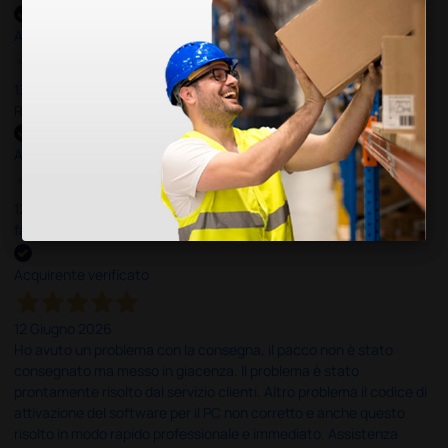
Acquirente verificato
13 Luglio 2026
Rapidi, disponibili ben forniti
Acquirente verificato
12 Giugno 2026
facilità di acquisto e puntualità
Acquirente verificato
12 Giugno 2026
Ho avuto un problema con la consegna, il pacco non è stato
consegnato ma messo in giacenza. Il problema è stato
prontamente risolto dal servizio clienti. Altro problema il codice di
attivazione del software per il PC non corretto e anche questo
risolto in modo rapido professionale e immediato. Assistenza