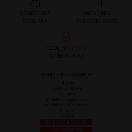
support_agent
request_quote
ASSISTENZA
PREVENTIVI
DEDICATA
PERSONALIZZATI
verified_user
SODDISFATTO O
RIMBORSATO
MONDO DOCTOR SHOP
Chi siamo
Come Comprare
Consegne
Modalità di pagamento
Soddisfatto o Rimborsato
Garanzie
Contatti
Scopri Doctor Shop Plus
LAVORA CON NOI