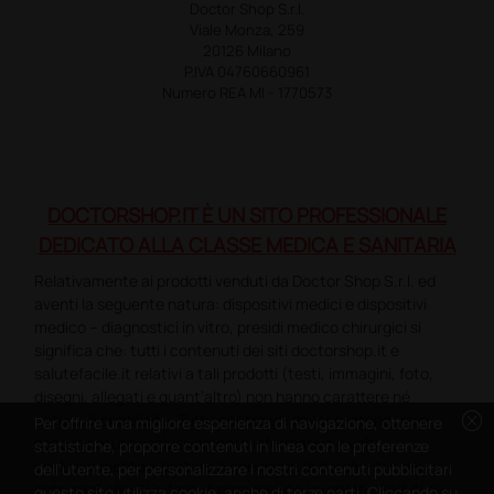
Doctor Shop S.r.l.
Viale Monza, 259
20126 Milano
P.IVA 04760660961
Numero REA MI - 1770573
DOCTORSHOP.IT È UN SITO PROFESSIONALE
DEDICATO ALLA CLASSE MEDICA E SANITARIA
Relativamente ai prodotti venduti da Doctor Shop S.r.l. ed
aventi la seguente natura: dispositivi medici e dispositivi
medico – diagnostici in vitro, presidi medico chirurgici si
significa che: tutti i contenuti dei siti doctorshop.it e
salutefacile.it relativi a tali prodotti (testi, immagini, foto,
disegni, allegati e quant’altro) non hanno carattere né
cancel
natura di pubblicità. Tutti i contenuti devono intendersi e
Per offrire una migliore esperienza di navigazione, ottenere
sono di natura esclusivamente informativa e volti
statistiche, proporre contenuti in linea con le preferenze
esclusivamente a portare a conoscenza dei clienti e dei
dell'utente, per personalizzare i nostri contenuti pubblicitari
potenziali clienti in fase di preacquisto i prodotti venduti da
questo sito utilizza cookie, anche di terze parti. Cliccando su