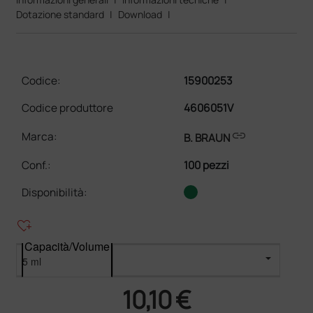
Dotazione standard
|
Download
|
Codice:
15900253
Codice produttore
4606051V
link
Marca:
B. BRAUN
Conf.
:
100 pezzi
Disponibilità:
heart_plus
Capacità/Volume
10,10 €