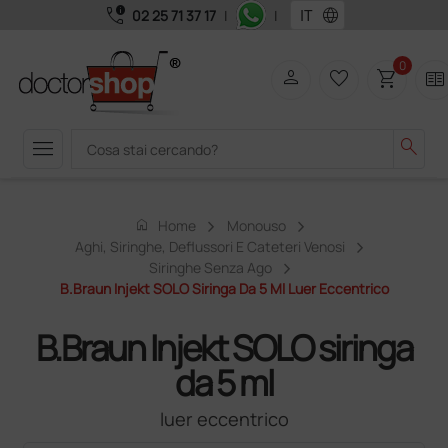
call_quality
language
02 25 71 37 17
|
|
0
person
favorite_border
shopping_cart
two_pager
menu
search
home
Home
Monouso
Aghi, Siringhe, Deflussori E Cateteri Venosi
Siringhe Senza Ago
B.Braun Injekt SOLO Siringa Da 5 Ml Luer Eccentrico
B.Braun Injekt SOLO siringa
da 5 ml
luer eccentrico