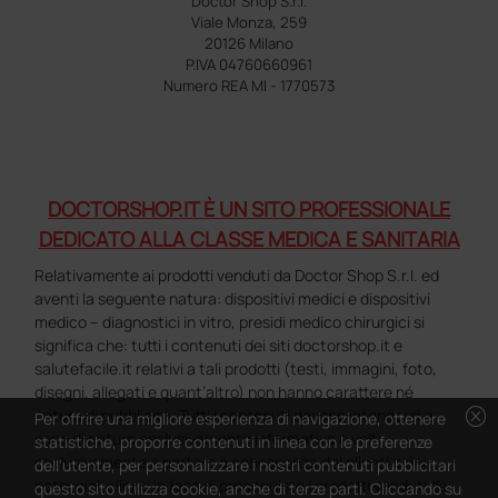
Doctor Shop S.r.l.
Viale Monza, 259
20126 Milano
P.IVA 04760660961
Numero REA MI - 1770573
DOCTORSHOP.IT È UN SITO PROFESSIONALE
DEDICATO ALLA CLASSE MEDICA E SANITARIA
Relativamente ai prodotti venduti da Doctor Shop S.r.l. ed
aventi la seguente natura: dispositivi medici e dispositivi
medico – diagnostici in vitro, presidi medico chirurgici si
significa che: tutti i contenuti dei siti doctorshop.it e
salutefacile.it relativi a tali prodotti (testi, immagini, foto,
disegni, allegati e quant’altro) non hanno carattere né
cancel
natura di pubblicità. Tutti i contenuti devono intendersi e
Per offrire una migliore esperienza di navigazione, ottenere
sono di natura esclusivamente informativa e volti
statistiche, proporre contenuti in linea con le preferenze
esclusivamente a portare a conoscenza dei clienti e dei
dell'utente, per personalizzare i nostri contenuti pubblicitari
potenziali clienti in fase di preacquisto i prodotti venduti da
questo sito utilizza cookie, anche di terze parti. Cliccando su