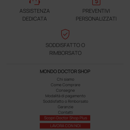
support_agent
request_quote
ASSISTENZA
PREVENTIVI
DEDICATA
PERSONALIZZATI
verified_user
SODDISFATTO O
RIMBORSATO
MONDO DOCTOR SHOP
Chi siamo
Come Comprare
Consegne
Modalità di pagamento
Soddisfatto o Rimborsato
Garanzie
Contatti
Scopri Doctor Shop Plus
LAVORA CON NOI