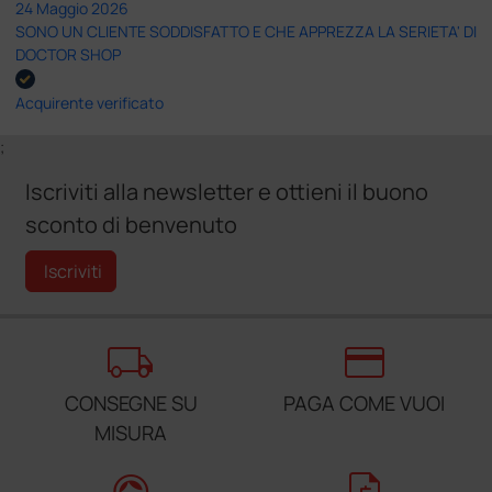
24 Maggio 2026
SONO UN CLIENTE SODDISFATTO E CHE APPREZZA LA SERIETA' DI
DOCTOR SHOP
Acquirente verificato
;
Iscriviti alla newsletter e ottieni il buono
sconto di benvenuto
Iscriviti
local_shipping
credit_card
CONSEGNE SU
PAGA COME VUOI
MISURA