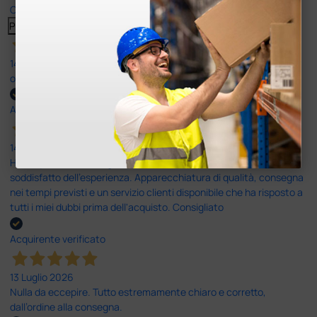
Clicca qui per leggerle tutte >
Precedente
Successivo
14 Luglio 2026
ottima
Acquirente verificato
14 Luglio 2026
Ho acquistato un ecografo da Doctor Shop e sono rimasto molto
soddisfatto dell'esperienza. Apparecchiatura di qualità, consegna
nei tempi previsti e un servizio clienti disponibile che ha risposto a
tutti i miei dubbi prima dell'acquisto. Consigliato
Acquirente verificato
13 Luglio 2026
Nulla da eccepire. Tutto estremamente chiaro e corretto,
dall’ordine alla consegna.