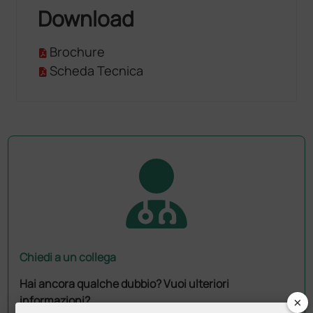
Download
Brochure
Scheda Tecnica
Chiedi a un collega
Hai ancora qualche dubbio? Vuoi ulteriori
×
informazioni?