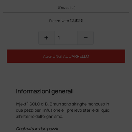
(Prezzo i.e.)
12,32 €
Prezzo ivato
add
remove
AGGIUNGI AL CARRELLO
Informazioni generali
®
Injekt
SOLO di B. Braun sono siringhe monouso in
due pezzi per l'infusione e il prelievo sterile di liquidi
all’interno dell’organismo.
Costruita in due pezzi: