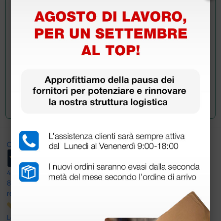
Invia ora la tua domanda ai colleghi che hanno già
acquistato questo prodotto.
Invia la tua domanda
Ottimo
4,6
/5
8.330
recensioni
Le nostre recensioni a 4 e 5 stelle.