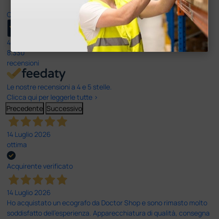
Ottimo
4,6
/5
8.330
recensioni
Le nostre recensioni a 4 e 5 stelle.
Clicca qui per leggerle tutte >
Precedente
Successivo
14 Luglio 2026
ottima
Acquirente verificato
14 Luglio 2026
Ho acquistato un ecografo da Doctor Shop e sono rimasto molto
soddisfatto dell'esperienza. Apparecchiatura di qualità, consegna