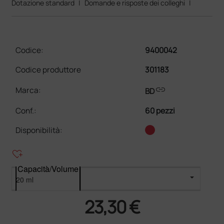
Dotazione standard
|
Domande e risposte dei colleghi
|
Codice:
9400042
Codice produttore
301183
link
Marca:
BD
Conf.
:
60 pezzi
Disponibilità:
heart_plus
Capacità/Volume
23,30 €