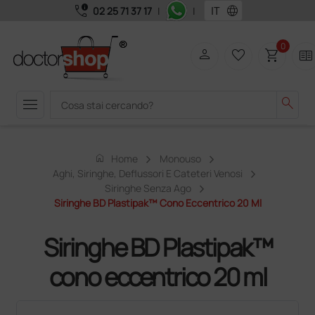
call_quality
language
02 25 71 37 17
|
|
0
person
favorite_border
shopping_cart
two_pager
menu
search
home
Home
Monouso
Aghi, Siringhe, Deflussori E Cateteri Venosi
Siringhe Senza Ago
Siringhe BD Plastipak™ Cono Eccentrico 20 Ml
Siringhe BD Plastipak™
cono eccentrico 20 ml