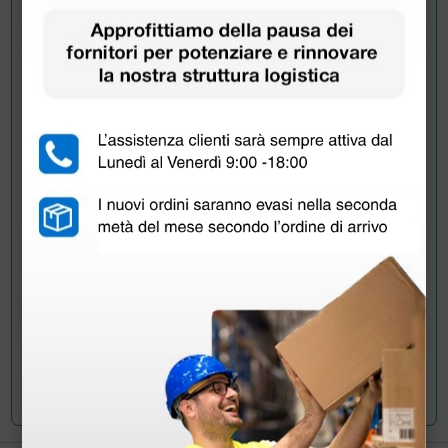
agoaspirato. Grazie
RISPOSTE
Doctor Shop
- 16/12/2020
Buongiorno,
le confermiamo che il codice 9400042 fa riferimento
alla siringa da 20 ml. L'immagine è esemplificativa
dell'intera linea di siringhe, per le varie capacità
previste.
Per quanto riguarda invece il codice BD 300629,
possiamo suggerirle il nostro prodotto 9400033,
equivalente a quello da lei richiesto ma in confezioni da
60 pezzi anzichè da 120 (ref BD 301189).
Cordiali saluti