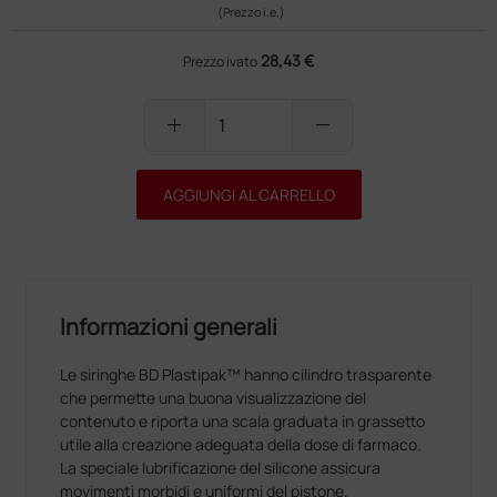
(Prezzo i.e.)
28,43 €
Prezzo ivato
add
remove
AGGIUNGI AL CARRELLO
Informazioni generali
Le siringhe BD Plastipak™ hanno cilindro trasparente
che permette una buona visualizzazione del
contenuto e riporta una scala graduata in grassetto
utile alla creazione adeguata della dose di farmaco.
La speciale lubrificazione del silicone assicura
movimenti morbidi e uniformi del pistone.