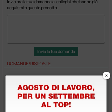
Invia ora la tua domanda ai colleghi che hanno già
acquistato questo prodotto.
Invia la tua domanda
DOMANDE/RISPOSTE
×
DOMANDA
Ciao, vorrei sapere se il codice 9400042 si
riferisce alla siringa in foto (che è da 30ml).
Cerco siringhe BD Luer-Lok REF 300629 da
20ml per compatibilità con pistola per