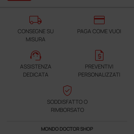
local_shipping
credit_card
CONSEGNE SU
PAGA COME VUOI
MISURA
support_agent
request_quote
ASSISTENZA
PREVENTIVI
DEDICATA
PERSONALIZZATI
verified_user
SODDISFATTO O
RIMBORSATO
MONDO DOCTOR SHOP