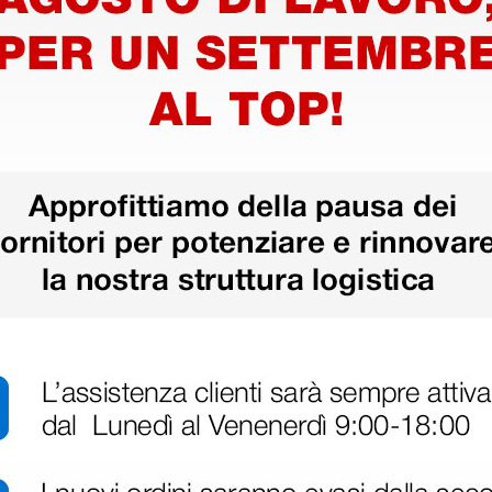
Carta termica
ecg
compatibile per ecg
10 × 140
Nihon Kohden - 50 × 100
mm
32,23 €
€
39,30 €
(Prezzo i.e.)
20 pacchi
25 pacchi
ri
 hanno già