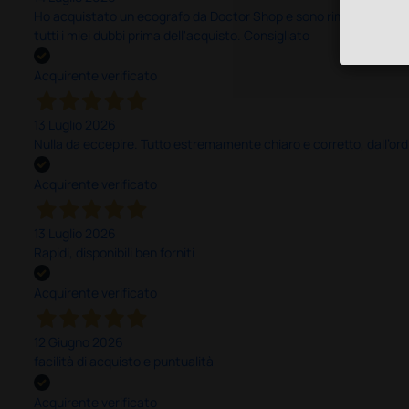
Ho acquistato un ecografo da Doctor Shop e sono rimasto molto sod
tutti i miei dubbi prima dell'acquisto. Consigliato
Acquirente verificato
13 Luglio 2026
Nulla da eccepire. Tutto estremamente chiaro e corretto, dall’ord
Acquirente verificato
13 Luglio 2026
Rapidi, disponibili ben forniti
Acquirente verificato
12 Giugno 2026
facilità di acquisto e puntualità
Acquirente verificato