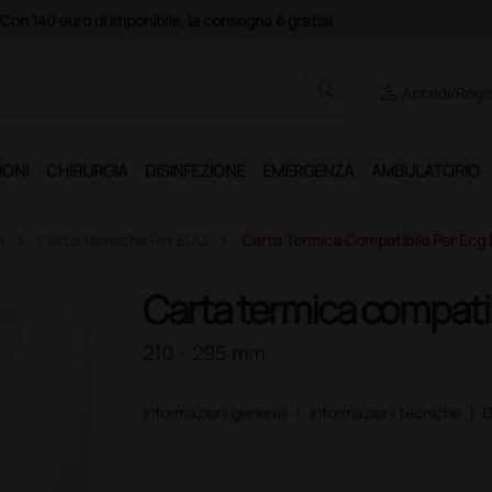
Acq
search
person
Accedi/Regis
IONI
CHIRURGIA
DISINFEZIONE
EMERGENZA
AMBULATORIO
i
Carte Termiche Per ECG
Carta Termica Compatibile Per Ecg
Carta termica compati
210 × 295 mm
Informazioni generali
|
Informazioni tecniche
|
D