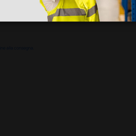
disfatto dell'esperienza. Apparecchiatura di qualità, consegna nei temp
ine alla consegna.