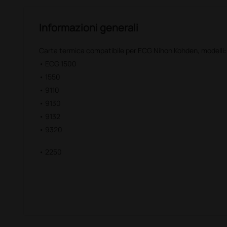
Informazioni generali
Carta termica compatibile per ECG Nihon Kohden, modelli:
• ECG 1500
• 1550
• 9110
• 9130
• 9132
• 9320
• 2250