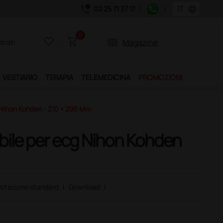
call_quality
language
02 25 71 37 17
|
|
uistando il servizio "Ds Club", un anno di spedizioni a 39,90 euro + IVA!
0
favorite_border
shopping_cart
two_pager
Magazine
trati
VESTIARIO
TERAPIA
TELEMEDICINA
PROMOZIONI
 Nihon Kohden - 210 × 295 Mm
bile per ecg Nihon Kohden
otazione standard
|
Download
|