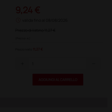
9,24 €
schedule
valida fino al 08/08/2026
Prezzo di listino
11,27 €
(Prezzo i.e.)
11,27 €
Prezzo ivato
add
remove
AGGIUNGI AL CARRELLO