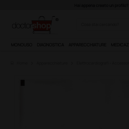
filo? Con 140 euro di imponibile, la consegna è gratis!
MONOUSO
DIAGNOSTICA
APPARECCHIATURE
MEDICAZ
home
Home
Apparecchiature
Elettrocardiografi - Accessor