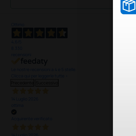
Ottimo
4,6
/5
8.330
recensioni
Le nostre recensioni a 4 e 5 stelle.
Clicca qui per leggerle tutte >
Precedente
Successivo
14 Luglio 2026
ottima
Acquirente verificato
14 Luglio 2026