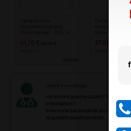
Carta termica
Carta termica
compatibile per ecg
compatibile per 
Nihon Kohden - 210 × 140
Nihon Kohden - 1
mm
mm
41,76 €
37,80 €
58,00 €
54,00 
(Prezzo i.e.)
(Prezzo i.e.)
10 pacchi
Chiedi a un collega
Hai ancora qualche dubbio? Vuoi ulterio
informazioni?
Invia ora la tua domanda ai colleghi che
acquistato questo prodotto.