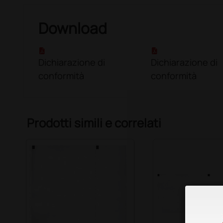
Download
Dichiarazione di
Dichiarazione di
conformità
conformità
Prodotti simili e correlati