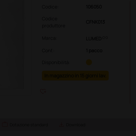
Codice:
106050
Codice
CFNK013
produttore
link
Marca:
LUMED
Conf.
:
1 pacco
Disponibilità:
In magazzino in 15 giorni lav.
heart_plus
work
save_alt
Dotazione standard
Download