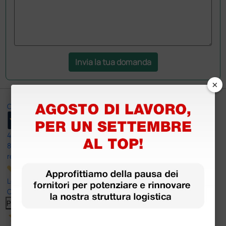
Invia la tua domanda
×
Ottimo
4,6
/5
8.330
recensioni
Le nostre recensioni a 4 e 5 stelle.
Clicca qui per leggerle tutte >
Precedente
Successivo