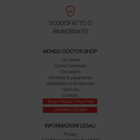
verified_user
SODDISFATTO O
RIMBORSATO
MONDO DOCTOR SHOP
Chi siamo
Come Comprare
Consegne
Modalità di pagamento
Soddisfatto o Rimborsato
Garanzie
Contatti
Scopri Doctor Shop Plus
LAVORA CON NOI
INFORMAZIONI LEGALI
Privacy
Condizioni e termini di vendita