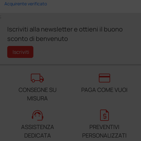
Acquirente verificato
;
Iscriviti alla newsletter e ottieni il buono
sconto di benvenuto
Iscriviti
local_shipping
credit_card
CONSEGNE SU
PAGA COME VUOI
MISURA
support_agent
request_quote
ASSISTENZA
PREVENTIVI
DEDICATA
PERSONALIZZATI