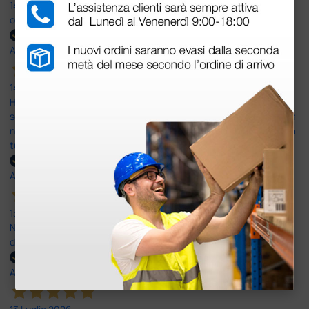
14 Luglio 2026
ottima
Acquirente verificato
14 Luglio 2026
Ho acquistato un ecografo da Doctor Shop e sono rimasto molto
soddisfatto dell'esperienza. Apparecchiatura di qualità, consegna
nei tempi previsti e un servizio clienti disponibile che ha risposto a
tutti i miei dubbi prima dell'acquisto. Consigliato
Acquirente verificato
13 Luglio 2026
Nulla da eccepire. Tutto estremamente chiaro e corretto,
dall’ordine alla consegna.
Acquirente verificato