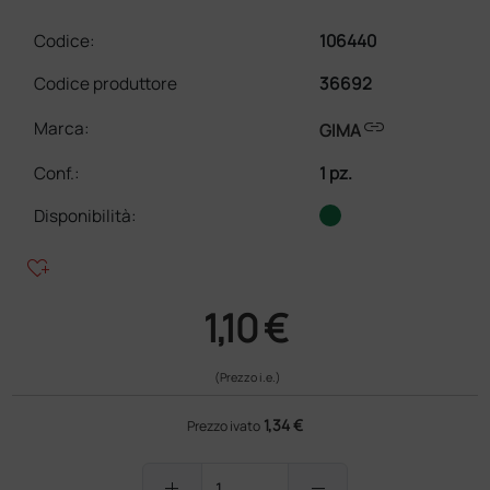
Codice:
106440
Codice produttore
36692
link
Marca:
GIMA
Conf.
:
1 pz.
Disponibilità:
heart_plus
1,10 €
(Prezzo i.e.)
1,34 €
Prezzo ivato
add
remove