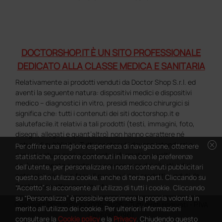
DOCTORSHOP.IT È UN SITO PROFESSIONALE
DEDICATO ALLA CLASSE MEDICA E SANITARIA
Relativamente ai prodotti venduti da Doctor Shop S.r.l. ed
aventi la seguente natura: dispositivi medici e dispositivi
medico – diagnostici in vitro, presidi medico chirurgici si
significa che: tutti i contenuti dei siti doctorshop.it e
salutefacile.it relativi a tali prodotti (testi, immagini, foto,
disegni, allegati e quant’altro) non hanno carattere né
cancel
natura di pubblicità. Tutti i contenuti devono intendersi e
Per offrire una migliore esperienza di navigazione, ottenere
sono di natura esclusivamente informativa e volti
statistiche, proporre contenuti in linea con le preferenze
esclusivamente a portare a conoscenza dei clienti e dei
dell'utente, per personalizzare i nostri contenuti pubblicitari
potenziali clienti in fase di preacquisto i prodotti venduti da
questo sito utilizza cookie, anche di terze parti. Cliccando su
Doctorshop attraverso la rete.
“Accetto” si acconsente all'utilizzo di tutti i cookie. Cliccando
su “Personalizza” è possibile esprimere la propria volontà in
Copyright DoctorShop 2005-2026 - Tutti diritti riservati - P.IVA
merito all'utilizzo dei cookie. Per ulteriori informazioni
04760660961
consultare la
Cookie policy
e la
Privacy
. Chiudendo questo