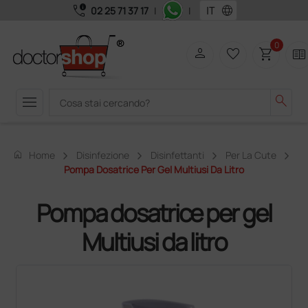
call_quality
language
02 25 71 37 17
|
|
0
person
favorite_border
shopping_cart
two_pager
menu
search
home
Home
Disinfezione
Disinfettanti
Per La Cute
Pompa Dosatrice Per Gel Multiusi Da Litro
Pompa dosatrice per gel
Multiusi da litro