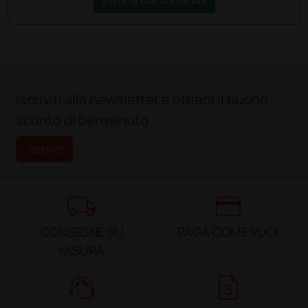
;
Iscriviti alla newsletter e ottieni il buono
sconto di benvenuto
Iscriviti
local_shipping
credit_card
CONSEGNE SU
PAGA COME VUOI
MISURA
support_agent
request_quote