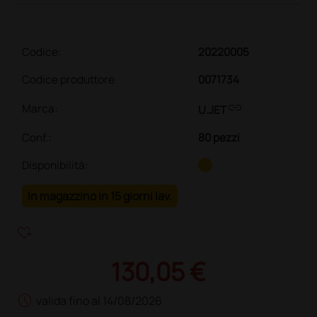
Codice:
20220005
Codice produttore
0071734
link
Marca:
U.JET
Conf.
:
80 pezzi
Disponibilità:
In magazzino in 15 giorni lav.
heart_plus
130,05 €
schedule
valida fino al 14/08/2026