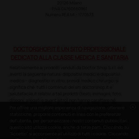
20126 Milano
P.IVA 04760660961
Numero REA MI - 1770573
DOCTORSHOP.IT È UN SITO PROFESSIONALE
DEDICATO ALLA CLASSE MEDICA E SANITARIA
Relativamente ai prodotti venduti da Doctor Shop S.r.l. ed
aventi la seguente natura: dispositivi medici e dispositivi
medico – diagnostici in vitro, presidi medico chirurgici si
significa che: tutti i contenuti dei siti doctorshop.it e
salutefacile.it relativi a tali prodotti (testi, immagini, foto,
disegni, allegati e quant’altro) non hanno carattere né
cancel
natura di pubblicità. Tutti i contenuti devono intendersi e
Per offrire una migliore esperienza di navigazione, ottenere
sono di natura esclusivamente informativa e volti
statistiche, proporre contenuti in linea con le preferenze
esclusivamente a portare a conoscenza dei clienti e dei
dell'utente, per personalizzare i nostri contenuti pubblicitari
potenziali clienti in fase di preacquisto i prodotti venduti da
questo sito utilizza cookie, anche di terze parti. Cliccando su
Doctorshop attraverso la rete.
“Accetto” si acconsente all'utilizzo di tutti i cookie. Cliccando