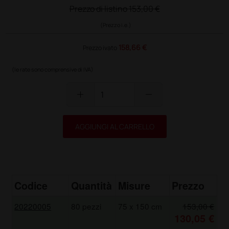
Prezzo di listino
153,00 €
(Prezzo i.e.)
158,66 €
Prezzo ivato
(le rate sono comprensive di IVA)
add
remove
AGGIUNGI AL CARRELLO
Codice
Quantità
Misure
Prezzo
20220005
80 pezzi
75 x 150 cm
153,00 €
130,05 €