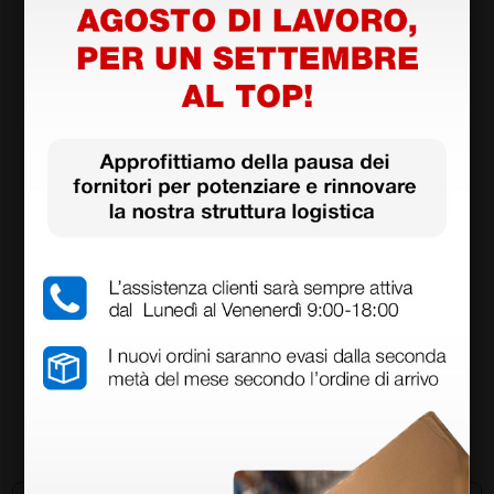
meccanica alla migrazione batterica.
La particolare piegatura ne consente l'applicazione
facilitata.
Dotazione standard
Confezione da 80 pezzi.
Informazioni tecniche
Dimensioni: 75 × 150 cm
Naturalmente privo di lattice
Dispositivo Medico di classe I (Direttiva CEE
93/42)