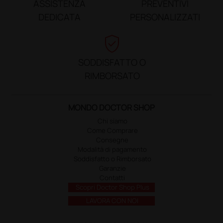
ASSISTENZA
PREVENTIVI
DEDICATA
PERSONALIZZATI
verified_user
SODDISFATTO O
RIMBORSATO
MONDO DOCTOR SHOP
Chi siamo
Come Comprare
Consegne
Modalità di pagamento
Soddisfatto o Rimborsato
Garanzie
Contatti
Scopri Doctor Shop Plus
LAVORA CON NOI