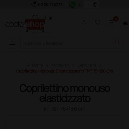
call_quality
language
02 25 71 37 17
|
|
0
person
favorite_border
shopping_cart
two_pager
menu
search
home
Home
Monouso
Lenzuolini
Coprilettino Monouso Elasticizzato In TNT 75×150 Cm
Coprilettino monouso
elasticizzato
in TNT 75×150 cm