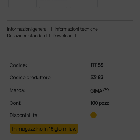
Informazioni generali
|
Informazioni tecniche
|
Dotazione standard
|
Download
|
Codice:
111155
Codice produttore
33183
link
Marca:
GIMA
Conf.
:
100 pezzi
Disponibilità:
In magazzino in 15 giorni lav.