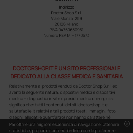
Indirizzo
Doctor Shop S.r.l.
Viale Monza, 259
20126 Milano
P.IVA 04760660961
Numero REA MI - 1770573
DOCTORSHOP.IT È UN SITO PROFESSIONALE
DEDICATO ALLA CLASSE MEDICA E SANITARIA
Relativamente ai prodotti venduti da Doctor Shop S.r.l. ed
aventi la seguente natura: dispositivi medici e dispositivi
medico – diagnostici in vitro, presidi medico chirurgici si
significa che: tutti i contenuti dei siti doctorshop.it e
salutefacile.it relativi a tali prodotti (testi, immagini, foto,
disegni, allegati e quant’altro) non hanno carattere né
cancel
natura di pubblicità. Tutti i contenuti devono intendersi e
Per offrire una migliore esperienza di navigazione, ottenere
sono di natura esclusivamente informativa e volti
statistiche, proporre contenuti in linea con le preferenze