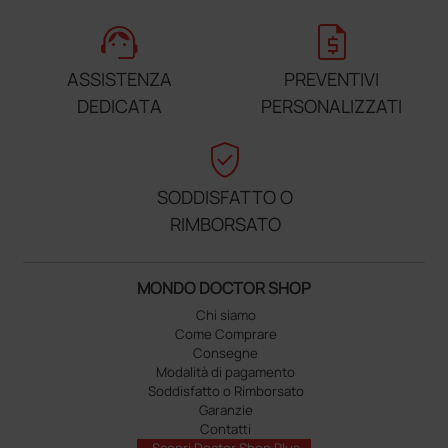
support_agent
request_quote
ASSISTENZA
PREVENTIVI
DEDICATA
PERSONALIZZATI
verified_user
SODDISFATTO O
RIMBORSATO
MONDO DOCTOR SHOP
Chi siamo
Come Comprare
Consegne
Modalità di pagamento
Soddisfatto o Rimborsato
Garanzie
Contatti
Scopri Doctor Shop Plus