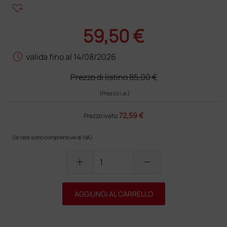
heart_plus
59,50 €
schedule
valida fino al 14/08/2026
Prezzo di listino
85,00 €
(Prezzo i.e.)
72,59 €
Prezzo ivato
(le rate sono comprensive di IVA)
add
remove
AGGIUNGI AL CARRELLO