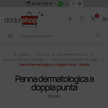
call_quality
language
02 25 71 37 17
|
|
0
person
favorite_border
shopping_cart
two_pager
menu
search
home
Home
Chirurgia
Strumenti Monouso
Monouso Per Dermatologia
Matite Dermografiche E Regoli
Penna Dermatologica A Doppia Punta - Sterile
Penna dermatologica a
doppia punta
sterile