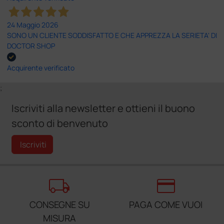
24 Maggio 2026
SONO UN CLIENTE SODDISFATTO E CHE APPREZZA LA SERIETA' DI
DOCTOR SHOP
Acquirente verificato
;
Iscriviti alla newsletter e ottieni il buono
sconto di benvenuto
Iscriviti
local_shipping
credit_card
CONSEGNE SU
PAGA COME VUOI
MISURA