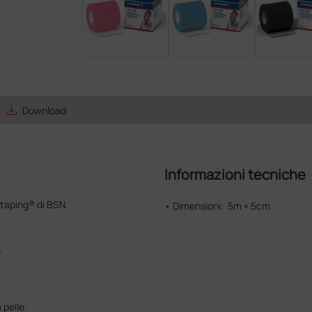
save_alt
Download
Informazioni tecniche
taping® di BSN.
• Dimensioni: 5m × 5cm
.
pelle.