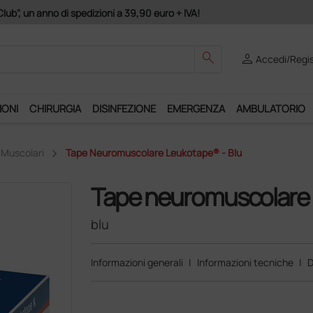
lub", un anno di spedizioni a 39,90 euro + IVA!
search
person
Accedi/Regis
IONI
CHIRURGIA
DISINFEZIONE
EMERGENZA
AMBULATORIO
 Muscolari
Tape Neuromuscolare Leukotape® - Blu
Tape neuromuscolare
blu
Informazioni generali
|
Informazioni tecniche
|
D