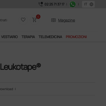
call_quality
language
02 25 71 37 17
|
|
Il nostro Customer
0
favorite_border
shopping_cart
two_pager
Magazine
trati
VESTIARIO
TERAPIA
TELEMEDICINA
PROMOZIONI
 Leukotape®
ownload
|