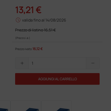
13,21 €
schedule
valida fino al 14/08/2026
Prezzo di listino
16,51 €
(Prezzo i.e.)
16,12 €
Prezzo ivato
add
remove
AGGIUNGI AL CARRELLO