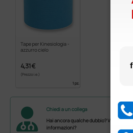
Tape per Kinesiologia -
azzurro cielo
4,31 €
(Prezzo i.e.)
1 pz.
Chiedi a un collega
Hai ancora qualche dubbio? Vuoi ulterio
informazioni?