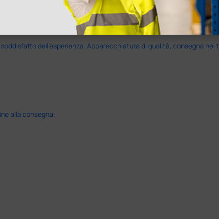
disfatto dell'esperienza. Apparecchiatura di qualità, consegna nei temp
ine alla consegna.