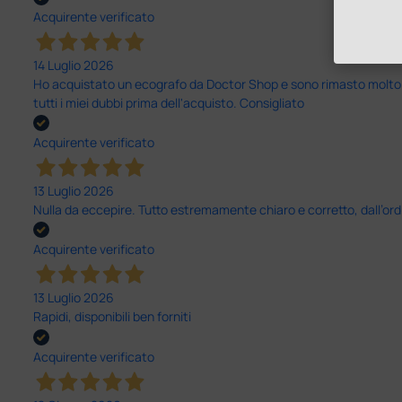
Acquirente verificato
14 Luglio 2026
Ho acquistato un ecografo da Doctor Shop e sono rimasto molto sod
tutti i miei dubbi prima dell'acquisto. Consigliato
Acquirente verificato
13 Luglio 2026
Nulla da eccepire. Tutto estremamente chiaro e corretto, dall’ord
Acquirente verificato
13 Luglio 2026
Rapidi, disponibili ben forniti
Acquirente verificato