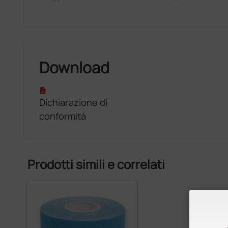
Download
Dichiarazione di
conformità
Prodotti simili e correlati