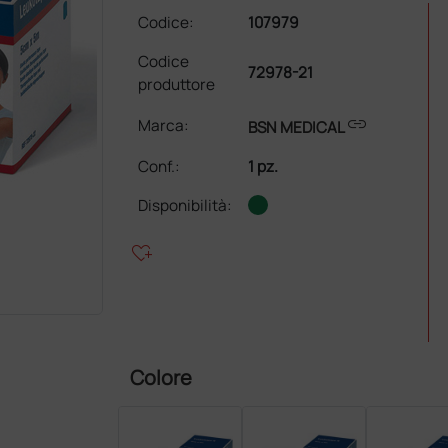
Codice:
107979
Codice
72978-21
produttore
link
Marca:
BSN MEDICAL
Conf.
:
1 pz.
Disponibilità:
heart_plus
Colore