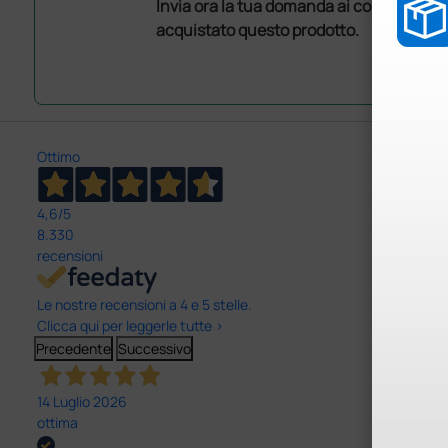
Invia ora la tua domanda ai colleghi che
acquistato questo prodotto.
Ottimo
4,6
/5
8.330
recensioni
Le nostre recensioni a 4 e 5 stelle.
Clicca qui per leggerle tutte >
Precedente
Successivo
14 Luglio 2026
ottima