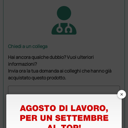
Chiedi a un collega
Hai ancora qualche dubbio? Vuoi ulteriori
informazioni?
Invia ora la tua domanda ai colleghi che hanno già
acquistato questo prodotto.
×
Invia la tua domanda