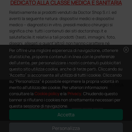
DEDICATO ALLA CLASSE MEDICA E SANITARIA
Relativamente ai prodotti venduti da Doctor Shop S.r.l. ed
aventi la seguente natura: dispositivi medici e dispositivi
medico – diagnostici in vitro, presidi medico chirurgici si
significa che: tutti i contenuti dei siti doctorshop.it e
salutefacile.it relativi a tali prodotti (testi, immagini, foto,
disegni, allegati e quant’altro) non hanno carattere né
cancel
natura di pubblicità. Tutti i contenuti devono intendersi e
Per offrire una migliore esperienza di navigazione, ottenere
sono di natura esclusivamente informativa e volti
statistiche, proporre contenuti in linea con le preferenze
esclusivamente a portare a conoscenza dei clienti e dei
dell'utente, per personalizzare i nostri contenuti pubblicitari
potenziali clienti in fase di preacquisto i prodotti venduti da
questo sito utilizza cookie, anche di terze parti. Cliccando su
Doctorshop attraverso la rete.
“Accetto” si acconsente all'utilizzo di tutti i cookie. Cliccando
su “Personalizza” è possibile esprimere la propria volontà in
Copyright DoctorShop 2005-2026 - Tutti diritti riservati - P.IVA
merito all'utilizzo dei cookie. Per ulteriori informazioni
04760660961
consultare la
Cookie policy
e la
Privacy
. Chiudendo questo
banner si rifiutano i cookies non strettamente necessari per
questa sessione di navigazione.
Accetta
0
This site is protected by reCAPTCHA and the Google
Privacy Policy
and
Personalizza