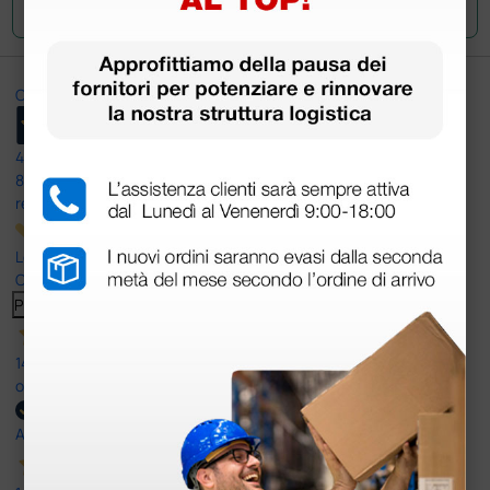
Ottimo
4,6
/5
8.330
recensioni
Le nostre recensioni a 4 e 5 stelle.
Clicca qui per leggerle tutte >
Precedente
Successivo
14 Luglio 2026
ottima
Acquirente verificato