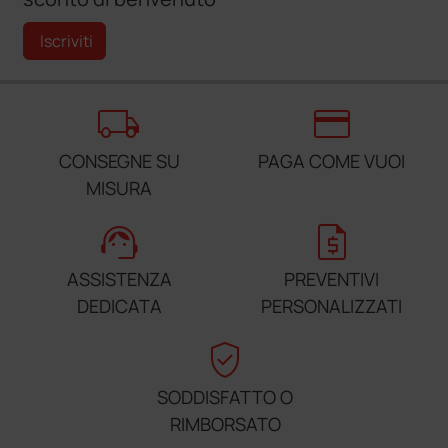
Iscriviti
local_shipping
credit_card
CONSEGNE SU
PAGA COME VUOI
MISURA
support_agent
request_quote
ASSISTENZA
PREVENTIVI
DEDICATA
PERSONALIZZATI
verified_user
SODDISFATTO O
RIMBORSATO