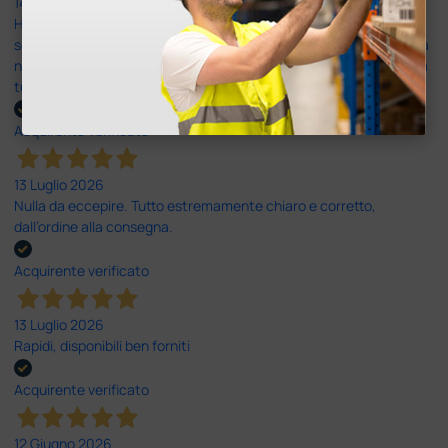
14 Luglio 2026
Ho acquistato un ecografo da Doctor Shop e sono rimasto molto
soddisfatto dell'esperienza. Apparecchiatura di qualità, consegna
nei tempi previsti e un servizio clienti disponibile che ha risposto a
tutti i miei dubbi prima dell'acquisto. Consigliato
Acquirente verificato
13 Luglio 2026
Nulla da eccepire. Tutto estremamente chiaro e corretto,
dall’ordine alla consegna.
Acquirente verificato
13 Luglio 2026
Rapidi, disponibili ben forniti
Acquirente verificato
12 Giugno 2026