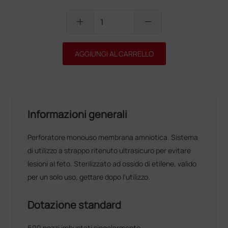
add
remove
AGGIUNGI AL CARRELLO
Informazioni generali
Perforatore monouso membrana amniotica. Sistema
di utilizzo a strappo ritenuto ultrasicuro per evitare
lesioni al feto. Sterilizzato ad ossido di etilene, valido
per un solo uso, gettare dopo l'utilizzo.
Dotazione standard
600 pezzi imbustati singolarmente