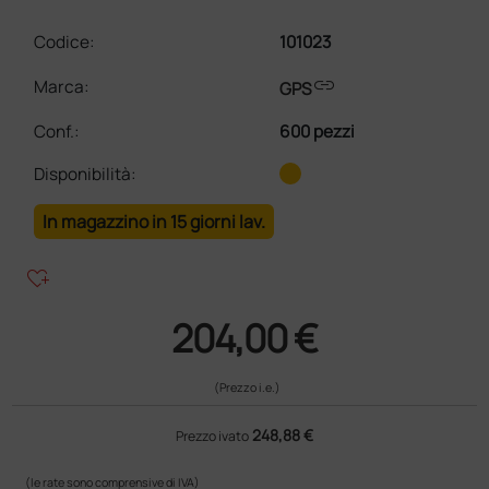
Codice:
101023
link
Marca:
GPS
Conf.
:
600 pezzi
Disponibilità:
In magazzino in 15 giorni lav.
heart_plus
204,00 €
(Prezzo i.e.)
248,88 €
Prezzo ivato
(le rate sono comprensive di IVA)