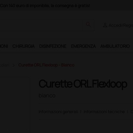
cquistando il servizio "Ds Club", un anno di spedizioni a 39,90 euro + IVA!
search
person
Accedi/Regis
IONI
CHIRURGIA
DISINFEZIONE
EMERGENZA
AMBULATORIO
olari
Curette ORL Flexloop - Bianco
Curette ORL Flexloop
bianco
Informazioni generali
|
Informazioni tecniche
|
D