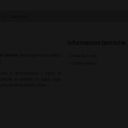
save_alt
Download
Informazioni tecniche
el cerume
. FlexLoop è una curette
• Ansa da 4 mm
i.
• Colore: bianco
umi e diminuiscono i rischi di
presidi in metallo in quasi ogni
virtualmente indistruttibili.