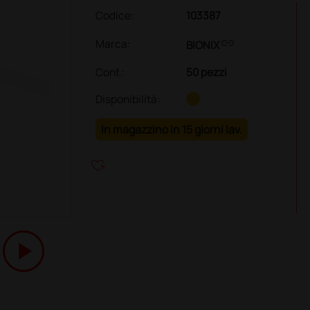
Codice:
103387
link
Marca:
BIONIX
Conf.
:
50 pezzi
Disponibilità:
In magazzino in 15 giorni lav.
heart_plus
play_circle