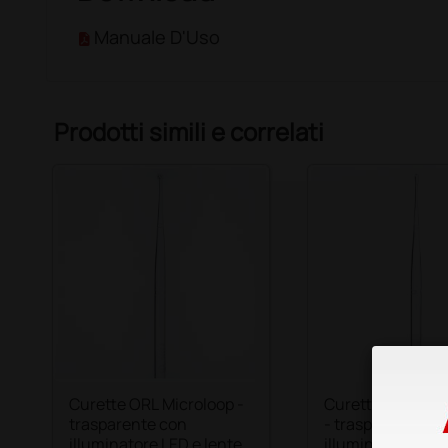
Manuale D'Uso
Prodotti simili e correlati
Curette ORL Microloop -
Curette ORL Inf
trasparente con
- trasparente co
illuminatore LED e lente
illuminatore LED 