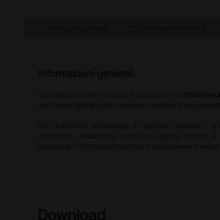
info
assignment
Informazioni generali
Informazioni tecniche
Informazioni generali
Curettes orecchiali monouso in plastica per la
rimozione d
multiuso progettata per il normale curettage in vari pazient
Con estremità arrotondate in plastica riducono i tra
lacerazione. Presentano un’efficacia doppia rispetto ai 
situazione, inoltre la loro struttura in polipropilene le rende 
Download