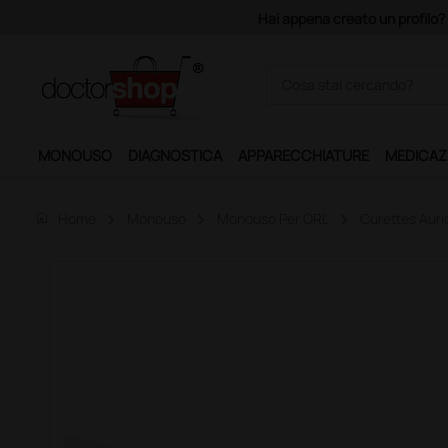
A
MONOUSO
DIAGNOSTICA
APPARECCHIATURE
MEDICAZ
home
Home
Monouso
Monouso Per ORL
Curettes Auric