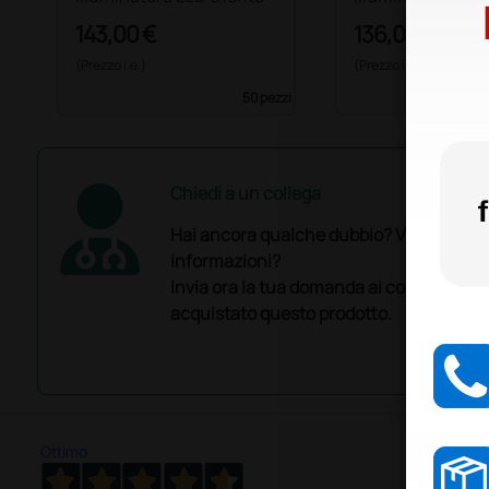
143,00 €
136,00 €
(Prezzo i.e.)
(Prezzo i.e.)
50 pezzi
Chiedi a un collega
Hai ancora qualche dubbio? Vuoi ulterio
informazioni?
Invia ora la tua domanda ai colleghi che
acquistato questo prodotto.
Ottimo