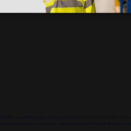
ine alla consegna.
nato ma messo in giacenza. Il problema è stato prontamente risolto dal 
pido professionale e immediato. Assistenza super disponibile e professio