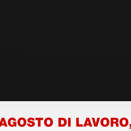
antscoop
n
e lente