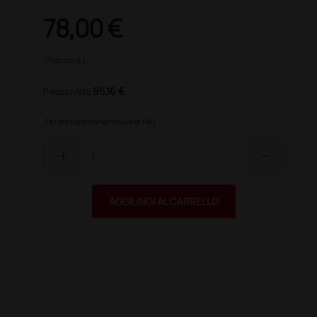
78,00 €
(Prezzo i.e.)
95,16 €
Prezzo ivato
(le rate sono comprensive di IVA)
add
remove
AGGIUNGI AL CARRELLO