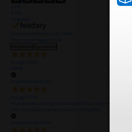
4,6
/5
8.330
recensioni
Le nostre recensioni a 4 e 5 stelle.
Clicca qui per leggerle tutte >
Precedente
Successivo
14 Luglio 2026
ottima
Acquirente verificato
14 Luglio 2026
Ho acquistato un ecografo da Doctor Shop e sono rimasto molto sod
tutti i miei dubbi prima dell'acquisto. Consigliato
Acquirente verificato