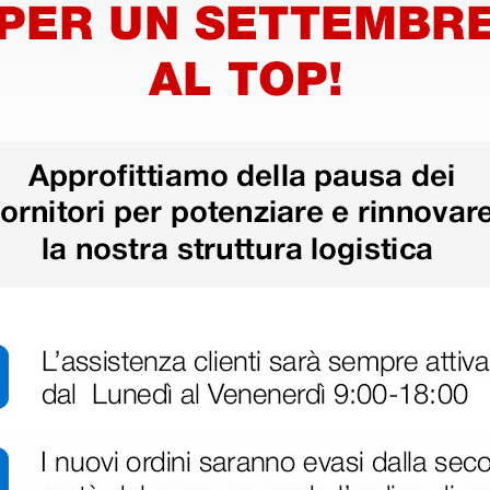
50 pezzi
ri
 hanno già