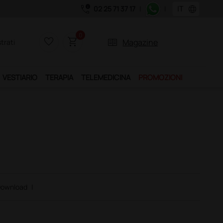
call_quality
language
02 25 71 37 17
|
|
0
favorite_border
shopping_cart
two_pager
Magazine
trati
VESTIARIO
TERAPIA
TELEMEDICINA
PROMOZIONI
ownload
|