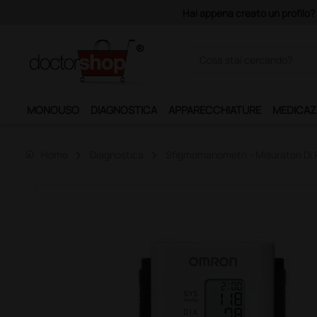
le, la consegna è gratis!
MONOUSO
DIAGNOSTICA
APPARECCHIATURE
MEDICAZ
home
Home
Diagnostica
Sfigmomanometri - Misuratori Di 