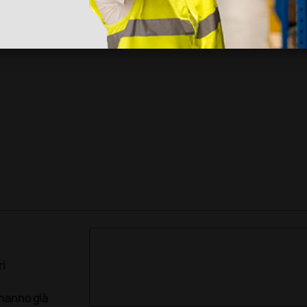
ri
 hanno già