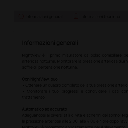
info
assignment
Informazioni generali
Informazioni tecniche
Informazioni generali
NightView è il primo misuratore da polso domiciliare pe
arteriosa notturna. Monitorare la pressione arteriosa diur
soffre di ipertensione notturna.
Con NightView, puoi:
• Ottenere un quadro completo della tua pressione arteriosa
• Monitorare i tuoi progressi e condividere i dati co
trattamento
Automatico ed accurato
Adeguandosi ai diversi stili di vita e schermi del sonno,
la pressione arteriosa alle 2:00, alle 4:00 e 4 ore dopo l'avv
NightView è progettato appositamente per il rilevamento i