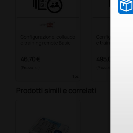
Configurazione, collaudo
Configurazione, 
e training remote Basic
e training - On S
46,70 €
495,00 €
(Prezzo i.e.)
(Prezzo i.e.)
1 pz.
Prodotti simili e correlati