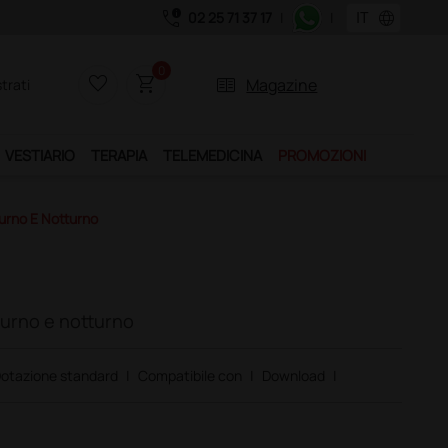
call_quality
language
02 25 71 37 17
|
|
un anno di spedizioni a 39,90 euro + IVA!
0
favorite_border
shopping_cart
two_pager
Magazine
trati
VESTIARIO
TERAPIA
TELEMEDICINA
PROMOZIONI
urno E Notturno
iurno e notturno
otazione standard
|
Compatibile con
|
Download
|