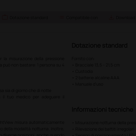
work
list
save_alt
Dotazione standard
Compatibile con
Download
Dotazione standard
r la misurazione della pressione
Fornito con:
na può non bastare: 1 persona su 4
• Bracciale 13,5 - 21,5 cm
• Custodia
• 2 batterie alcaline AAA
• Manuale d'uso
 sia di giorno che di notte
n il tuo medico per adeguare il
Informazioni tecniche
 NightView misura automaticamente
• Misurazione notturna della pre
io della modalità notturna. Inoltre,
• Rilevazione dei battiti irregolari
n diverse posizioni, anche quando
• Sensori di posizionamento LED