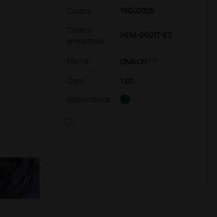
Codice:
19600005
Codice
HEM-9601T-E3
produttore
link
Marca:
OMRON
Conf.
:
1 pz.
Disponibilità:
heart_plus