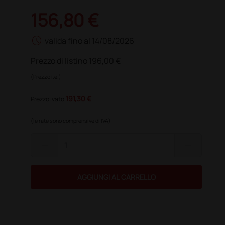
156,80 €
schedule
valida fino al 14/08/2026
Prezzo di listino
196,00 €
(Prezzo i.e.)
191,30 €
Prezzo ivato
(le rate sono comprensive di IVA)
add
remove
AGGIUNGI AL CARRELLO