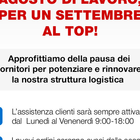
to è semplice.
urno, con misurazione automatica 3
 il bracciale per il corretto
più opzioni