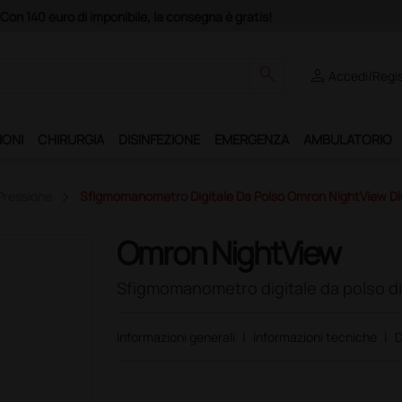
Acquistando il servizio "Ds Club", 
search
person
Accedi/Regis
IONI
CHIRURGIA
DISINFEZIONE
EMERGENZA
AMBULATORIO
Pressione
Sfigmomanometro Digitale Da Polso Omron NightView Di
Omron NightView
Sfigmomanometro digitale da polso d
Informazioni generali
|
Informazioni tecniche
|
D