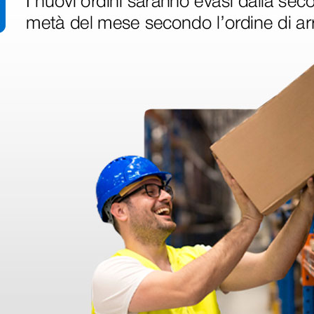
collaudo
ite Basic
1 pz.