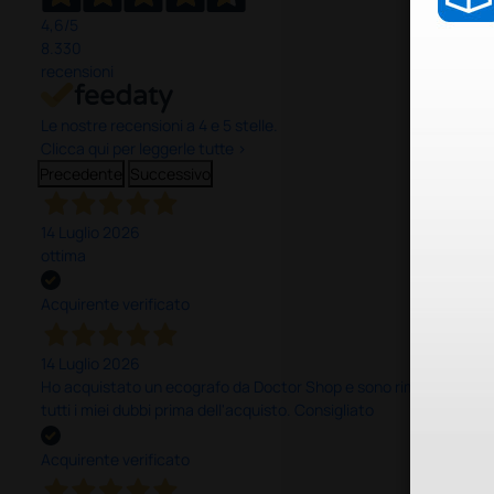
4,6
/5
8.330
recensioni
Le nostre recensioni a 4 e 5 stelle.
Clicca qui per leggerle tutte >
Precedente
Successivo
14 Luglio 2026
ottima
Acquirente verificato
14 Luglio 2026
Ho acquistato un ecografo da Doctor Shop e sono rimasto molto sod
tutti i miei dubbi prima dell'acquisto. Consigliato
Acquirente verificato