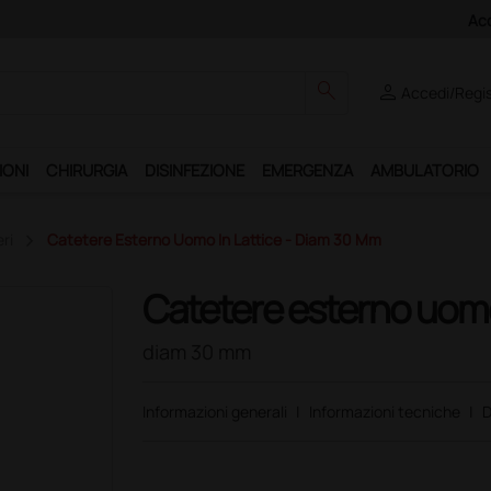
Club", un anno di spedizioni a 39,90 euro + IVA!
search
person
Accedi/Regis
IONI
CHIRURGIA
DISINFEZIONE
EMERGENZA
AMBULATORIO
ri
Catetere Esterno Uomo In Lattice - Diam 30 Mm
Catetere esterno uomo 
diam 30 mm
Informazioni generali
|
Informazioni tecniche
|
D