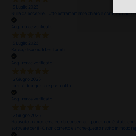
13 Luglio 2026
Nulla da eccepire. Tutto estremamente chiaro e corretto, dall’ord
Acquirente verificato
13 Luglio 2026
Rapidi, disponibili ben forniti
Acquirente verificato
12 Giugno 2026
facilità di acquisto e puntualità
Acquirente verificato
12 Giugno 2026
Ho avuto un problema con la consegna, il pacco non è stato conseg
software per il PC non corretto e anche questo risolto in modo ra