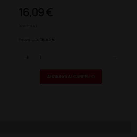
16,09 €
(Prezzo i.e.)
19,63 €
Prezzo ivato
add
remove
AGGIUNGI AL CARRELLO