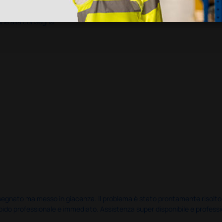
ine alla consegna.
nato ma messo in giacenza. Il problema è stato prontamente risolto dal 
pido professionale e immediato. Assistenza super disponibile e professio