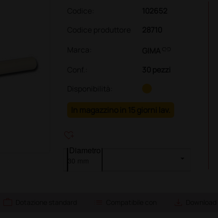
Codice:
102652
Codice produttore
28710
link
Marca:
GIMA
Conf.
:
30 pezzi
Disponibilità:
In magazzino in 15 giorni lav.
heart_plus
Diametro
work
list
save_alt
Dotazione standard
Compatibile con
Download