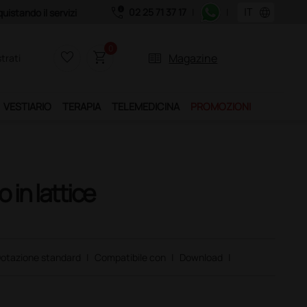
call_quality
language
02 25 71 37 17
|
|
0
favorite_border
shopping_cart
two_pager
Magazine
trati
VESTIARIO
TERAPIA
TELEMEDICINA
PROMOZIONI
in lattice
otazione standard
|
Compatibile con
|
Download
|