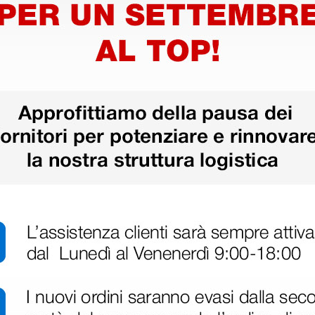
ri
 hanno già