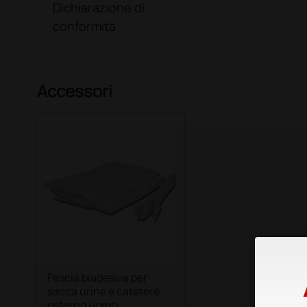
Dichiarazione di
conformità
Accessori
Fascia biadesiva per
sacca urine e catetere
esterno uomo