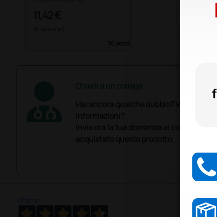
11,42 €
(Prezzo i.e.)
30 pezzi
Chiedi a un collega
Hai ancora qualche dubbio? Vuoi ulterio
informazioni?
Invia ora la tua domanda ai colleghi che
acquistato questo prodotto.
Ottimo